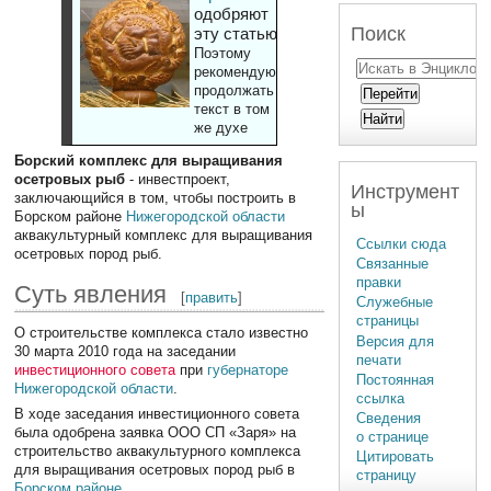
одобряют
Поиск
эту статью
Поэтому
рекомендуют
продолжать
текст в том
же духе
Борский комплекс для выращивания
осетровых рыб
- инвестпроект,
Инструмент
заключающийся в том, чтобы построить в
ы
Борском районе
Нижегородской области
аквакультурный комплекс для выращивания
Ссылки сюда
осетровых пород рыб.
Связанные
правки
Суть явления
[
править
]
Служебные
страницы
О строительстве комплекса стало известно
Версия для
30 марта 2010 года на заседании
печати
инвестиционного совета
при
губернаторе
Постоянная
Нижегородской области
.
ссылка
В ходе заседания инвестиционного совета
Сведения
была одобрена заявка ООО СП «Заря» на
о странице
строительство аквакультурного комплекса
Цитировать
для выращивания осетровых пород рыб в
страницу
Борском районе
.