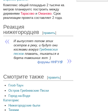
Комплекс общей площадью 2 тысячи кв.
метров планируетс построить между
деревнями
Тарасово
и
Оманово
. Срок
реализации проекта составляет 2 года.
Реакция
нижегородцев
[
править
]
И выпустят потом этих
осетров в реку, и будут они
косяками вокруг
Гребневских
песков
плавать, тыкаться в
борта тамошних яхт :)
форумы ННРУ
Смотрите также
[
править
]
Глоб-Таун
Остров Гребневские Пески
Город-на-Воде
Категории
:
Нижегородские были
Теории