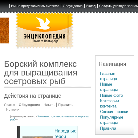
Вы не представились системе
Обсуждение
Вклад
Создать учётную запис
Борский комплекс
Навигация
для выращивания
Главная
страница
осетровых рыб
Новые
страницы
Действия на странице
Новые фото
Категории
Статья
Обсуждение
Читать
Править
контента
История
Свежие правки
(перенаправлено с «
Комплекс для выращивания осетровых
Популярные
рыб
»)
страницы
Правила
Народные
герои