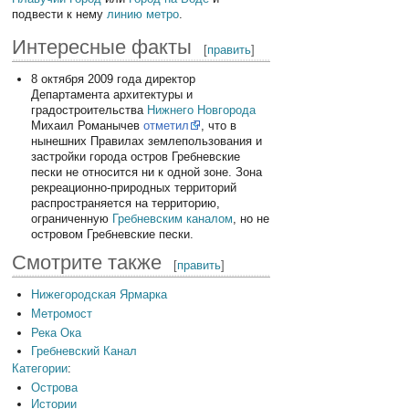
подвести к нему
линию метро
.
Интересные факты
[
править
]
8 октября 2009 года директор
Департамента архитектуры и
градостроительства
Нижнего Новгорода
Михаил Романычев
отметил
, что в
нынешних Правилах землепользования и
застройки города остров Гребневские
пески не относится ни к одной зоне. Зона
рекреационно-природных территорий
распространяется на территорию,
ограниченную
Гребневским каналом
, но не
островом Гребневские пески.
Смотрите также
[
править
]
Нижегородская Ярмарка
Метромост
Река Ока
Гребневский Канал
Категории
:
Острова
Истории