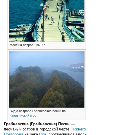
Мост на остров, 1970-е
Вид с острова Гребневские пески на
Канавинский мост
Гребневские (Гребнёвские) Пески
—
песчаный остров в городской черте
Нижнего
Новгорода
на река
Ока
, протянувшися вдоль