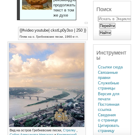
продолжать
Поиск
текст в том
же духе
{{#video:youtube| ckstLp0y3so | 250 }}
Пляж на о. Гребневские пески, 1960-е гг.
Инструмент
ы
Ссылки сюда
Связанные
правки
Служебные
страницы
Версия для
печати
Постоянная
ссылка
Сведения
о странице
Цитировать
Вид на остров Гребневские пески,
Стрелку
,
страницу
Собор Александра Невского
и
Канавинский