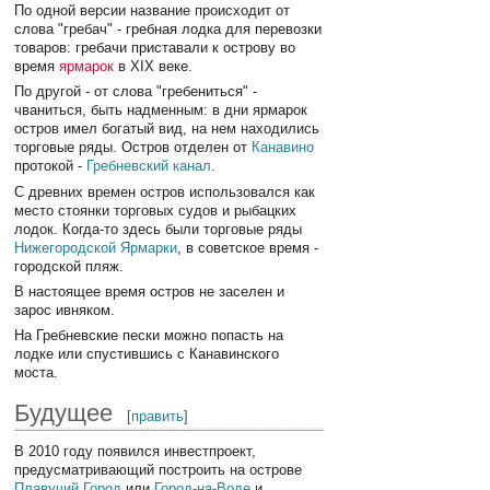
По одной версии название происходит от
слова "гребач" - гребная лодка для перевозки
товаров: гребачи приставали к острову во
время
ярмарок
в XIX веке.
По другой - от слова "гребениться" -
чваниться, быть надменным: в дни ярмарок
остров имел богатый вид, на нем находились
торговые ряды. Остров отделен от
Канавино
протокой -
Гребневский канал
.
С древних времен остров использовался как
место стоянки торговых судов и рыбацких
лодок. Когда-то здесь были торговые ряды
Нижегородской Ярмарки
, в советское время -
городской пляж.
В настоящее время остров не заселен и
зарос ивняком.
На Гребневские пески можно попасть на
лодке или спустившись с Канавинского
моста.
Будущее
[
править
]
В 2010 году появился инвестпроект,
предусматривающий построить на острове
Плавучий Город
или
Город-на-Воде
и