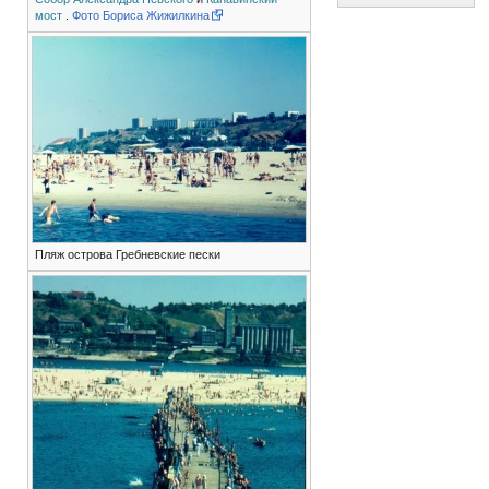
мост
.
Фото Бориса Жижилкина
Пляж острова Гребневские пески