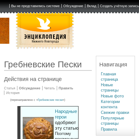
Вы не представились системе
Обсуждение
Вклад
Создать учётную запис
Гребневские Пески
Навигация
Главная
Действия на странице
страница
Новые
Статья
Обсуждение
Читать
Править
страницы
История
Новые фото
(перенаправлено с «
Гребневские пески
»)
Категории
контента
Народные
Свежие правки
герои
Популярные
одобряют
страницы
эту статью
Правила
Поэтому
рекомендуют