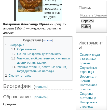
Поэтому
рекомендуют
Поиск
продолжать
текст в том
же духе
Казаринов Александр Юрьевич
(род. 19
апреля 1955 г.) — художник, резчик по
дереву.
Содержание
Инструмент
1
Биография
ы
1.1
Образование
1.2
Основные факты деятельности
Ссылки сюда
1.3
Членство в общественных, научных и
Связанные
других организациях
правки
1.4
Ученые степени, почетные звания,
Служебные
государственные награды
страницы
2
Смотрите также
Версия для
печати
Биография
Постоянная
[
править
]
ссылка
Сведения
Образование
[
править
]
о странице
Цитировать
Среднее.
страницу