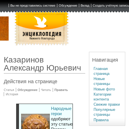
Вы не представились системе
Обсуждение
Вклад
Создать учётную запис
Казаринов
Навигация
Александр Юрьевич
Главная
страница
Новые
Действия на странице
страницы
Новые фото
Статья
Обсуждение
Читать
Править
Категории
История
контента
Свежие правки
Народные
Популярные
герои
страницы
одобряют
Правила
эту статью