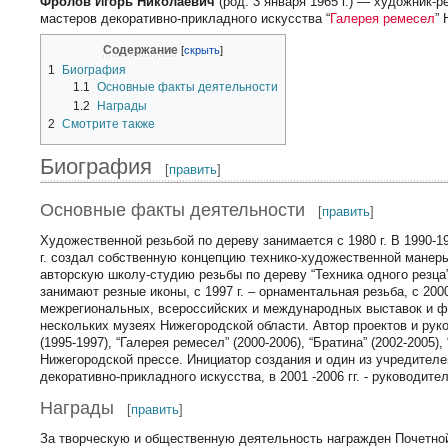
Фролов Игорь Николаевич
(род. 3 января 1965 г.) — художник-
мастеров декоративно-прикладного искусства “
Галерея ремесел
”
Содержание
1
Биография
1.1
Основные факты деятельности
1.2
Награды
2
Смотрите также
Биография
[
править
]
Основные факты деятельности
[
править
]
Художественной резьбой по дереву занимается с 1980 г. В 1990-19
г. создал собственную концепцию технико-художественной манеры 
авторскую школу-студию резьбы по дереву “Техника одного резца”
занимают резные иконы, с 1997 г. – орнаментальная резьба, с 200
межрегиональных, всероссийских и международных выставок и фе
нескольких музеях Нижегородской области. Автор проектов и ру
(1995-1997), “Галерея ремесел” (2000-2006), “Братина” (2002-2005)
Нижегородской прессе. Инициатор создания и один из учредител
декоративно-прикладного искусства, в 2001 -2006 гг. - руководит
Награды
[
править
]
За творческую и общественную деятельность награжден Почетно