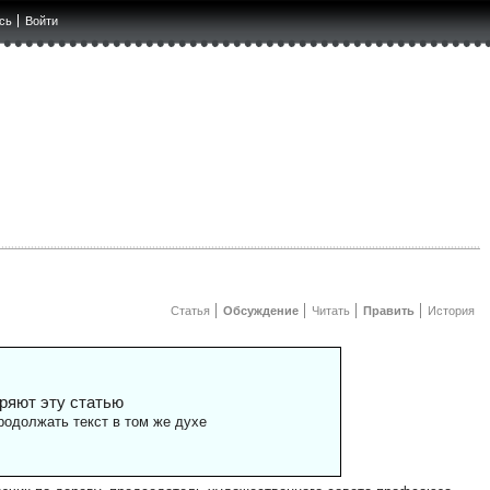
сь
Войти
Статья
Обсуждение
Читать
Править
История
ряют эту статью
одолжать текст в том же духе