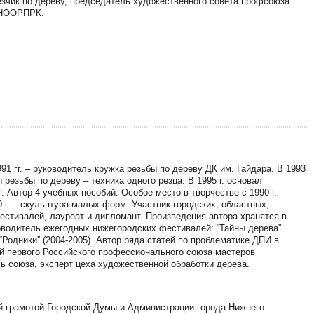
резчик по дереву, председатель художественного совета профсоюза
 НООРПРК.
91 гг. – руководитель кружка резьбы по дереву ДК им. Гайдара. В 1993
резьбы по дереву – техника одного резца. В 1995 г. основал
. Автор 4 учебных пособий. Особое место в творчестве с 1990 г.
0 г. – скульптура малых форм. Участник городских, областных,
стивалей, лауреат и дипломант. Произведения автора хранятся в
ководитель ежегодных нижегородских фестивалей: “Тайны дерева”
, “Родники” (2004-2005). Автор ряда статей по проблематике ДПИ в
ей первого Российского профессионального союза мастеров
ель союза, эксперт цеха художественной обработки дерева.
й грамотой Городской Думы и Администрации города Нижнего