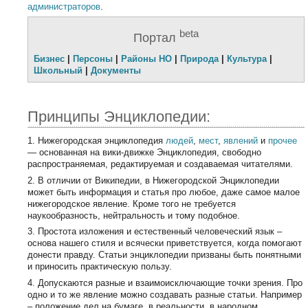
администраторов
.
beta
Портал
Бизнес
|
Персоны
|
Районы НО
|
Природа
|
Культура
|
Школьный
|
Документы
Принципы Энциклопедии:
1. Нижегородская энциклопедия
людей
,
мест
,
явлений
и
прочее
— основанная на вики-движке Энциклопедия, свободно
распространяемая, редактируемая и создаваемая читателями.
2. В отличии от Википедии, в Нижегородской Энциклопедии
может быть информация и статья про любое, даже самое малое
нижегородское явление. Кроме того не требуется
наукообразность, нейтральность и тому подобное.
3. Простота изложения и естественный человеческий язык –
основа нашего стиля и всячески приветствуется, когда помогают
донести правду. Статьи энциклопедии призваны быть понятными
и приносить практическую пользу.
4. Допускаются разные и взаимоисключающие точки зрения. Про
одно и то же явление можно создавать разные статьи. Например
– положение дел на бумаге, в реальности, в народном