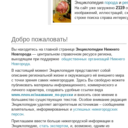
Энциклопедия
города
и
ре
2119
На сайт уже загружено
о
изображений, иллюстраций, сх
строке поиска справа интере
Добро пожаловать!
Вы находитесь на главной странице
Энциклопедии Нижнего
Новгорода
— центральном справочном ресурсе региона,
выходящем при поддержке
общественных организаций Нижнего
Новгорода
.
В настоящий момент Энциклопедия представляет собой
описание региональной жизни и окружающего её внешнего мира
с точки зрения самих нижегородцев. Здесь Вы свободно можете
публиковать материалы информационного, коммерческого и
личного характера, создавать удобные ссылки вида
www.nnov.ec\название_по-русски
и вносить свое мнение в
большинство существующих текстов. Особое внимание редакция
Энциклопедии уделяет авторитетным источникам – сообщениям
влиятельных, информированных и
успешных
нижегородских
персон
.
Приглашаем ввести больше нижегородской информации в
Энциклопедию,
стать экспертом
, и, возможно, одним из