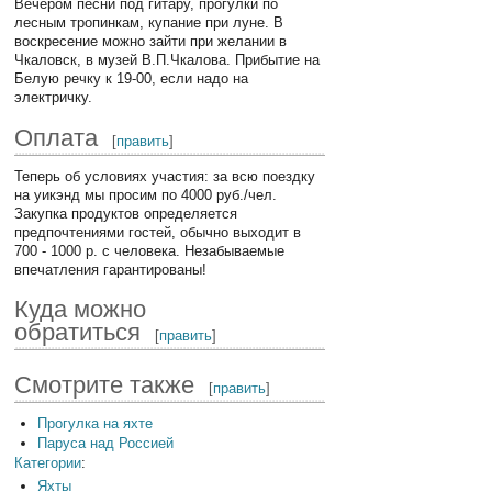
Вечером песни под гитару, прогулки по
лесным тропинкам, купание при луне. В
воскресение можно зайти при желании в
Чкаловск, в музей В.П.Чкалова. Прибытие на
Белую речку к 19-00, если надо на
электричку.
Оплата
[
править
]
Теперь об условиях участия: за всю поездку
на уикэнд мы просим по 4000 руб./чел.
Закупка продуктов определяется
предпочтениями гостей, обычно выходит в
700 - 1000 р. с человека. Незабываемые
впечатления гарантированы!
Куда можно
обратиться
[
править
]
Смотрите также
[
править
]
Прогулка на яхте
Паруса над Россией
Категории
:
Яхты