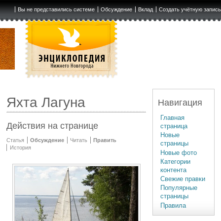
Вы не представились системе
Обсуждение
Вклад
Создать учётную запис
Яхта Лагуна
Навигация
Главная
Действия на странице
страница
Новые
Статья
Обсуждение
Читать
Править
страницы
История
Новые фото
Категории
контента
Свежие правки
Популярные
страницы
Правила