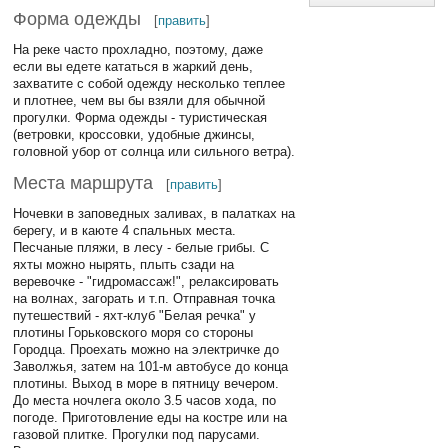
Форма одежды
[
править
]
На реке часто прохладно, поэтому, даже
если вы едете кататься в жаркий день,
захватите с собой одежду несколько теплее
и плотнее, чем вы бы взяли для обычной
прогулки. Форма одежды - туристическая
(ветровки, кроссовки, удобные джинсы,
головной убор от солнца или сильного ветра).
Места маршрута
[
править
]
Ночевки в заповедных заливах, в палатках на
берегу, и в каюте 4 спальных места.
Песчаные пляжи, в лесу - белые грибы. С
яхты можно нырять, плыть сзади на
веревочке - "гидромассаж!", релаксировать
на волнах, загорать и т.п. Отправная точка
путешествий - яхт-клуб "Белая речка" у
плотины Горьковского моря со стороны
Городца. Проехать можно на электричке до
Заволжья, затем на 101-м автобусе до конца
плотины. Выход в море в пятницу вечером.
До места ночлега около 3.5 часов хода, по
погоде. Приготовление еды на костре или на
газовой плитке. Прогулки под парусами.