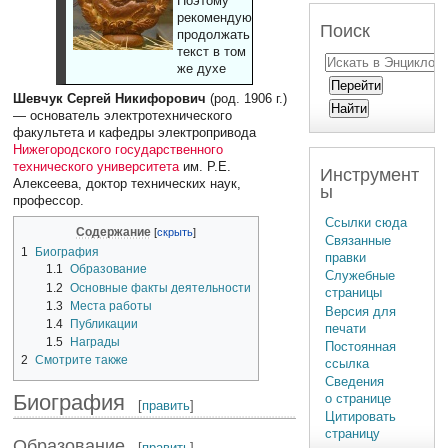
Поэтому
рекомендуют
Поиск
продолжать
текст в том
же духе
Шевчук Сергей Никифорович
(род. 1906 г.)
— основатель электротехнического
факультета и кафедры электропривода
Нижегородского государственного
технического университета
им. Р.Е.
Инструмент
Алексеева, доктор технических наук,
ы
профессор.
Ссылки сюда
Содержание
Связанные
1
Биография
правки
1.1
Образование
Служебные
1.2
Основные факты деятельности
страницы
1.3
Места работы
Версия для
1.4
Публикации
печати
1.5
Награды
Постоянная
2
Смотрите также
ссылка
Сведения
Биография
о странице
[
править
]
Цитировать
страницу
Образование
[
править
]