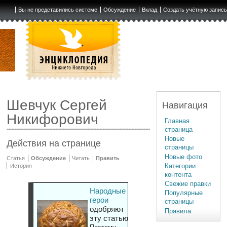
Вы не представились системе
Обсуждение
Вклад
Создать учётную запис
Шевчук Сергей
Навигация
Никифорович
Главная
страница
Новые
Действия на странице
страницы
Новые фото
Статья
Обсуждение
Читать
Править
Категории
История
контента
Свежие правки
Народные
Популярные
герои
страницы
одобряют
Правила
эту статью