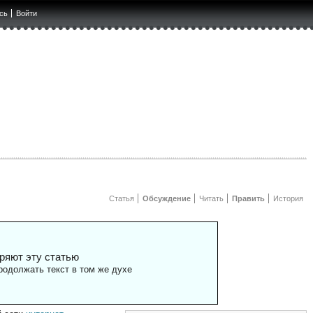
сь
Войти
Статья
Обсуждение
Читать
Править
История
ряют эту статью
одолжать текст в том же духе