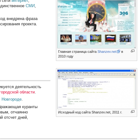
й сети
интернет
,
 единственное
СМИ
,
 код внедрена фраза
сирования проекта.
Главная страница сайта
Shanzev.net
в
2010 году
тикуется деятельность
городской области
.
 Новгороде
.
ображающая куранты
евым, отчаянно
Исходный код сайта Shanzev.net, 2011 г.
й отсчет дней,