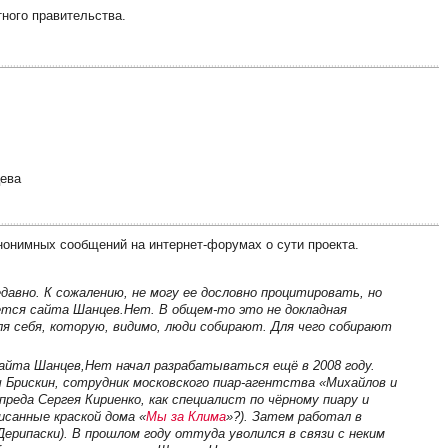
ного правительства.
цева
нонимных сообщений на интернет-форумах о сути проекта.
едавно. К сожалению, не могу ее дословно процитировать, но
ается сайта Шанцев.Нет. В общем-то это не докладная
ля себя, которую, видимо, люди собирают. Для чего собирают
сайта Шанцев,Нет начал разрабатываться ещё в 2008 году.
ч Брискин, сотрудник московского пиар-агентства «Михайлов и
преда Сергея Кириенко, как специалист по чёрному пиару и
исанные краской дома «
Мы за Клима
»?). Затем работал в
ерипаски). В прошлом году оттуда уволился в связи с неким