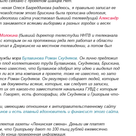
ыло связано с проектом Шанцев.Нет.
некая Олеся Багреддинова (надеюсь, я правильно записал ее
ководством этого Брискина была прописана идеология,
е идеологии сайта участвовал бывший телеведущий
Александр
т занимается всякими выборами в разных городах и весях
Молокина
(бывший директор телестудии ННТВ и телеканала
 с которым он на протяжении ряда лет работал в области
ботал в Дзержинске на местном телевидении, а потом был
службы мэра
Булавинова
Роман Скудняков
. Он лично предложил
о плод коллективного труда Булавинова, Скуднякова, Брискина,
очно известно, что Булавинов одобрил эту идею и выделил под
т ли вся эта компания в проекте, тоже не известно, но зато
тся Роман Скудняков. Он регулярно собирает людей, которые
м документы всякие, которые, как следует из записки,
ет их от какого-то заместителя начальника ГУВД с которым
е. Говорят, есть фотографии, где Скудняков и Григорьев что-
ьми, имеющими отношение к антиправительственному сайту
инов и есть главный вдохновитель и финансист этого сайта
.
оллектив газеты «Ленинская смена». Деньги им платят
, что Григорьеву дают по 100 тыщ рублей ежемесячно.
 до конца проверенная информация.