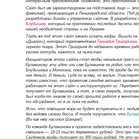
интересным предложением. Возможно, это предложение б
Сайт был им зарегистрирован на подставное лицо — это 
фамилию), проживающая в Ленинградской области. Под ру
разработаны дизайн и управление сайтом. В разработк
Блудышев
, который на протяжении последних десяти ле
нашей необъятной страны и на Украине.
Тогда же под этот сайт начали искать кадры. Вышли на
«Диалог»), который порекомендовал
Геннадия Григорьева
,
черного пиара. Этот Григорьев до недавнего времени ра
уволен оттуда, кажется, за пьянство.
Инициатором этого сайта стал якобы начальник пресс-
Булавинову эту идею или сам Булавинов ее родил, или эт
Блудышева и Молокина, пока не известно. Но вроде бы т
нее деньги. И деньги, судя по всему, не малые. Участвуе
точно известно, что проектом сегодня активно занимае
работают на этот сайт и инструктирует их. Передает и
получает от Булавинова, а тот, в свою очередь, получа
был когда-то знаком по своей прошлой работе в ментовк
то обсуждают, но я их пока не видел.
Ясно, что помощник мэра не будет встречаться с люд
без ведома своего босса. И тогда получается, что
Булав
(Во как ему насолил Шанцев!).
По команде Булавинова в проекте задействовали весь к
смешные — 10-15 тысяч деревянных рублей. Это при том
Скудняков якобы получает по 300 тыщ рублей. Но это не