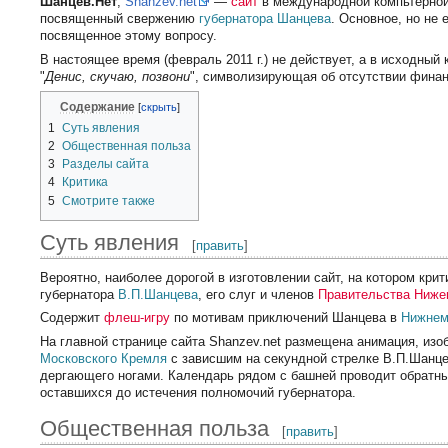
Шанцев.Нет
,
Shanzev.net
—
сайт
в международной компьтерно
посвященный свержению
губернатора
Шанцева
. Основное, но не
посвященное этому вопросу.
В настоящее время (февраль 2011 г.) не действует, а в исходный
"
Денис, скучаю, позвони
", символизирующая об отсутствии финан
Содержание
1
Суть явления
2
Общественная польза
3
Разделы сайта
4
Критика
5
Смотрите также
Суть явления
[
править
]
Вероятно, наиболее дорогой в изготовлении сайт, на котором кри
губернатора
В.П.Шанцева
, его слуг и членов
Правительства Ниже
Содержит
флеш-игру
по мотивам приключений Шанцева в
Нижнем
На главной странице сайта Shanzev.net размещена анимация, из
Московского Кремля
с зависшим на секундной стрелке В.П.Шанц
дергающего ногами. Календарь рядом с башней проводит обратны
оставшихся до истечения полномочий губернатора.
Общественная польза
[
править
]