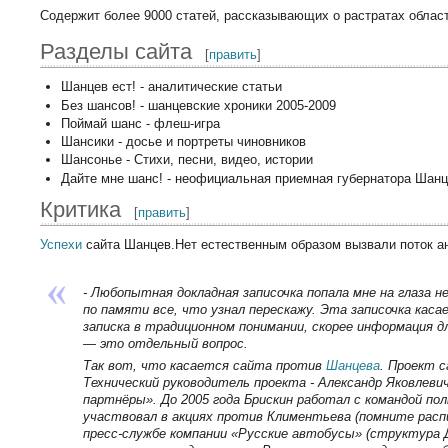
Содержит более 9000 статей, рассказывающих о растратах област
Разделы сайта
[
править
]
Шанцев ест! - аналитические статьи
Без шансов! - шанцевские хроники 2005-2009
Поймай шанс - флеш-игра
Шансики - досье и портреты чиновников
Шансонье - Стихи, песни, видео, истории
Дайте мне шанс! - неофициальная приемная губернатора Шан
Критика
[
править
]
Успехи
сайта Шанцев.Нет естественным образом вызвали поток а
- Любопытная докладная записочка попала мне на глаза н
по памяти все, что узнал перескажу. Эта записочка кас
записка в традиционном понимании, скорее информация д
— это отдельный вопрос.
Так вот, что касается сайта против
Шанцева
. Проект 
Технический руководитель проекта - Александр Яковлеви
партнёры». До 2005 года Брискин работал с командой пол
участвовал в акциях против Климентьева (помните расп
пресс-службе компании «Русские автобусы» (структура Д