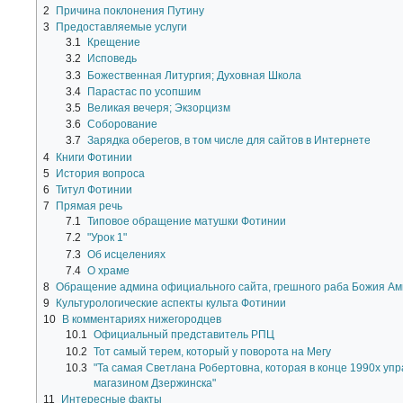
2
Причина поклонения Путину
3
Предоставляемые услуги
3.1
Крещение
3.2
Исповедь
3.3
Божественная Литургия; Духовная Школа
3.4
Парастас по усопшим
3.5
Великая вечеря; Экзорцизм
3.6
Соборование
3.7
Зарядка оберегов, в том числе для сайтов в Интернете
4
Книги Фотинии
5
История вопроса
6
Титул Фотинии
7
Прямая речь
7.1
Типовое обращение матушки Фотинии
7.2
"Урок 1"
7.3
Об исцелениях
7.4
О храме
8
Обращение админа официального сайта, грешного раба Божия А
9
Культурологические аспекты культа Фотинии
10
В комментариях нижегородцев
10.1
Официальный представитель РПЦ
10.2
Тот самый терем, который у поворота на Мегу
10.3
"Та самая Светлана Робертовна, которая в конце 1990х у
магазином Дзержинска"
11
Интересные факты