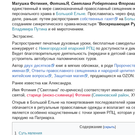
Матушка Фотиния,
ФотиньЯ, Светлана Робертовна Флоров
единственный в мире самоназначеный православный священник-
персонального храма в
Большой Ельне
. Прославилась через фе
деле, раньше: путем распространия
собственных газет
на
Боль
созданием синкретического храма-монастыря "
Воскрешающая Р
Владимира Путина
и её мироточением.
Экстрасенс.
Распространяет печатные духовные уроки, бесплатные самодель
конкурирует с
Нижегородской епархией РПЦ
по доступности и дем
Ведет благотворительную деятельность (передачи в детский сан
устроитель автобусных паломнических туров.
Автор
двух десятков
книг в мягких обложках, в роде
Пророчеств
именах
,
Ответы православного священника и народной целител
житейские вопросы
,
Защитная магия
, продающихся на OZON.
Ранее известна как Александра.
Имя Фотиния ("Светлана"
по-гречески
) соответствует имени изве
святой,
старице (иноко-схимнице) Фотинии
(
Семеновский район
, X
Открыв в Большой Ельне на пожертвования последователей храм
облачается в ритуальные православные одежды и возлагает на се
является особенно кощунственным с точки зрения РПЦ, которая 
пародию на Патриарха.
Содержание
1
Суть явления