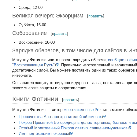
Среда, 12-00
Великая вечеря; Экзорцизм
[
править
]
Суббота, 16-00
Соборование
[
править
]
Воскресение, 16-00
Зарядка оберегов, в том числе для сайтов в Ин
Матушку Фотинию часто просят зарядить обереги,
сообщает офиц
"Воскрешающая Русь"
. Правильно изготовленный и заряженный
достаточной силой. Вы можете поставить один из таких оберегов и
интернете.
Он заряжен защиту от вирусов и дурного глаза, поставлена притя
также энергия защиты и сопротивления.
Книги Фотинии
[
править
]
Матушка Фотиния — автор
многочисленных
книг в мягких облож
Пророчества Ангелов-хранителей об именах
Покров Пресвятой Богородицы в делах торговых, бизнесе и вс
Особый Молитвенный Покров святых священномучеников
Имя под Божьим покровом