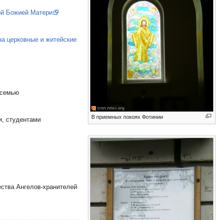
ой Божией Матери
а церковные и житейские
 семью
В приемных покоях Фотинии
, студентами
ества Ангелов-хранителей