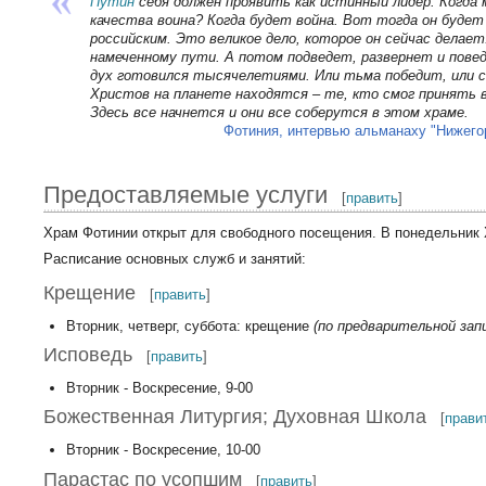
Путин
себя должен проявить как истинный лидер. Когда
качества воина? Когда будет война. Вот тогда он буде
российским. Это великое дело, которое он сейчас делает
намеченному пути. А потом подведет, развернет и пове
дух готовился тысячелетиями. Или тьма победит, или с
Христов на планете находятся – те, кто смог принять 
Здесь все начнется и они все соберутся в этом храме.
Фотиния, интервью альманаху "Нижего
Предоставляемые услуги
[
править
]
Храм Фотинии открыт для свободного посещения. В понедельник 
Расписание основных служб и занятий:
Крещение
[
править
]
Вторник, четверг, суббота: крещение
(по предварительной зап
Исповедь
[
править
]
Вторник - Воскресение, 9-00
Божественная Литургия; Духовная Школа
[
прави
Вторник - Воскресение, 10-00
Парастас по усопшим
[
править
]