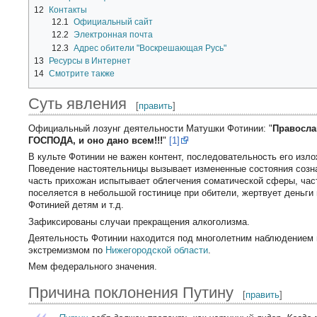
12
Контакты
12.1
Официальный сайт
12.2
Электронная почта
12.3
Адрес обители "Воскрешающая Русь"
13
Ресурсы в Интернет
14
Смотрите также
Суть явления
[
править
]
Официальный лозунг деятельности Матушки Фотинии: "
Правосла
ГОСПОДА, и оно дано всем!!!
"
[1]
В культе Фотинии не важен контент, последовательность его изло
Поведение настоятельницы вызывает измененные состояния созна
часть прихожан испытывает облегчения соматической сферы, час
поселяется в небольшой гостинице при обители, жертвует деньги
Фотинией детям и т.д.
Зафиксированы случаи прекращения алкоголизма.
Деятельность Фотинии находится под многолетним наблюдением ц
экстремизмом по
Нижегородской области
.
Мем федерального значения.
Причина поклонения Путину
[
править
]