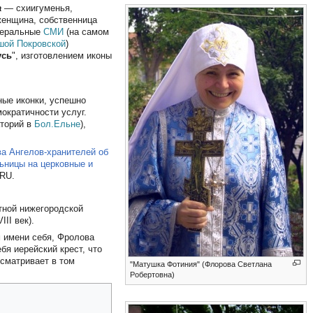
а
— схиигуменья,
женщина, собственница
деральные
СМИ
(на самом
шой Покровской
)
усь
", изготовлением иконы
ные иконки, успешно
ократичности услуг.
аторий в
Бол.Ельне
),
а Ангелов-хранителей об
ьницы на церковные и
RU.
стной нижегородской
VIII век).
 имени себя, Фролова
бя иерейский крест, что
усматривает в том
"Матушка Фотиния" (Флорова Светлана
Робертовна)