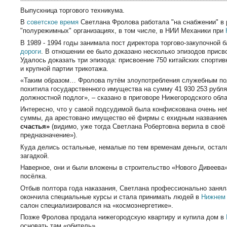
Выпускница торгового техникума.
В
советское время
Светлана Фролова работала "на снабжении" в
"полурежимных" организациях, в том числе, в НИИ Механики при
В 1989 - 1994 годы занимала пост директора торгово-закупочной 
дороги
. В отношении ее было доказано несколько эпизодов прис
Удалось доказать три эпизода: присвоение 750 китайских спорти
и крупной партии трикотажа.
«Таким образом… Фролова путём злоупотребления служебным по
похитила государственного имущества на сумму 41 930 253 рубл
должностной подлог», – сказано в приговоре Нижегородского обла
Интересно, что у самой подсудимой была конфискована очень не
суммы, да арестовано имущество её фирмы с ехидным названи
счастья»
(видимо, уже тогда Светлана Робертовна верила в своё
предназначение»).
Куда делись остальные, немалые по тем временам деньги, остал
загадкой.
Наверное, они и были вложены в строительство «Нового Дивеева»
посёлка.
Отбыв полтора года наказания, Светлана профессионально занял
окончила специальные курсы и стала принимать людей в
Нижнем
салон специализировался на «космоэнергетике».
Позже Фролова продала нижегородскую квартиру и купила дом в
основать там «обитель».