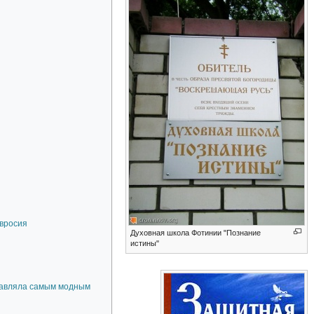
мвросия
Духовная школа Фотинии "Познание
истины"
правляла самым модным