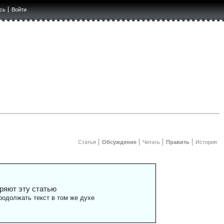
сь
Войти
Статья
Обсуждение
Читать
Править
История
ряют эту статью
одолжать текст в том же духе