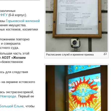
 различных
ННГУ
(6-й корпус).
базы
Горьковской железной
воения имущества.
вных костюмов, косметики
ложением повторно
я и совершила
стного суда.
большая часть этой
Расписание служб и времени приема
ем
АОЗТ «Желаем
 «божественное
ось для следствия
 на окраине кстовского
ась экстрасенсорикой,
 Новгороде
. Первый ее
Большой Ельне
, чтобы