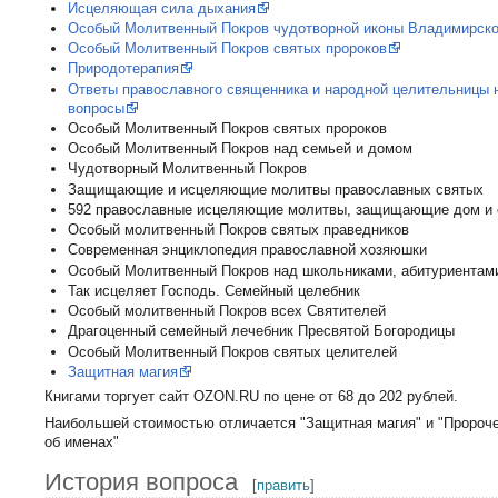
Исцеляющая сила дыхания
Особый Молитвенный Покров чудотворной иконы Владимирск
Особый Молитвенный Покров святых пророков
Природотерапия
Ответы православного священника и народной целительницы н
вопросы
Особый Молитвенный Покров святых пророков
Особый Молитвенный Покров над семьей и домом
Чудотворный Молитвенный Покров
Защищающие и исцеляющие молитвы православных святых
592 православные исцеляющие молитвы, защищающие дом и
Особый молитвенный Покров святых праведников
Современная энциклопедия православной хозяюшки
Особый Молитвенный Покров над школьниками, абитуриентами
Так исцеляет Господь. Семейный целебник
Особый молитвенный Покров всех Святителей
Драгоценный семейный лечебник Пресвятой Богородицы
Особый Молитвенный Покров святых целителей
Защитная магия
Книгами торгует сайт OZON.RU по цене от 68 до 202 рублей.
Наибольшей стоимостью отличается "Защитная магия" и "Пророч
об именах"
История вопроса
[
править
]