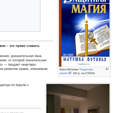
вие – это право славить
жения, доказательная база.
ния, от которой значительная
ть — продает квартиры,
 на развитие храма, опекаемым
Книга Фотинии
"Защитная
магия"
: 202 р. на ОЗОНе
ентра по борьбе с