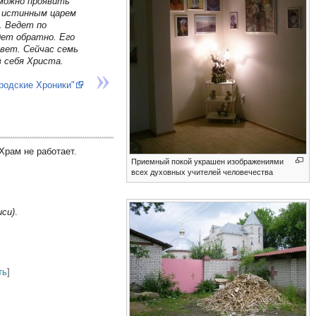
 можно проявить
т истинным царем
. Ведет по
дет обратно. Его
вет. Сейчас семь
в себя Христа.
родские Хроники"
Храм не работает.
Приемный покой украшен изображениями
всех духовных учителей человечества
иси)
.
ть
]