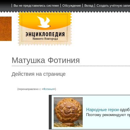
Вы не представились системе
Обсуждение
Вклад
Создать учётную запи
Матушка Фотиния
Действия на странице
(перенаправлено с «
Фотинья
»)
Народные герои
одоб
Поэтому рекомендуют пр