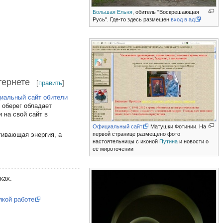
Большая Ельня
, обитель "Воскрешающая
Русь". Где-то здесь размещен
вход в ад
тернете
[
править
]
иальный сайт обители
 оберег обладает
 на свой сайт в
Официальный сайт
Матушки Фотинии. На
первой странице размещено фото
гивающая энергия, а
настоятельницы с иконой
Путина
и новости о
её мироточении
ках.
якой работе