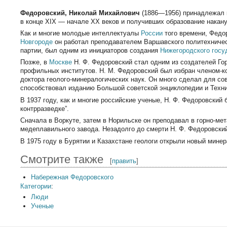
Федоровский, Николай Михайлович
(1886—1956) принадлежал 
в конце ХIХ — начале ХХ веков и получивших образование накан
Как и многие молодые интеллектуалы
России
того времени, Федо
Новгороде
он работал преподавателем Варшавского политехническ
партии, был одним из инициаторов создания
Нижегородского госу
Позже, в
Москве
Н. Ф. Федоровский стал одним из создателей Гор
профильных институтов. Н. М. Федоровский был избран членом-
доктора геолого-минералогических наук. Он много сделал для сов
способствовал изданию Большой советской энциклопедии и Техн
В 1937 году, как и многие российские ученые, Н. Ф. Федоровский
контрразведке”.
Сначала в Воркуте, затем в Норильске он преподавал в горно-ме
медеплавильного завода. Незадолго до смерти Н. Ф. Федоровски
В 1975 году в Бурятии и Казахстане геологи открыли новый мине
Смотрите также
[
править
]
Набережная Федоровского
Категории
:
Люди
Ученые