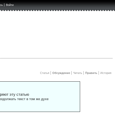
сь
Войти
Статья
Обсуждение
Читать
Править
История
ряют эту статью
одолжать текст в том же духе