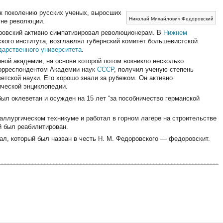
к поколению русских ученых, выросших
Николай Михайлович Федоровский
уне революции.
ровский активно симпатизировал революционерам. В
Нижнем
ого института, возглавлял губернский комитет большевистской
дарственного университета
.
ной академии, на основе которой потом возникло несколько
корреспондентом Академии наук
СССР
, получил ученую степень
етской науки. Его хорошо знали за рубежом. Он активно
ической энциклопедии.
 был оклеветан и осужден на 15 лет “за пособничество германской
таллургическом техникуме и работал в горном лагере на строительстве
й был реабилитирован.
рал, который был назван в честь Н. М. Федоровского — федоровскит.