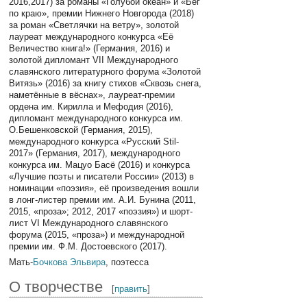
2016,2017) за романы «Голубой океан» и «Бег
по краю», премии Нижнего Новгорода (2018)
за роман «Светлячки на ветру», золотой
лауреат международного конкурса «Её
Величество книга!» (Германия, 2016) и
золотой дипломант VII Международного
славянского литературного форума «Золотой
Витязь» (2016) за книгу стихов «Сквозь снега,
наметённые в вёснах», лауреат-премии
ордена им. Кирилла и Мефодия (2016),
дипломант международного конкурса им.
О.Бешенковской (Германия, 2015),
международного конкурса «Русский Stil-
2017» (Германия, 2017), международного
конкурса им. Мацуо Басё (2016) и конкурса
«Лучшие поэты и писатели России» (2013) в
номинации «поэзия», её произведения вошли
в лонг-листер премии им. А.И. Бунина (2011,
2015, «проза»; 2012, 2017 «поэзия») и шорт-
лист VI Международного славянского
форума (2015, «проза») и международной
премии им. Ф.М. Достоевского (2017).
Мать-
Бочкова Эльвира
, поэтесса
О творчестве
[
править
]