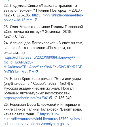
22. Людмила Сипко «Фишка на красном, а
выпало чёрное» // Нижний Новгород. – 2018.-
№2.- С.176-185.
http://lit-nn.ru/index-name-files-
op-view-id-13.html
23. Олег Макоша о романе Галины Талановой
«Светлячки на ветру»// Земляки.- 2018. -
№24.- С.427.
24. Александра Багречевская «А свет он там,
за спиной…» ( о романе «По морям, по
океанам…»)
https://ohtapress.ru/2020/08/08/talanovoy/?
fbclid=IwAR02dv-
tHAa9zaoxTBUAhtxSspX9sKZcvRbGJIXtRJSF
0nTfOJwI_MxkT-A
25. Елена Крюкова о романе "Беги или умри"
(опубликован в " Север".- 2022.- №3-4) //
Русский академический журнал. Портал
больших литературных возможностей
https://pechorin.net/raz/341
-С.186-249.
26. Рецензия Веры Широковой и интервью о
книге стихов Галины Талановой "Бежит вода,
качая свет и тени..."
https://sub-
cult.ru/literatura/novinki-literatura/13762-lyubov-i-
odinochestvo-v-stikhotvoreniyakh-galiny-