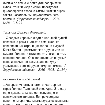
лирика её точна и легка для восприятия:
сквозь тонкий узор эмоций проступает
философская сторона жизни, чёткий образ
такого, казалось бы, неуловимого бега
времени.
(Зарубежные задворки. - 2016.-
№28.- С.110.)
Татьяна Щеглова (Германия):
...С годами хорошие люди с большой душой
неизбежно размышляют о том, сколько
неисписанных страниц осталось в сугубой
Книге Бытия – размышляют в душе или на
бумаге. Галине, в отличие от многих, с этим
повезло больше. Она талантливый и чуткий
поэт, и значит, её размышления будут
услышаны, свет её души кому-то поможет.
(
Зарубежные задворки. - 2016.- №25.- С.114.)
Людмила Сипко (Украина):
...Афористичность многих стихотворных
строк Галины Талановой очевидна. Это еще
одно доказательство ее незаурядного
поэтического таланта. Ее произведения
наполнены оригинальными художественными
средствами, среди которых основная роль