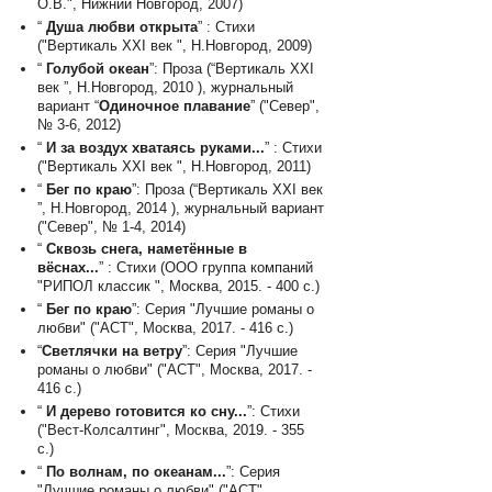
О.В.", Нижний Новгород, 2007)
“
Душа любви открыта
” : Стихи
("Вертикаль XXI век ", Н.Новгород, 2009)
“
Голубой океан
”: Проза (“Вертикаль XXI
век ”, Н.Новгород, 2010 ), журнальный
вариант “
Одиночное плавание
” ("Север",
№ 3-6, 2012)
“
И за воздух хватаясь руками...
” : Стихи
("Вертикаль XXI век ", Н.Новгород, 2011)
“
Бег по краю
”: Проза (“Вертикаль XXI век
”, Н.Новгород, 2014 ), журнальный вариант
("Север", № 1-4, 2014)
“
Сквозь снега, наметённые в
вёснах...
” : Стихи (ООО группа компаний
"РИПОЛ классик ", Москва, 2015. - 400 с.)
“
Бег по краю
”: Серия "Лучшие романы о
любви" ("АСТ", Москва, 2017. - 416 с.)
“
Светлячки на ветру
”: Серия "Лучшие
романы о любви" ("АСТ", Москва, 2017. -
416 с.)
“
И дерево готовится ко сну...
”: Стихи
("Вест-Колсалтинг", Москва, 2019. - 355
с.)
“
По волнам, по океанам...
”: Серия
"Лучшие романы о любви" ("АСТ",