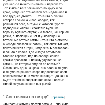
вдвоём, а об одиночестве безбрежном, когда
уже нельзя ничего изменить и переписать…
Это книга о беге загнанного по кругу и по
краю, когда бег становится всё медленнее и
всё труднее дышать… Это книга о любви,
которая спокойна и полноводна, как
равнинная река, в глубине которой бурлят
подводные ключи, незаметно бурящие
воронку мутного омута; и о любви, как горная
речка, сбивающей с ног и убивающей о
встречные острые камни. Это книга о смерти,
о череде внезапных потерь, как снежный ком,
покатившихся с горы, когда жизнь состоялась
и вошла в колею. Где и когда оступилась
главная героиня, идя по обледеневшей
кромке пропасти, и почему уцепились за
камень, на котором сидели её близкие?
Оставшись одна на краю, она словно тянула
и тянула из речного озера подсознания свои
воспоминания и не могла вытащить до конца,
будто тяжёлые сверкающие сети, набитые
живой запутавшейся в них рыбой…
“
Светлячки на ветру
”
[
править
]
Эпиграфы четырёх частей романа – японские