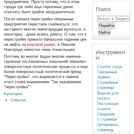
предприятиях. Просто потому, что в этом
городе где либо еще серьезных денег
Поиск
отыскать было крайне затруднительно.
После начала перестройки оборонные
предприятия перестали снабжаться, что
заставило многих нижегородцев мучаться, а
некоторых - даже искать работу. О том, что к
перестройке привело банальное падение цен
на нефть на
мировом рынке
, в Нижнем
Новгороде известно лишь понаслышке.
Инструмент
Поэтому во многих бедах многие наивные
ы
горожане послевоенных поколений обвиняют
Ссылки сюда
поверхностные политические процессы и еще
более поверхностный политический бренд -
Связанные
"Перестройка", что выражается в замене
правки
этого слова выражением "Так называемая
Служебные
"перестройка"".
страницы
Версия для
Категория
:
печати
События
Постоянная
ссылка
Сведения
о странице
Цитировать
страницу