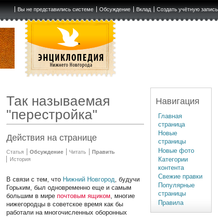
Вы не представились системе
Обсуждение
Вклад
Создать учётную запис
Так называемая
Навигация
"перестройка"
Главная
страница
Новые
Действия на странице
страницы
Новые фото
Статья
Обсуждение
Читать
Править
Категории
История
контента
Свежие правки
В связи с тем, что
Нижний Новгород
, будучи
Популярные
Горьким, был одновременно еще и самым
страницы
большим в мире
почтовым ящиком
, многие
Правила
нижегородцы в советское время как бы
работали на многочисленных оборонных