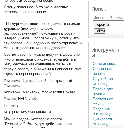
печоры Автозавод Копосово
И тому подобное. А также областные
Поиск
неформальные названия.
- На луркморе много посещаемости создают
дурацкие (поэтому и широко
распространенные)) поисковые запросы -
"быдло", "киса", "половой хуй", потому что
эти вопросы они подробно рассматривают, и
мало кто рассматривает подробнее.
Инструмент
ы
Соответственно, можно получить довольно
много переходов с яндекса, если вбить в
Ссылки сюда
базу местные навигационные мемы - в
Связанные
первую голову с ошибками в написании (тут
правки
сделать перенаправление).
Служебные
Универмаг Центральный, Центральный
страницы
Универмаг
Версия для
Москарик, Маскарик, Московский Вокзал
печати
Универ, ННГУ, Лобач
Постоянная
ссылка
Политех, ..
Сведения
М. (*) Ок, это правельно. И.
о странице
Можно создать категорию просто
Цитировать
"Георгафия". Это будет действительно
страницу