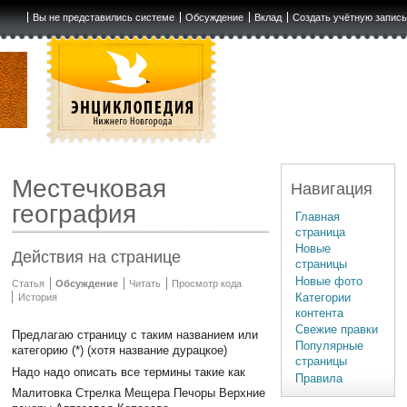
Вы не представились системе
Обсуждение
Вклад
Создать учётную запис
Местечковая
Навигация
география
Главная
страница
Новые
Действия на странице
страницы
Новые фото
Статья
Обсуждение
Читать
Просмотр кода
Категории
История
контента
Свежие правки
Предлагаю страницу с таким названием или
Популярные
категорию (*) (хотя название дурацкое)
страницы
Надо надо описать все термины такие как
Правила
Малитовка Стрелка Мещера Печоры Верхние