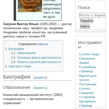
Поэтому
рекомендуют
Поиск
продолжать
текст в том
же духе
Сагунов Виктор Ильич
(1935-2002) — доктор
технических наук, профессор, академик
Академии проблем качества, заслуженный
деятель науки и техники РФ.
Инструмент
Содержание
ы
1
Биография
1.1
Образование
Ссылки сюда
1.2
Основные факты деятельности
Связанные
1.3
Область научной деятельности
правки
2
Смотрите также
Служебные
страницы
Биография
Версия для
[
править
]
печати
Постоянная
Образование
[
править
]
ссылка
Сведения
Казанский авиационный институт (1963),
о странице
специальность – “автоматическое
Цитировать
управление”.
страницу