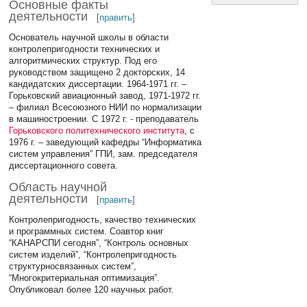
Основные факты
деятельности
[
править
]
Основатель научной школы в области
контролепригодности технических и
алгоритмических структур. Под его
руководством защищено 2 докторских, 14
кандидатских диссертации. 1964-1971 гг. –
Горьковский авиационный завод, 1971-1972 гг.
– филиал Всесоюзного НИИ по нормализации
в машиностроении. С 1972 г. - преподаватель
Горьковского политехнического института
, с
1976 г. – заведующий кафедры “Информатика
систем управления” ГПИ, зам. председателя
диссертационного совета.
Область научной
деятельности
[
править
]
Контролепригодность, качество технических
и программных систем. Соавтор книг
“КАНАРСПИ сегодня”, “Контроль основных
систем изделий”, “Контролепригодность
структурносвязанных систем”,
“Многокритериальная оптимизация”.
Опубликовал более 120 научных работ.