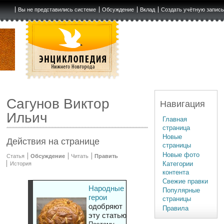
Вы не представились системе
Обсуждение
Вклад
Создать учётную запис
Сагунов Виктор
Навигация
Ильич
Главная
страница
Новые
Действия на странице
страницы
Новые фото
Статья
Обсуждение
Читать
Править
Категории
История
контента
Свежие правки
Народные
Популярные
герои
страницы
одобряют
Правила
эту статью