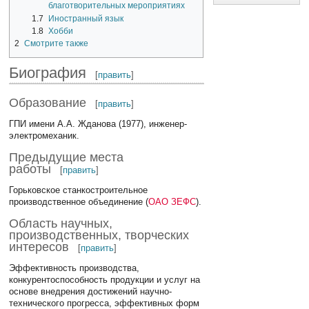
благотворительных мероприятиях
1.7
Иностранный язык
1.8
Хобби
2
Смотрите также
Биография
[
править
]
Образование
[
править
]
ГПИ имени А.А. Жданова (1977), инженер-
электромеханик.
Предыдущие места
работы
[
править
]
Горьковское станкостроительное
производственное объединение (
ОАО ЗЕФС
).
Область научных,
производственных, творческих
интересов
[
править
]
Эффективность производства,
конкурентоспособность продукции и услуг на
основе внедрения достижений научно-
технического прогресса, эффективных форм