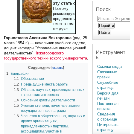
эту статью
Поиск
Поэтому
рекомендуют
продолжать
текст в том
же духе
Горностаева Алевтина Викторовна
(род. 25
марта 1954 г.) — начальник учебного отдела,
доцент кафедры “Управление инновационной
Инструмент
деятельностью”
Нижегородского
ы
государственного технического университета
.
Ссылки сюда
Содержание
Связанные
1
Биография
правки
1.1
Образование
Служебные
1.2
Предыдущие места работы
страницы
1.3
Область научных, производственных,
Версия для
творческих интересов
печати
1.4
Основные факты деятельности
Постоянная
1.5
Ученые степени, почетные звания,
ссылка
государственные награды
Сведения
1.6
Членство в общественных, научных и
о странице
других организациях,
Цитировать
принадлежность к партиям,
страницу
ассоциациям, участие в