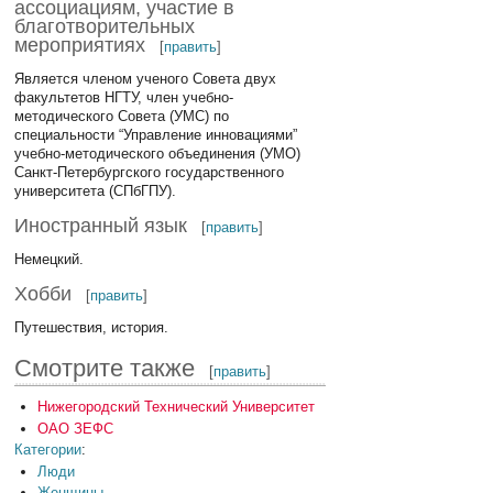
ассоциациям, участие в
благотворительных
мероприятиях
[
править
]
Является членом ученого Совета двух
факультетов НГТУ, член учебно-
методического Совета (УМС) по
специальности “Управление инновациями”
учебно-методического объединения (УМО)
Санкт-Петербургского государственного
университета (СПбГПУ).
Иностранный язык
[
править
]
Немецкий.
Хобби
[
править
]
Путешествия, история.
Смотрите также
[
править
]
Нижегородский Технический Университет
ОАО ЗЕФС
Категории
:
Люди
Женщины