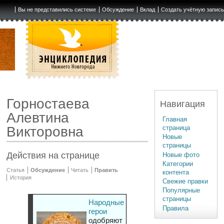
Вы не представились системе
Обсуждение
Вклад
Создать учётную запис
Горностаева
Навигация
Алевтина
Главная
страница
Викторовна
Новые
страницы
Действия на странице
Новые фото
Категории
Статья
Обсуждение
Читать
Править
контента
История
Свежие правки
Популярные
страницы
Народные
Правила
герои
одобряют