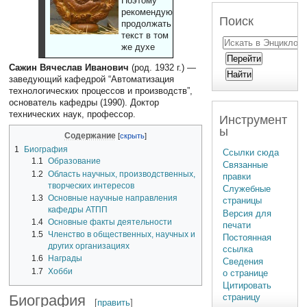
Поэтому
рекомендуют
Поиск
продолжать
текст в том
же духе
Сажин Вячеслав Иванович
(род. 1932 г.) —
заведующий кафедрой “Автоматизация
технологических процессов и производств”,
основатель кафедры (1990). Доктор
технических наук, профессор.
Инструмент
ы
Содержание
1
Биография
Ссылки сюда
1.1
Образование
Связанные
1.2
Область научных, производственных,
правки
творческих интересов
Служебные
1.3
Основные научные направления
страницы
кафедры АТПП
Версия для
1.4
Основные факты деятельности
печати
1.5
Членство в общественных, научных и
Постоянная
других организациях
ссылка
1.6
Награды
Сведения
1.7
Хобби
о странице
Цитировать
Биография
страницу
[
править
]