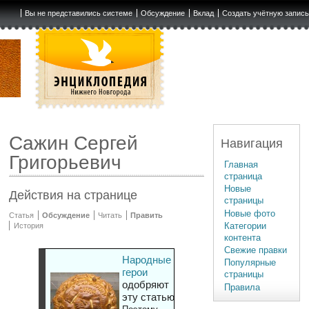
Вы не представились системе
Обсуждение
Вклад
Создать учётную запис
Сажин Сергей
Навигация
Григорьевич
Главная
страница
Новые
Действия на странице
страницы
Новые фото
Статья
Обсуждение
Читать
Править
Категории
История
контента
Свежие правки
Народные
Популярные
герои
страницы
одобряют
Правила
эту статью