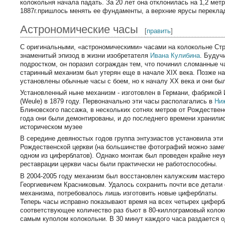
колокольня начала падать. За 20 лет она отклонилась на 1,2 метр
1887г.пришлось менять ее фундаменты, а верхние ярусы перекла
Астрономические часы
[
править
]
С оригинальными, «астрономическими» часами на колокольне Стр
знаменитый эпизод в жизни изобретателя
Ивана Кулибина
. Будуч
подростком, он поразил сограждан тем, что починил сломанные ч
старинный механизм был утерян еще в начале XIX века. Позже н
установлены обычные часы с боем, но к началу XX века и они был
Установленный ныне механизм - изготовлен в Германи, фабрикой
(Weule) в 1879 году. Первоначально эти часы располагались в
Ни
Блиновского пассажа, в нескольких сотнях метров от Рождествен
года они были демонтированы, и до последнего времени хранили
историческом музее
В середине девяностых годов группа энтузиастов установила эти
Рождественской церкви (на большинстве фотографий можно замет
одном из циферблатов). Однако монтаж был проведен крайне неу
реставрации церкви часы были практически не работоспособны.
В 2004-2005 году механизм был восстановлен калужским мастер
Георгиевичем Красниковым. Удалось сохранить почти все детали 
механизма, потребовалось лишь изготовить новые циферблаты.
Теперь часы исправно показывают время на всех четырех циферб
соответствующее количество раз бъют в 80-киллограмовый коло
самым куполом колокольни. В 30 минут каждого часа раздается 