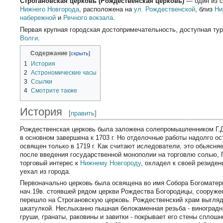
Строгановская церковь (Рождественская церковь)
— один из 
Нижнего Новгорода
, расположена на
ул. Рождественской
, близ
Ни
набережной
и
Речного вокзала
.
Первая крупная городская достопримечательность, доступная т
Волги
.
Содержание
1
История
2
Астрономические часы
3
Ссылки
4
Смотрите также
История
[
править
]
Рождественская церковь была заложена солепромышленником Г.Д.
в основном завершена к 1703 г. Но отделочные работы надолго ос
освящен только в 1719 г. Как считают иследователи, это обьясняет
после введения государственной монополии на торговлю солью, Г
торговый интерес к
Нижнему Новгороду
, охладел к своей резиден
уехал из города.
Первоначально церковь была освящена во имя Собора Богоматери
нач.19в. стоявшей рядом церкви Рождества Богородицы, сооружен
перешло на Строгановскую церковь. Рождественский храм выгляд
шкатулкой. Неслыханно пышная белокаменная резьба - виноградна
груши, гранаты, раковины и завитки - покрывает его стены сплош