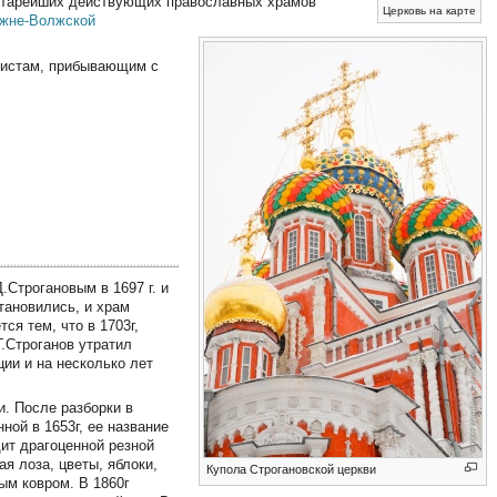
старейших действующих православных храмов
Церковь на карте
жне-Волжской
уристам, прибывающим с
Строгановым в 1697 г. и
тановились, и храм
ся тем, что в 1703г,
.Строганов утратил
ции и на несколько лет
. После разборки в
ной в 1653г, ее название
ит драгоценной резной
я лоза, цветы, яблоки,
Купола Строгановской церкви
ным ковром. В 1860г