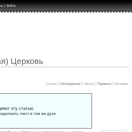
сь
Войти
ая) Церковь
Статья
Обсуждение
Читать
Править
История
ряют эту статью
одолжать текст в том же духе