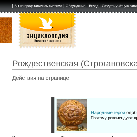
Вы не представились системе
Обсуждение
Вклад
Создать учётную запи
Рождественская (Строгановск
Действия на странице
Народные герои
одоб
Поэтому рекомендуют пр