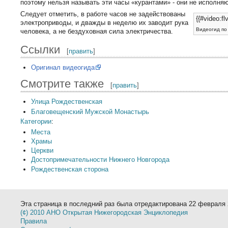
поэтому нельзя называть эти часы «курантами» - они не исполня
Следует отметить, в работе часов не задействованы
{{#video:flv
электроприводы, и дважды в неделю их заводит рука
Видеогид по
человека, а не бездуховная сила электричества.
Ссылки
[
править
]
Оригинал видеогида
Смотрите также
[
править
]
Улица Рождественская
Благовещенский Мужской Монастырь
Категории
:
Места
Храмы
Церкви
Достопримечательности Нижнего Новгорода
Рождественская сторона
Эта страница в последний раз была отредактирована 22 февраля 2
(¢) 2010 АНО Открытая Нижегородская Энциклопедия
Правила