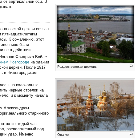
а от вертикальной оси. В
дывать.
огановской церкви связан
и пятнадцатилетним
асы. К сожалению, этот
а звоннице были
и не в действии.
 Иоганна Фридриха Войле
жнем Новгороде
на здании
Рождественская церковь
ской церкви. После 1917
сь в Нижегородском
 часы на колокольню
ить черные стрелки на
мело, и к моменту начала
ом Александром
оригинального старинного
латах и каждый час
кол, расположенный под
один удар. Именно
Она же