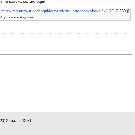
ют на колоколах мелодии.
|
http://img.nnow.ru/videoguide/rozhdestv_stroganovskaya.flv%7C
250 }}
 Строгановской церкви
012 года в 12:51.