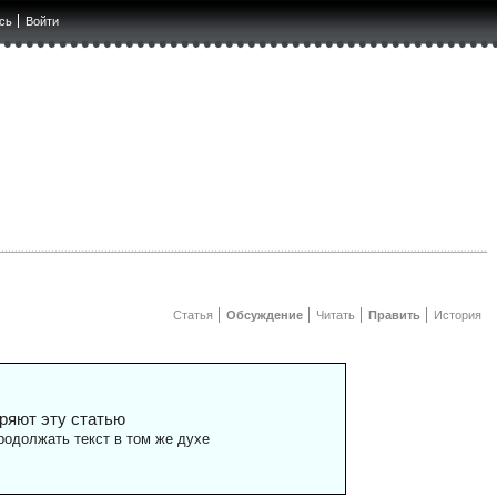
сь
Войти
Статья
Обсуждение
Читать
Править
История
ряют эту статью
одолжать текст в том же духе