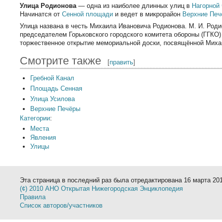
Улица Родионова
— одна из наиболее длинных улиц в
Нагорной
Начинатся от
Сенной площади
и ведет в микрорайон
Верхние Печ
Улица названа в честь Михаила Ивановича Родионова. М. И. Роди
председателем Горьковского городского комитета обороны (ГГКО) 
торжественное открытие мемориальной доски, посвящённой Миха
Смотрите также
[
править
]
Гребной Канал
Площадь Сенная
Улица Усилова
Верхние Печёры
Категории
:
Места
Явления
Улицы
Эта страница в последний раз была отредактирована 16 марта 2011
(¢) 2010 АНО Открытая Нижегородская Энциклопедия
Правила
Список авторов/участников