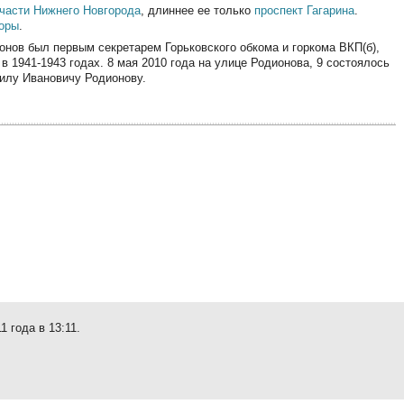
 части Нижнего Новгорода
, длиннее ее только
проспект Гагарина
.
оры
.
онов был первым секретарем Горьковского обкома и горкома ВКП(б),
в 1941-1943 годах. 8 мая 2010 года на улице Родионова, 9 состоялось
илу Ивановичу Родионову.
 года в 13:11.