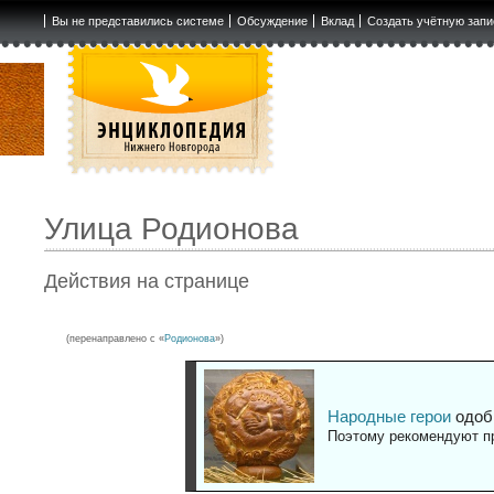
Вы не представились системе
Обсуждение
Вклад
Создать учётную запи
Улица Родионова
Действия на странице
(перенаправлено с «
Родионова
»)
Народные герои
одоб
Поэтому рекомендуют пр