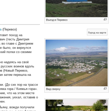
Въезд в Перевоз
а
(Перевоз)
Город на карте
товит поход на
вич (тесть Дмитрия
 во главе с Дмитрием
не было, он вернулся
кий полки со своими
но надеясь на своё
 русских воинов вдоль
ов (Новый Перевоз,
рая затем перешла на
и. (До сих пор на трассе
жа гора / Княжья гора».
Вид сверху
ние, что на этом месте
ажения, уехал, оставив о
нен.
Пьяну, вожди получили