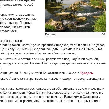
ачительны, а сам Арапша
а), следовательно ещё
верив ему, вздумали на
и с себя доспехи ратные,
и похмельные. Простые
 последних ратников,
и готовился
Плотина
ак называемого
 с пяти сторон. Застигнутые врасплох предводители и воины, не успев
юще и секуще, никому не давая пощады. Русские князья Пимеон был
 её. Ту же участь имели множество бояр и воинов.
их. Потом они оставя пленных, разумеется под надёжной охраной,
нском долетела до Нижнего Новгорода прежде чем они явились у стен
.
 защищаться. Князь Дмитрий Константинович бежал в
Суздаль
.
ркви. 7 августа татары перестали жечь и разорять город, а женщин и
ча, также захотели воспользоваться обстоятельствами; они хлынули
с Константинович (брат Князя Нижегородского) погнался за ними, и у
реке, потом, зимою, вместе с племянниками Василием и Симеоном и
, выжег их, ограбил, избил множество жителей, некоторых взял в