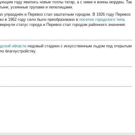
ующем году явились новые толпы татар, а с ними и воины мордвы. Так
стыни, усеянные трупами и пепелищами.
ыл упразднён и Перевоз стал заштатным городом. В 1926 году Перевоз
ко в 1962 году село было преобразовано в
поселок городского типа
.
 вернули статус города и Перевоз стал городом районного значения.
дской области
ледовый стадион с искусственным льдом под открытым
 по благоустройству.