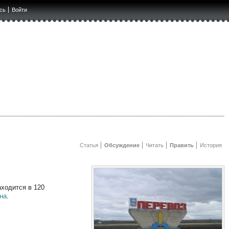
сь
Войти
Статья
Обсуждение
Читать
Править
История
аходится в 120
на
.