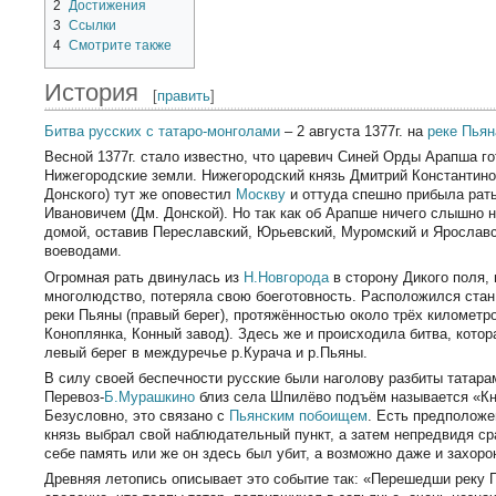
2
Достижения
3
Ссылки
4
Смотрите также
История
[
править
]
Битва русских с татаро-монголами
– 2 августа 1377г. на
реке Пьян
Весной 1377г. стало известно, что царевич Синей Орды Арапша го
Нижегородские земли. Нижегородский князь Дмитрий Константино
Донского) тут же оповестил
Москву
и оттуда спешно прибыла рать
Ивановичем (Дм. Донской). Но так как об Арапше ничего слышно 
домой, оставив Переславский, Юрьевский, Муромский и Ярославс
воеводами.
Огромная рать двинулась из
Н.Новгорода
в сторону Дикого поля, 
многолюдство, потеряла свою боеготовность. Расположился стан
реки Пьяны (правый берег), протяжённостью около трёх километр
Коноплянка, Конный завод). Здесь же и происходила битва, кото
левый берег в междуречье р.Курача и р.Пьяны.
В силу своей беспечности русские были наголову разбиты татарам
Перевоз-
Б.Мурашкино
близ села Шпилёво подъём называется «Кня
Безусловно, это связано с
Пьянским побоищем
. Есть предположе
князь выбрал свой наблюдательный пункт, а затем непредвидя ср
себе память или же он здесь был убит, а возможно даже и захоро
Древняя летопись описывает это событие так: «Перешедши реку 