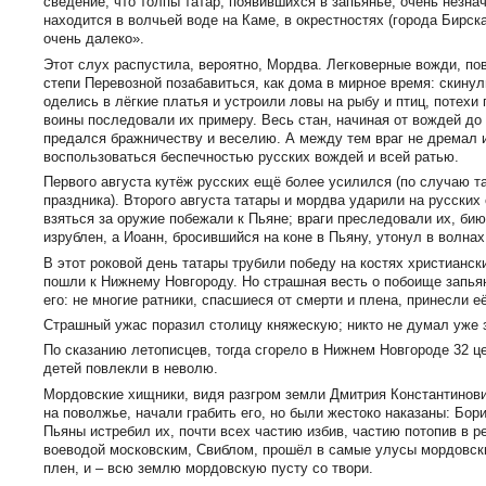
сведение, что толпы татар, появившихся в запьянье, очень незн
находится в волчьей воде на Каме, в окрестностях (города Бирск
очень далеко».
Этот слух распустила, вероятно, Мордва. Легковерные вожди, по
степи Перевозной позабавиться, как дома в мирное время: скинул
оделись в лёгкие платья и устроили ловы на рыбу и птиц, потех
воины последовали их примеру. Весь стан, начиная от вождей до
предался бражничеству и веселию. А между тем враг не дремал 
воспользоваться беспечностью русских вождей и всей ратью.
Первого августа кутёж русских ещё более усилился (по случаю т
праздника). Второго августа татары и мордва ударили на русских
взяться за оружие побежали к Пьяне; враги преследовали их, би
изрублен, а Иоанн, бросившийся на коне в Пьяну, утонул в волнах
В этот роковой день татары трубили победу на костях христианск
пошли к Нижнему Новгороду. Но страшная весть о побоище запья
его: не многие ратники, спасшиеся от смерти и плена, принесли её
Страшный ужас поразил столицу княжескую; никто не думал уже
По сказанию летописцев, тогда сгорело в Нижнем Новгороде 32 це
детей повлекли в неволю.
Мордовские хищники, видя разгром земли Дмитрия Константинови
на поволжье, начали грабить его, но были жестоко наказаны: Бори
Пьяны истребил их, почти всех частию избив, частию потопив в 
воеводой московским, Свиблом, прошёл в самые улусы мордовские
плен, и – всю землю мордовскую пусту со твори.