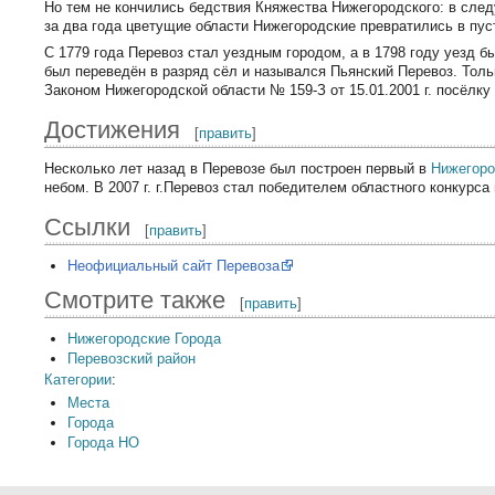
Но тем не кончились бедствия Княжества Нижегородского: в след
за два года цветущие области Нижегородские превратились в пу
С 1779 года Перевоз стал уездным городом, а в 1798 году уезд б
был переведён в разряд сёл и назывался Пьянский Перевоз. Толь
Законом Нижегородской области № 159-З от 15.01.2001 г. посёлку
Достижения
[
править
]
Несколько лет назад в Перевозе был построен первый в
Нижегоро
небом. В 2007 г. г.Перевоз стал победителем областного конкурса
Ссылки
[
править
]
Неофициальный сайт Перевоза
Смотрите также
[
править
]
Нижегородские Города
Перевозский район
Категории
:
Места
Города
Города НО