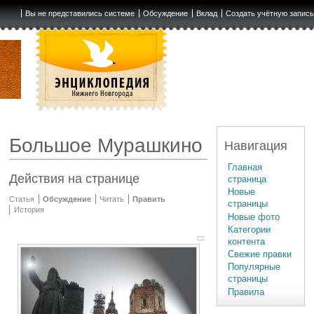
Вы не представились системе
Обсуждение
Вклад
Создать учётную запис
Большое Мурашкино
Навигация
Главная
Действия на странице
страница
Новые
Статья
Обсуждение
Читать
Править
страницы
История
Новые фото
Категории
контента
Свежие правки
Популярные
страницы
Правила