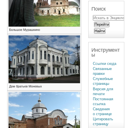
Поиск
Большое Мурашкино
Инструмент
ы
Ссылки сюда
Связанные
правки
Служебные
страницы
Дом братьев Моневых
Версия для
печати
Постоянная
ссылка
Сведения
о странице
Цитировать
страницу