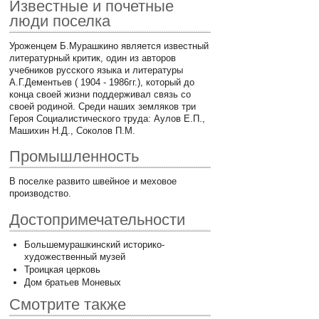
Известные и почетные
люди поселка
Уроженцем Б.Мурашкино является известный
литературный критик, один из авторов
учебников русского языка и литературы
А.Г.Дементьев ( 1904 - 1986гг.), который до
конца своей жизни поддерживал связь со
своей родиной. Среди наших земляков три
Героя Социалистического труда: Аулов Е.П.,
Машихин Н.Д., Соколов П.М.
Промышленность
В поселке развито швейное и меховое
производство.
Достопримечательности
Большемурашкинский историко-
художественный музей
Троицкая церковь
Дом братьев Моневых
Смотрите также