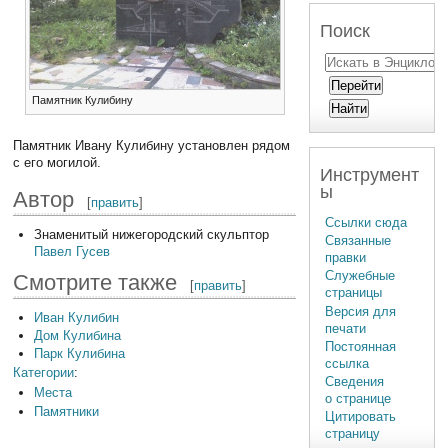
Поиск
Памятник Кулибину
Памятник Ивану Кулибину установлен рядом
с его могилой.
Инструмент
ы
Автор
[
править
]
Ссылки сюда
Знаменитый нижегородский скульптор
Связанные
Павел Гусев
правки
Служебные
Смотрите также
[
править
]
страницы
Версия для
Иван Кулибин
печати
Дом Кулибина
Постоянная
Парк Кулибина
ссылка
Категории
:
Сведения
Места
о странице
Памятники
Цитировать
страницу