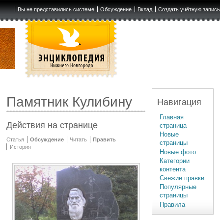
Вы не представились системе
Обсуждение
Вклад
Создать учётную запис
Памятник Кулибину
Навигация
Главная
Действия на странице
страница
Новые
Статья
Обсуждение
Читать
Править
страницы
История
Новые фото
Категории
контента
Свежие правки
Популярные
страницы
Правила