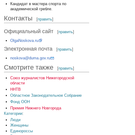
Кандидат в мастера спорта по
академической гребле.
Контакты
[
править
]
Официальный сайт
[
править
]
OlgaNoskova.ru
Электронная почта
[
править
]
noskova@duma.gov.ru
Смотрите также
[
править
]
Союз журналистов Нижегородской
области
ННТВ
Областное Законодательное Собрание
Фонд ООН
Премия Нижнего Новгорода
Категории
:
Люди
Женщины
Единороссы