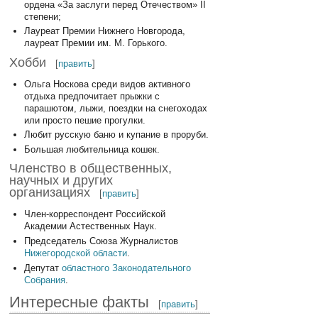
ордена «За заслуги перед Отечеством» II
степени;
Лауреат Премии Нижнего Новгорода,
лауреат Премии им. М. Горького.
Хобби
[
править
]
Ольга Носкова среди видов активного
отдыха предпочитает прыжки с
парашютом, лыжи, поездки на снегоходах
или просто пешие прогулки.
Любит русскую баню и купание в проруби.
Большая любительница кошек.
Членство в общественных,
научных и других
организациях
[
править
]
Член-корреспондент Российской
Академии Астественных Наук.
Председатель Союза Журналистов
Нижегородской области
.
Депутат
областного Законодательного
Собрания
.
Интересные факты
[
править
]