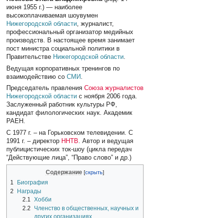
июня 1955 г.) — наиболее
высокоплачиваемая шоувумен
Нижегородской области
, журналист,
профессиональный организатор медийных
производств. В настоящее время занимает
пост министра социальной политики в
Правительстве
Нижегородской области
.
Ведущая корпоративных тренингов по
взаимодействию со
СМИ
.
Председатель правления
Союза журналистов
Нижегородской области
с ноября 2006 года.
Заслуженный работник культуры РФ,
кандидат филологических наук. Академик
РАЕН.
С 1977 г. – на Горьковском телевидении. С
1991 г. – директор
ННТВ
. Автор и ведущая
публицистических ток-шоу (цикла передач
“Действующие лица”, “Право слово” и др.)
Содержание
1
Биография
2
Награды
2.1
Хобби
2.2
Членство в общественных, научных и
других организациях