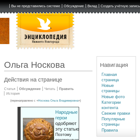
Вы не представились системе
Обсуждение
Вклад
Создать учётную запис
Ольга Носкова
Навигация
Главная
Действия на странице
страница
Новые
Статья
Обсуждение
Читать
Править
страницы
История
Новые фото
(перенаправлено с «
Носкова Ольга Владимировна
»)
Категории
контента
Народные
Свежие правки
герои
Популярные
одобряют
страницы
эту статью
Правила
Поэтому
рекомендуют