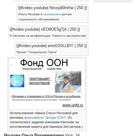
{{#video:youtube| Nmzpd0InIhw | 250 }}
Ольга Носкова в
сормовском
центре
социального обслуживания
{{#video:youtube| nEO8OE5gTj4 | 250 }}
О.Носкова на конференции "Святость материнства"
{{#video:youtube| enm0JOLLBIY | 250 }}
Проект "Социальное Такси"
Использование образа Ольги Носковой для
рекламы
фальшивого "фонда ООН"
. Из
технического задания компании Intersolar на
изготовление макета для баннера 3x6 метров.)
Носкова Ольга Владимировна
(род. 14