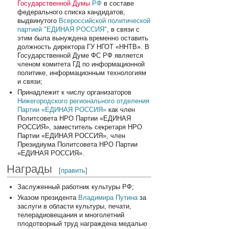
Государственной Думы
РФ
в составе
федерального списка кандидатов,
выдвинутого
Всероссийской политической
партией "ЕДИНАЯ РОССИЯ"
, в связи с
этим была вынуждена временно оставить
должность директора ГУ НГОТ «ННТВ». В
Государственной Думе ФС РФ является
членом комитета ГД по информационной
политике, информационным технологиям
и связи;
Принадлежит к числу организаторов
Нижегородского регионального отделения
Партии «ЕДИНАЯ РОССИЯ»
как член
Политсовета НРО Партии «ЕДИНАЯ
РОССИЯ», заместитель секретаря НРО
Партии «ЕДИНАЯ РОССИЯ», член
Президиума Политсовета НРО Партии
«ЕДИНАЯ РОССИЯ».
Награды
[
править
]
Заслуженный работник культуры РФ;
Указом президента
Владимира Путина
за
заслуги в области культуры, печати,
телерадиовещания и многолетний
плодотворный труд награждена медалью