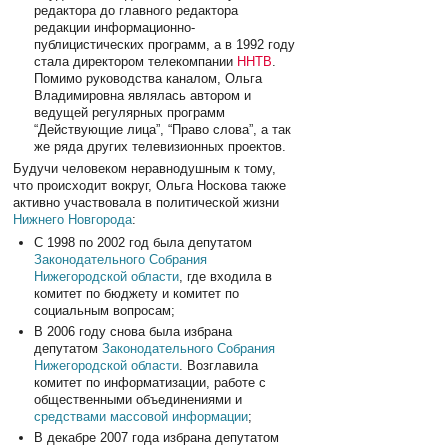
редактора до главного редактора
редакции информационно-
публицистических программ, а в 1992 году
стала директором телекомпании
ННТВ
.
Помимо руководства каналом, Ольга
Владимировна являлась автором и
ведущей регулярных программ
“Действующие лица”, “Право слова”, а так
же ряда других телевизионных проектов.
Будучи человеком неравнодушным к тому,
что происходит вокруг, Ольга Носкова также
активно участвовала в политической жизни
Нижнего Новгорода
:
C 1998 по 2002 год была депутатом
Законодательного Собрания
Нижегородской области
, где входила в
комитет по бюджету и комитет по
социальным вопросам;
В 2006 году снова была избрана
депутатом
Законодательного Собрания
Нижегородской области
. Возглавила
комитет по информатизации, работе с
общественными объединениями и
средствами массовой информации
;
В декабре 2007 года избрана депутатом