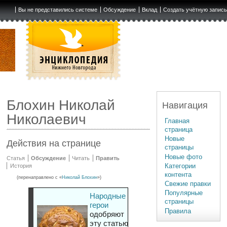
Вы не представились системе
Обсуждение
Вклад
Создать учётную запис
Блохин Николай
Навигация
Николаевич
Главная
страница
Новые
Действия на странице
страницы
Новые фото
Статья
Обсуждение
Читать
Править
Категории
История
контента
(перенаправлено с «
Николай Блохин
»)
Свежие правки
Популярные
Народные
страницы
герои
Правила
одобряют
эту статью