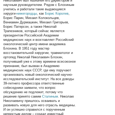
Николаевич был назначен его директором и
научным руководителем. Рядом с Блохиным
учились и работали такие выдающиеся
хирурги-
нижегородцы
, как
Борис Королев
,
Борис Парин, Михаил Колокольцев,
Вениамин Дурмашкин, Михаил Григорьев,
Борис Патерсон, а также Николай
Трапезников, который сейчас является
президентом Российской Академии
медицинских наук и возглавляет Российский
онкологический центр имени академика
Блохина. В 1951 году мастер
восстановительной хирургии, травматолог и
ортопед Николай Николаевич Блохин,
получивший уже к этому времени всесоюзное
признание, был вызван в Академию
медицинских наук СССР, где ему поручают
организовать новый онкологический научно-
исследовательский институт. На все доводы
39-летнего профессора ответственные
собеседники заявили, что вопрос
обсуждению не подлежит, потому что
решение принято самим
Сталиным
. Николаю
Николаевичу пришлось осваивать и
развивать новую для него отрасль медицины.
И он успешно справился с порученным
непростым делом – создал известный