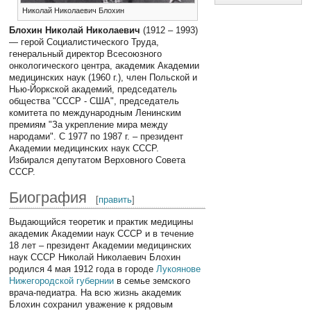
Николай Николаевич Блохин
Блохин Николай Николаевич
(1912 – 1993)
— герой Социалистического Труда,
генеральный директор Всесоюзного
онкологического центра, академик Академии
медицинских наук (1960 г.), член Польской и
Нью-Йоркской академий, председатель
общества "СССР - США", председатель
комитета по международным Ленинским
премиям "За укрепление мира между
народами". С 1977 по 1987 г. – президент
Академии медицинских наук СССР.
Избирался депутатом Верховного Совета
СССР.
Биография
[
править
]
Выдающийся теоретик и практик медицины
академик Академии наук СССР и в течение
18 лет – президент Академии медицинских
наук СССР Николай Николаевич Блохин
родился 4 мая 1912 года в городе
Лукоянове
Нижегородской губернии
в семье земского
врача-педиатра. На всю жизнь академик
Блохин сохранил уважение к рядовым