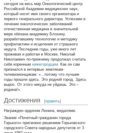
сегодня на весь мир Онкологический центр
Российской Академии медицинских наук,
который носит имя своего организатора и
первого генерального директора. Успехами в
лечении онкологических заболеваний
отечественная медицина в значительной
мере обязана академику Блохину,
разработавшему технологию и методику
профилактики и исцеления от страшного
недуга. Последние годы, уже много лет
проживая и работая в Москве, Николай
Николаевич по-прежнему продолжал считать
себя коренным
нижегородцем
. Как он сам
признался в интервью землякам-
телевизионщикам: «…потому что лучшие
годы прошли здесь. Это родной город. Здесь
вырос. От этого никуда не уйдешь. Это –
родина!».
Достижения
[
править
]
Награжден орденом Ленина, медалями.
Звание «Почетный гражданин города
Горького» присвоено решением Горьковского
городского Совета народных депутатов от 3
июня 1982 года.