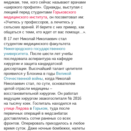
медикам, тем, кого сейчас называют врачами
«широкого профиля». Однажды, выступая с
лекцией перед студентами
Горьковского
медицинского института
, он посоветовал им:
«Учитесь у профессоров, а лечитесь у
сельских врачей. И берите с них пример, как
общаться с теми, кто ждет от вас помощи…».
В 17 лет Николай Николаевич стал
студентом медицинского факультета
Нижегородского государственного
университета
. После шести лет учебы
последовала аспирантура на кафедре
хирургии и защита кандидатской
диссертации. Высочайший талант целителя
проявился у Блохина в годы
Великой
Отечественной войны
, когда Николай
Николаевич стал, по сути, основателем
целой отрасли медицины –
восстановительной хирургии. Он работал
ведущим хирургом эвакогоспиталя № 2816
на тысячу коек. Госпиталь находился на
улице Лядова
в
Горьком
, туда после
первичных операций в медсанбатах
доставлялись сотни раненых со всех
фронтов. Оперировать приходилось в любое
время суток. Даже ночные бомбежки, налеты