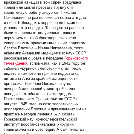
вражеской авиации и вой сирен воздушной
тревоги не могли прервать трудную и
кропотливую работу хирургов. Николай
Николаевич не раз вспоминал потом эти дни
и ночи. В беседах с корреспондентами он
уточнял, что порядка 70 процентов раненых
были излечены от полученных травм и
вернулись в строй благодаря ежечасно
совершаемым врачами маленьким подвигам.
Сестра Блохина – Ирина Николаевна, тоже
академик Академии медицинских наук СССР,
рассказывая о брате в передаче
Горьковского
телевидения
, вспомнила, как в 1942 году он
заболел «куриной слепотой» – стал плохо
видеть в темноте по причине недостатка
витамина А из-за крайней истощенности
организма. Николаю Николаевичу на
вечерней или ночной улице требовался
поводырь, чтобы довести его до дома.
Постановлением Правительства СССР в
августе 1945 года на базе теоретических
исследований Блохина и примененных им на
практике методов лечения был создан
Горьковский научно-исследовательский
институт восстановительной хирургии,
травматологии и ортопедии. А сам Николай