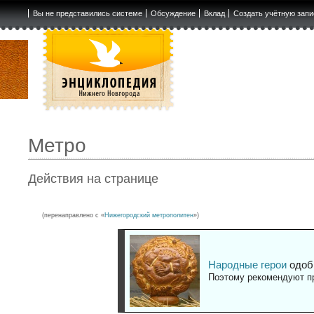
Вы не представились системе
Обсуждение
Вклад
Создать учётную запи
Метро
Действия на странице
(перенаправлено с «
Нижегородский метрополитен
»)
Народные герои
одоб
Поэтому рекомендуют пр