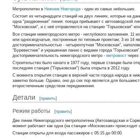
Метрополитен в
Нижнем Новгороде
- один из самых небольших.
Состоит из четырнадцати станций на двух линиях, которые на да
одна "раздвоенная" линия: поезда прибывают с автозаводской ли
"Московская", и с неё отправляются на станцию "Горьковская" или
Все станции нижегородского метро - неглубокого заложения. 11 из
или односводчатые, построенные по типовым проектам; 3 из 14 я
достопримечательностью - четырехпутная "Московская", наполов
"Буревестник" и украшенная панно с видами города "Горьковская
достопримечательность нижегородского метро -
метромост
через
Строительство было начато в 1977 году, первые станции были отк
последняя станция ("Горьковская") была открыта в 2012 году.
С момента открытия станции в верхней части города народа в ни
заметно больше. Однако, оно до сих пор является для большинс
второстепенным средством передвижения.
Детали
[
править
]
Режим работы
[
править
]
Две линии Нижегородского метрополитена (Автозаводская и Сорм
момент работают как одна (на станции «Московская» происходит 
Станции открыты для входа пассажиров с 05:15 до 00:00.