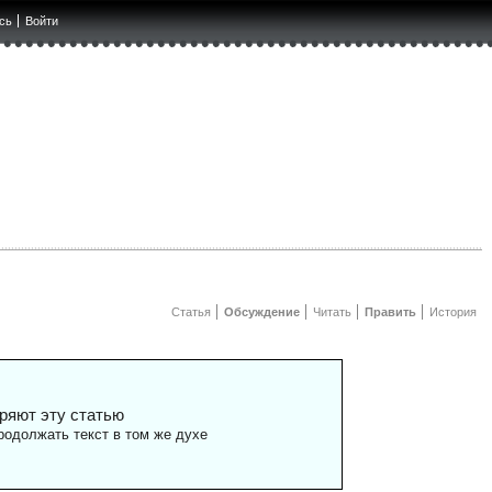
сь
Войти
Статья
Обсуждение
Читать
Править
История
ряют эту статью
одолжать текст в том же духе