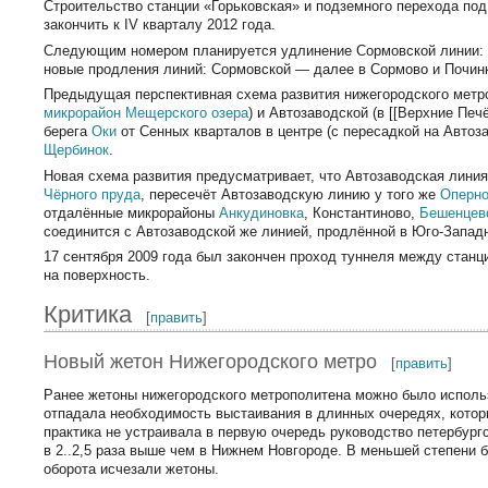
Строительство станции «Горьковская» и подземного перехода по
закончить к IV кварталу 2012 года.
Следующим номером планируется удлинение Сормовской линии: н
новые продления линий: Сормовской — далее в Сормово и Починк
Предыдущая перспективная схема развития нижегородского метр
микрорайон Мещерского озера
) и Автозаводской (в [[Верхние Пе
берега
Оки
от Сенных кварталов в центре (с пересадкой на Авто
Щербинок
.
Новая схема развития предусматривает, что Автозаводская лини
Чёрного пруда
, пересечёт Автозаводскую линию у того же
Оперно
отдалённые микрорайоны
Анкудиновка
, Константиново,
Бешенцев
соединится с Автозаводской же линией, продлённой в Юго-Запад
17 сентября 2009 года был закончен проход туннеля между стан
на поверхность.
Критика
[
править
]
Новый жетон Нижегородского метро
[
править
]
Ранее жетоны нижегородского метрополитена можно было использ
отпадала необходимость выстаивания в длинных очередях, котор
практика не устраивала в первую очередь руководство петербургс
в 2..2,5 раза выше чем в Нижнем Новгороде. В меньшей степени 
оборота исчезали жетоны.