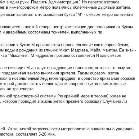
4-х в одни руки. Подпись Администрация." Но переток жетонов
ллег в нижегородском метро появились облегченные дырявые жетоны.
рически занимает стилизованная буква "М" - символ метрополитена в
вающиеся в пустой теперь центр композиции две половинки от буквы
м и аварийным состоянием тоннелей, выполненных по
ношении к букве М проявляется полное согласие как в европейских,
пом воды и рождения из глубин: Мхат, Мадхава, Майя, мантры. Ее знак -
 буква "Мыслите". М издревле противопоставляется N как символ
не низводит М до двух враждующие половинок, которые, к тому же,
ы придавливая вектор внимания зрителя. Таким образом, жетон
ихся в новоявленный Аид нижегородцев, в средство призвания образов
й которой должен стать волюнтаризм современных невнимательных
чих на транспорте.
ичной транспортной системы (по крайней мере в теории) более не
, которое проводил в жизнь жетон прежнего образца? Случайно ли
ей. Из-за низкой загруженности метрополитена значительно увеличен
потока, составляет 5-20 мин.