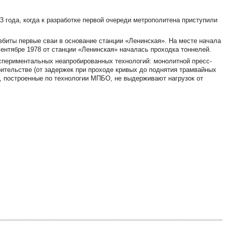
3 года, когда к разработке первой очереди метрополитена приступили
 вбиты первые сваи в основание станции «Ленинская». На месте начала
сентябре 1978 от станции «Ленинская» началась проходка тоннелей.
спериментальных неапробированных технологий: монолитной пресс-
оительстве (от задержек при проходе кривых до поднятия трамвайных
ли, построенные по технологии МПБО, не выдерживают нагрузок от