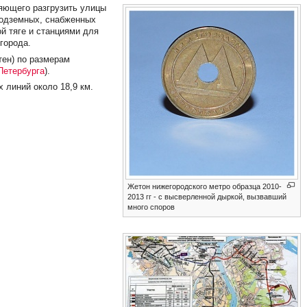
яющего разгрузить улицы
подземных, снабженных
й тяге и станциями для
города.
тен) по размерам
Петербурга
).
х линий около 18,9 км.
Жетон нижегородского метро образца 2010-
2013 гг - с высверленной дыркой, вызвавший
много споров