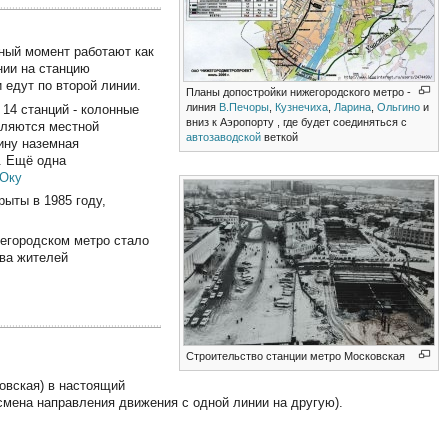
нный момент работают как
нии на станцию
 едут по второй линии.
Планы допостройки нижегородского метро -
линия
В.Печоры
,
Кузнечиха
,
Ларина
,
Ольгино
и
 14 станций - колонные
вниз к Аэропорту , где будет соединяться с
вляются местной
автозаводской
веткой
ину наземная
". Ещё одна
Оку
рыты в 1985 году,
жегородском метро стало
тва жителей
Строительство станции метро Московская
овская) в настоящий
смена направления движения с одной линии на другую).