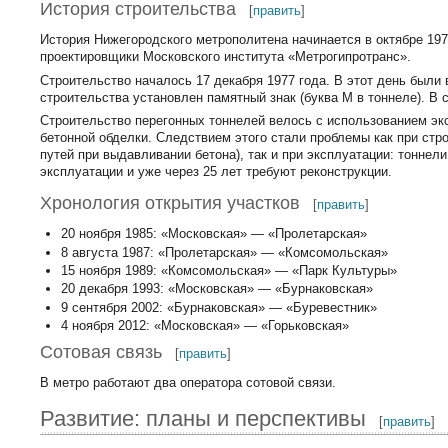
История строительства
[
править
]
История Нижегородского метрополитена начинается в октябре 197
проектировщики Московского института «Метрогипротранс».
Строительство началось 17 декабря 1977 года. В этот день были
строительства установлен памятный знак (буква М в тоннеле). В 
Строительство перегонных тоннелей велось с использованием эк
бетонной обделки. Следствием этого стали проблемы как при стр
путей при выдавливании бетона), так и при эксплуатации: тонне
эксплуатации и уже через 25 лет требуют реконструкции.
Хронология открытия участков
[
править
]
20 ноября 1985: «Московская» — «Пролетарская»
8 августа 1987: «Пролетарская» — «Комсомольская»
15 ноября 1989: «Комсомольская» — «Парк Культуры»
20 декабря 1993: «Московская» — «Бурнаковская»
9 сентября 2002: «Бурнаковская» — «Буревестник»
4 ноября 2012: «Московская» — «Горьковская»
Сотовая связь
[
править
]
В метро работают два оператора сотовой связи.
Развитие: планы и перспективы
[
править
]