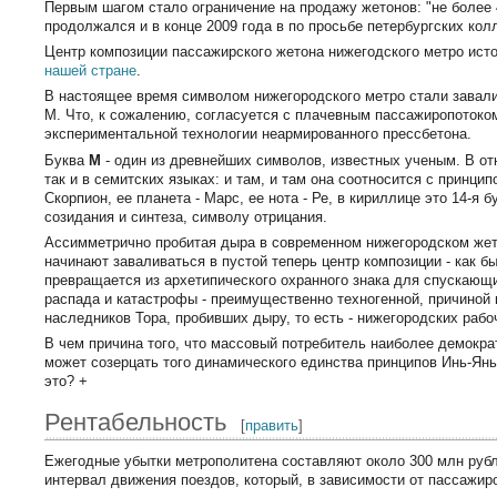
Первым шагом стало ограничение на продажу жетонов: "не более 
продолжался и в конце 2009 года в по просьбе петербургских ко
Центр композиции пассажирского жетона нижегодского метро исто
нашей стране
.
В настоящее время символом нижегородского метро стали завали
М. Что, к сожалению, согласуется с плачевным пассажиропотоко
экспериментальной технологии неармированного прессбетона.
Буква
М
- один из древнейших символов, известных ученым. В от
так и в семитских языках: и там, и там она соотносится с принци
Скорпион, ее планета - Марс, ее нота - Ре, в кириллице это 14-я
созидания и синтеза, символу отрицания.
Ассимметрично пробитая дыра в современном нижегородском жето
начинают заваливаться в пустой теперь центр композиции - как б
превращается из архетипического охранного знака для спускающ
распада и катастрофы - преимущественно техногенной, причино
наследников Тора, пробивших дыру, то есть - нижегородских рабо
В чем причина того, что массовый потребитель наиболее демократ
может созерцать того динамического единства принципов Инь-Янь
это? +
Рентабельность
[
править
]
Ежегодные убытки метрополитена составляют около 300 млн рубл
интервал движения поездов, который, в зависимости от пассажиро