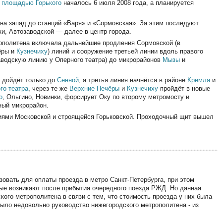
д
площадью Горького
началось 6 июля 2008 года, а планируется
а запад до станций «Варя» и «Сормовская». За этим последуют
и, Автозаводской — далее в центр города.
ополитена включала дальнейшие продления Сормовской (в
чёры и
Кузнечиху
) линий и сооружение третьей линии вдоль правого
заводскую линию у Оперного театра) до микрорайонов
Мызы
и
я дойдёт только до
Сенной
, а третья линия начнётся в районе
Кремля
и
го театра
, через те же
Верхние Печёры
и
Кузнечиху
пройдёт в новые
о
, Ольгино, Новинки, форсирует Оку по второму метромосту и
ный микрорайон.
циями Московской и строящейся Горьковской. Проходочный щит вышел
овать для оплаты проезда в метро Санкт-Петербурга, при этом
ые возникают после прибытия очередного поезда РЖД. Но данная
кого метрополитена в связи с тем, что стоимость проезда у них была
было недовольно руководство нижегородского метрополитена - из