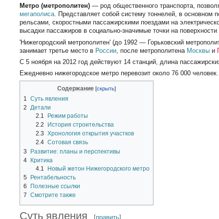
Метро (метрополитен)
— род общественного транспорта, позвол
мегаполиса
. Представляет собой систему тоннелей, в основном 
рельсами, скоростными пассажирскими поездами на электрическо
высадки пассажиров в социально-значимые точки на поверхности 
'Нижегородский метрополитен' (до 1992 — Горьковский метрополи
занимает третье место в
России
, после метрополитена
Москвы
и
С 5 ноября на 2012 год действуют 14 станций, длина пассажирски
Ежедневно нижегородское метро перевозит около 76 000 человек.
Содержание
1
Суть явления
2
Детали
2.1
Режим работы
2.2
История строительства
2.3
Хронология открытия участков
2.4
Сотовая связь
3
Развитие: планы и перспективы
4
Критика
4.1
Новый жетон Нижегородского метро
5
Рентабельность
6
Полезные ссылки
7
Смотрите также
Суть явления
[
править
]