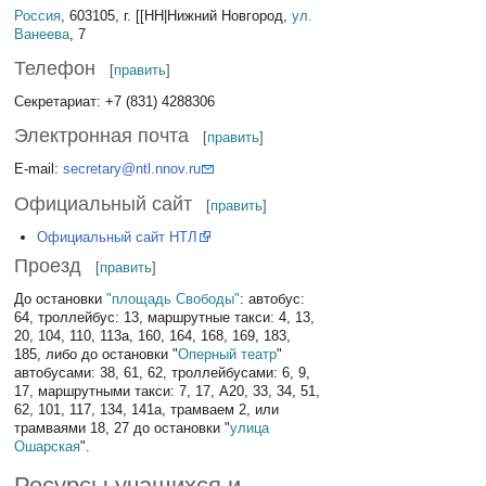
Россия
, 603105, г. [[НН|Нижний Новгород,
ул.
Ванеева
, 7
Телефон
[
править
]
Секретариат: +7 (831) 4288306
Электронная почта
[
править
]
E-mail:
secretary@ntl.nnov.ru
Официальный сайт
[
править
]
Официальный сайт НТЛ
Проезд
[
править
]
До остановки
"площадь Свободы"
: автобус:
64, троллейбус: 13, маршрутные такси: 4, 13,
20, 104, 110, 113а, 160, 164, 168, 169, 183,
185, либо до остановки "
Оперный театр
"
автобусами: 38, 61, 62, троллейбусами: 6, 9,
17, маршрутными такси: 7, 17, А20, 33, 34, 51,
62, 101, 117, 134, 141а, трамваем 2, или
трамваями 18, 27 до остановки "
улица
Ошарская
".
Ресурсы учащихся и