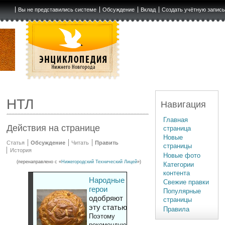
Вы не представились системе
Обсуждение
Вклад
Создать учётную запис
НТЛ
Навигация
Главная
Действия на странице
страница
Новые
Статья
Обсуждение
Читать
Править
страницы
История
Новые фото
(перенаправлено с «
Нижегородский Технический Лицей
»)
Категории
контента
Народные
Свежие правки
герои
Популярные
одобряют
страницы
эту статью
Правила
Поэтому
рекомендуют