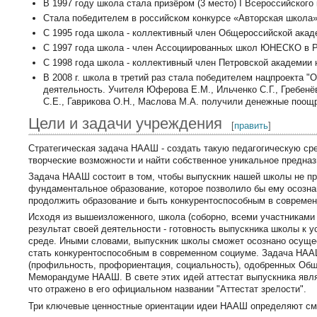
В 1997 году школа стала призёром (3 место) I Всероссийского
Стала победителем в российском конкурсе «Авторская школа» 
С 1995 года школа - коллективный член Общероссийской акаде
С 1997 года школа - член Ассоциированных школ ЮНЕСКО в Р
С 1998 года школа - коллективный член Петровской академии на
В 2008 г. школа в третий раз стала победителем нацпроекта 
деятельность. Учителя Юферова Е.М., Ильченко С.Г., Гребенёв
С.Е., Гаврикова О.Н., Маслова М.А. получили денежные поощ
Цели и задачи учреждения
[
править
]
Стратегическая задача НААШ - создать такую педагогическую сре
творческие возможности и найти собственное уникальное предназ
Задача НААШ состоит в том, чтобы выпускник нашей школы не про
фундаментальное образование, которое позволило бы ему осозн
продолжить образование и быть конкурентоспособным в совреме
Исходя из вышеизложенного, школа (соборно, всеми участниками
результат своей деятельности - готовность выпускника школы к 
среде. Иными словами, выпускник школы сможет осознано осуще
стать конкурентоспособным в современном социуме. Задача НАА
(профильность, профориентация, социальность), одобренных Общ
Меморандуме НААШ. В свете этих идей аттестат выпускника явля
что отражено в его официальном названии "Аттестат зрелости".
Три ключевые ценностные ориентации идеи НААШ определяют см