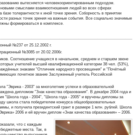
бразованию вытесняется человекоориентированным подходом.
т новыми смыслами взаимоотношения людей во всех сферах
 базе толерантности к иной точке зрения. Соборность в принятии
ости разных точек зрения на важные события. Все социально значимые
олжны формироваться в комплексе.
онный №237 от 25.12.2002 г.
трационный №3085 от 20.02.2006г.
ников. Соотношение учащихся в начальном, среднем и старшем звене
 которых учителей высшей квалификационной категории 38 чел. (53%),
награждённых знаками "Отличник народного просвещения" и "Почётный
 имеющих почетное звание Заслуженный учитель Российской
ла "Эврика - 2003" за многолетние успехи в образовательной
аждена дипломом "Знак качества образования". В декабре 2004 года и
 "Школа года - 2004", "Школа года - 2005" и вручены дипломы за
году школа стала победителем конкурса общеобразовательных
мы, и получила президентский грант в размере 1 млн. рублей. Школа
Эврика» 2006 и ей вручен диплом «Знак качества образования» – 2006.
оказали, что с каждым
 бюджетные места. Так, в
 Большинство выпускников