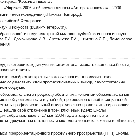
 конкурса "Красивая школа".
- «Эврика» 2006 и ей вручен диплом «Авторская школа» – 2006.
мии человековедения (г.Нижний Новгород).
оссийской Федерации.
ук и искусств (г.Санкт-Петербург).
"Образование" и получила третий миллион рублей за инновационную
а Г.И., Доможирова И.В., Артемьева Т.А., Никитина С.Е., Ломоносова
рения.
ду, в которой каждый ученик сможет реализовать свои способности,
начение в жизни.
сто приобрел конкретные готовые знания, а получил такое
анно осуществить свой профессиональный выбор, самостоятельно
нном социуме.
 образовательного процесса) обозначила конечный образовательный
успешной деятельности в учебной, профессиональной и социальной
ствить профессиональный выбор, успешно продолжить образование,
Ш нашла своё отражение в трёх ключевых идеях школы
им собранием школы 17 мая 2004 года и закрепленных в
ется документом о готовности молодого человека к жизни в обществе,
ысл профориентационного профильного пространства (ППП) школы.