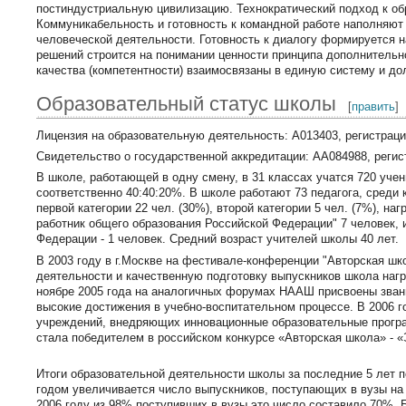
постиндустриальную цивилизацию. Технократический подход к о
Коммуникабельность и готовность к командной работе наполняю
человеческой деятельности. Готовность к диалогу формируется на
решений строится на понимании ценности принципа дополнительн
качества (компетентности) взаимосвязаны в единую систему и д
Образовательный статус школы
[
править
]
Лицензия на образовательную деятельность: А013403, регистраци
Свидетельство о государственной аккредитации: АА084988, регис
В школе, работающей в одну смену, в 31 классах учатся 720 уче
соответственно 40:40:20%. В школе работают 73 педагога, среди
первой категории 22 чел. (30%), второй категории 5 чел. (7%), 
работник общего образования Российской Федерации" 7 человек,
Федерации - 1 человек. Средний возраст учителей школы 40 лет.
В 2003 году в г.Москве на фестивале-конференции "Авторская шко
деятельности и качественную подготовку выпускников школа нагр
ноябре 2005 года на аналогичных форумах НААШ присвоены звания
высокие достижения в учебно-воспитательном процессе. В 2006 
учреждений, внедряющих инновационные образовательные програм
стала победителем в российском конкурсе «Авторская школа» - «
Итоги образовательной деятельности школы за последние 5 лет п
годом увеличивается число выпускников, поступающих в вузы на
2006 году из 98% поступивших в вузы это число составило 70%.