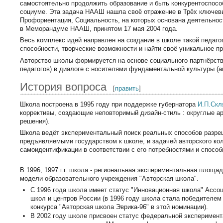
самостоятельно продолжить образование и быть конкурентоспос
социуме. Эта задача НААШ нашла своё отражение в Трёх ключев
Профориентация, Социальность, на которых основана деятельнос
в Меморандуме НААШ, принятом 17 мая 2004 года.
Весь комплекс идей направлен на создание в школе такой педаго
способности, творческие возможности и найти своё уникальное п
Авторство школы формируется на основе социального партнёрства
педагогов) в диалоге с носителями фундаментальной культуры (а
История вопроса
[
править
]
Школа построена в 1995 году при поддержке губернатора
И.П.Скл
коррективы, создающие неповторимый дизайн-стиль : округлые ар
решения).
Школа ведёт экспериментальный поиск реальных способов разре
предъявляемыми государством к школе, и задачей авторского ко
самоидентификации в соответствии с его потребностями и способ
В 1996, 1997 г.г. школа - региональная экспериментальная площа
модели образовательного учреждения "Авторская школа".
С 1996 года школа имеет статус "Инновационная школа" Ассо
школ и центров России (в 1996 году школа стала победителем
конкурса "Авторская школа Эврика-96" в этой номинации).
В 2002 году школе присвоен статус федеральной эксперимен