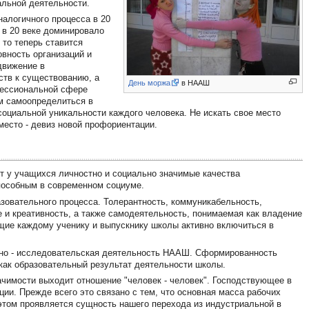
льной деятельности.
налогичного процесса в 20
 в 20 веке доминировало
 то теперь ставится
овность организаций и
движение в
ств к существованию, а
День моржа
в НААШ
фессиональной сфере
м самоопределиться в
оциальной уникальности каждого человека. Не искать свое место
место - девиз новой профориентации.
т у учащихся личностно и социально значимые качества
способным в современном социуме.
зовательного процесса. Толерантность, коммуникабельность,
е и креативность, а также самодеятельность, понимаемая как владение
ющие каждому ученику и выпускнику школы активно включиться в
ктно - исследовательская деятельность НААШ. Сформированность
как образовательный результат деятельности школы.
ачимости выходит отношение "человек - человек". Господствующее в
ции. Прежде всего это связано с тем, что основная масса рабочих
этом проявляется сущность нашего перехода из индустриальной в