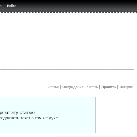
сь
Войти
Статья
Обсуждение
Читать
Править
История
ряют эту статью
одолжать текст в том же духе