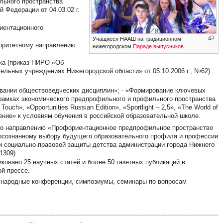
льного пространства
 Федерации от 04.03.02 г.
иентационного
Учащиеся НААШ на традиционном
иоритетному направлению
нижегородском
Параде выпусников
ка (приказ НИРО «Об
ельных учреждениях Нижегородской области» от 05.10.2006 г., №62)
авании обществоведческих дисциплин»; - «Формирование ключевых
рамках экономического предпрофильного и профильного пространства
ouch», «Opportunities Russian Edition», «Sportlight – 2,5», «The World of
щение» к условиям обучения в российской образовательной школе.
 по направлению «Профориентационное предпрофильное пространство
осознанному выбору будущего образовательного профиля и профессии
 и социально-правовой защиты детства администрации города Нижнего
1309).
ковано 25 научных статей и более 50 газетных публикаций в
ой прессе.
ународные конференции, симпозиумы, семинары по вопросам