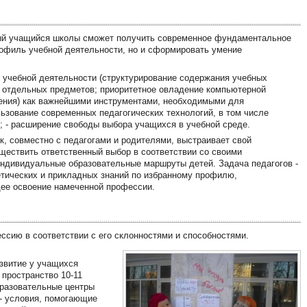
дый учащийся школы сможет получить современное фундаментальное
офиль учебной деятельности, но и сформировать умение
 учебной деятельности (структурирование содержания учебных
е отдельных предметов; приоритетное овладение компьютерной
ения) как важнейшими инструментами, необходимыми для
льзование современных педагогических технологий, в том числе
; - расширение свободы выбора учащихся в учебной среде.
, совместно с педагогами и родителями, выстраивает свой
ществить ответственный выбор в соответствии со своими
индивидуальные образовательные маршруты детей. Задача педагогов -
тических и прикладных знаний по избранному профилю,
ее освоение намеченной профессии.
сию в соответствии с его склонностями и способностями.
азвитие у учащихся
пространство 10-11
бразовательные центры
- условия, помогающие