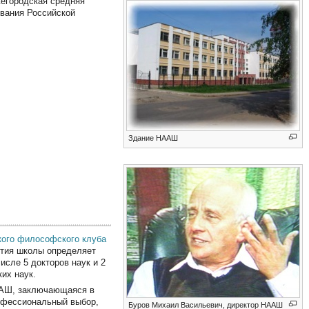
жегородская средняя
вания Российской
Здание НААШ
кого философского клуба
ития школы определяет
исле 5 докторов наук и 2
их наук.
ААШ, заключающаяся в
рофессиональный выбор,
Буров Михаил Васильевич, директор НААШ