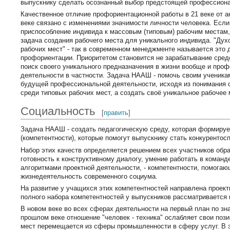
выпускнику сделать осознанный выбор предстоящей профессиона
Качественное отличие профориентационной работы в 21 веке от а
веке связано с изменениями значимости личности человека. Если
приспособление индивида к массовым (типовым) рабочим местам,
задача создания рабочего места для уникального индивида. "Дух
рабочих мест" - так в современном менеджменте называется это 
профориентации. Приоритетом становится не зарабатывание сред
поиск своего уникального предназначения в жизни вообще и про
деятельности в частности. Задача НААШ - помочь своим ученика
будущей профессиональной деятельности, исходя из понимания с
среди типовых рабочих мест, а создать своё уникальное рабочее 
Социальность
[
править
]
Задача НААШ - создать педагогическую среду, которая формируе
(компетентности), которые помогут выпускнику стать конкуренто
Набор этих качеств определяется решением всех участников обра
готовность к конструктивному диалогу, умение работать в команд
алгоритмами проектной деятельности, - компетентности, помога
жизнедеятельность современного социума.
На развитие у учащихся этих компетентностей направлена прое
полного набора компетентностей у выпускников рассматривается 
В новом веке во всех сферах деятельности на первый план по зн
прошлом веке отношение "человек - техника" ослабляет свои пози
мест перемещается из сферы промышленности в сферу услуг. В 