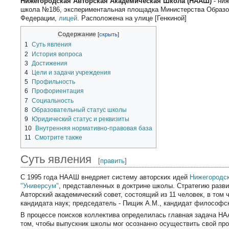
Нижегородская Авторская Академическая Школа (НААШ)
- ни
школа №186, экспериментальная площадка Министерства Образо
Федерации,
лицей
. Расположена на улице [Генкиной]
Содержание
1
Суть явления
2
История вопроса
3
Достижения
4
Цели и задачи учреждения
5
Профильность
6
Профориентация
7
Социальность
8
Образовательный статус школы
9
Юридический статус и реквизиты
10
Внутренняя нормативно-правовая база
11
Смотрите также
Суть явления
[
править
]
С 1995 года НААШ внедряет систему авторских идей
Нижегородс
"Универсум"
, представленных в доктрине школы. Стратегию разв
Авторский академический совет, состоящий из 11 человек, в том ч
кандидата наук; председатель - Пищик А.М., кандидат философск
В процессе поисков коллектива определилась главная задача Н
том, чтобы выпускник школы мог осознанно осуществить свой п