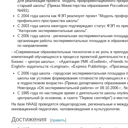
для реализации проекта "Модель профориентационного профи
старшей школы" (Приказ Министерства образования Российской
№691).
С 2004 года школа как ФЭП реализует проект "Модель профор
профильного пространства школы"
C 2003 года школа ежегодно подтверждает статус ФЭП по пр
"Авторские экспериментальные школы".
С 2006 года школа - региональная экспериментальная площад
организации работы экспериментальных площадок в образоват
по направлениям:
- «Современные образовательные технологии и их роль в препод
компетенций обучающихся в процессе проектной деятельности в 
Бизнес – центра школы»; - «Адаптация УМК «Exellent», «Friends In T
English» издательств «Longman», «Express Publishing», «Просве
С 2006 года школа - городская экспериментальная площадка
школы как условие формирования готовности обучающихся к 
в подростковом возрасте» (Приказ департамента образования
Новгорода «Об экспериментальной работе» от 09.10.2006 г., №
С 1995 года по настоящее время о деятельности школы опубли
центральной (в основном, в газете "Первое сентября") и местн
На базе НААШ проводятся общегородские, региональные и межд
инновационной педагогики, человековедения и культурологии.
Достижения
[
править
]