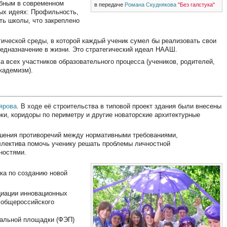
обным в современном
в передаче
Романа Скуднякова
"Без галстука"
ых идеях: Профильность,
ть школы, что закреплено
гической среды, в которой каждый ученик сумел бы реализовать свои
редназначение в жизни. Это стратегический идеал НААШ.
 всех участников образовательного процесса (учеников, родителей,
кадемизм).
ярова
. В ходе её строительства в типовой проект здания были внесены
ки, коридоры по периметру и другие новаторские архитектурные
шения противоречий между нормативными требованиями,
ллектива помочь ученику решать проблемы личностной
ностями.
дка по созданию новой
циации инновационных
 общероссийского
тальной площадки (ФЭП)