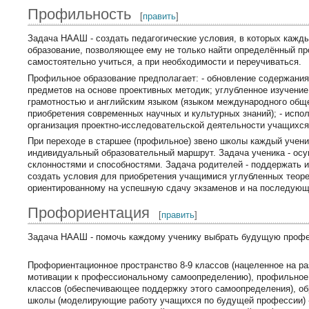
Профильность
[
править
]
Задача НААШ - создать педагогические условия, в которых каж
образование, позволяющее ему не только найти определённый пр
самостоятельно учиться, а при необходимости и переучиваться.
Профильное образование предполагает: - обновление содержания
предметов на основе проективных методик; углубленное изучени
грамотностью и английским языком (языком международного общ
приобретения современных научных и культурных знаний); - испо
организация проектно-исследовательской деятельности учащихся
При переходе в старшее (профильное) звено школы каждый ученик
индивидуальный образовательный маршрут. Задача ученика - осу
склонностями и способностями. Задача родителей - поддержать 
создать условия для приобретения учащимися углубленных теоре
ориентированному на успешную сдачу экзаменов и на последующ
Профориентация
[
править
]
Задача НААШ - помочь каждому ученику выбрать будущую профес
Профориентационное пространство 8-9 классов (нацеленное на р
мотивации к профессиональному самоопределению), профильное 
классов (обеспечивающее поддержку этого самоопределения), о
школы (моделирующие работу учащихся по будущей профессии) 