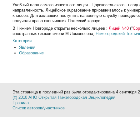
Учебный план самого известного лицея - Царскосельского - неод
направленность. Лицейское образование приравнивалось к универ
классов. Для желавших поступить на военную службу проводилос
получали права окончивших Пажеский корпус.
В Нижнем Новгороде открыты несколько лицеев :
Лицей N40
("
Сор
иностранных языков имени М.Ломоносова,
Нижегородский Техниче
Категории
:
Явления
Образование
Эта страница в последний раз была отредактирована 4 сентября 20
(¢) 2010 АНО Открытая Нижегородская Энциклопедия
Правила
Список авторов/участников