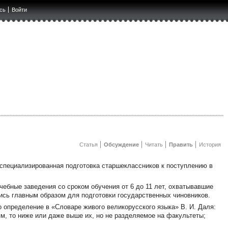
сь
Войти
Статья
Обсуждение
Читать
Править
История
 специализированная подготовка старшеклассников к поступлению в
ебные заведения со сроком обучения от 6 до 11 лет, охватывавшие
сь главным образом для подготовки государственных чиновников.
 определение в «Словаре живого великорусского языка» В. И. Даля:
м, то ниже или даже выше их, но не разделяемое на факультеты;