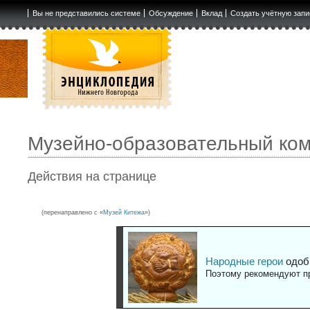
Вы не представились системе
Обсуждение
Вклад
Создать учётную запи
Музейно-образовательный ком
Действия на странице
(перенаправлено с «
Музей Китежа
»)
Народные герои
одоб
Поэтому рекомендуют пр