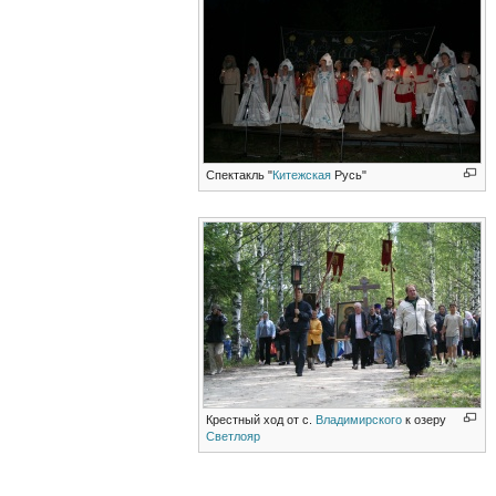
Спектакль "
Китежская
Русь"
Крестный ход от с.
Владимирского
к озеру
Светлояр