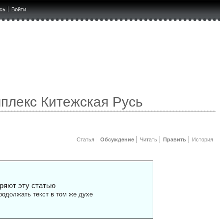
сь
Войти
плекс Китежская Русь
Статья
Обсуждение
Читать
Править
История
ряют эту статью
одолжать текст в том же духе