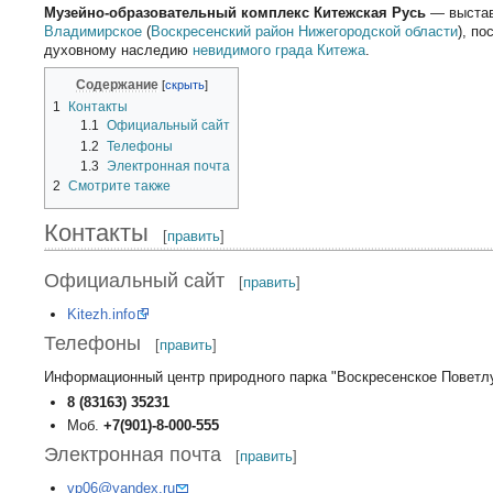
Музейно-образовательный комплекс Китежская Русь
— выстав
Владимирское
(
Воскресенский район
Нижегородской области
), п
духовному наследию
невидимого града Китежа
.
Содержание
1
Контакты
1.1
Официальный сайт
1.2
Телефоны
1.3
Электронная почта
2
Смотрите также
Контакты
[
править
]
Официальный сайт
[
править
]
Kitezh.info
Телефоны
[
править
]
Информационный центр природного парка "Воскресенское Поветл
8 (83163) 35231
Моб.
+7(901)-8-000-555
Электронная почта
[
править
]
vp06@yandex.ru