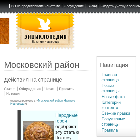
Вы не представились системе
Обсуждение
Вклад
Создать учётную запис
Московский район
Навигация
Главная
Действия на странице
страница
Новые
Статья
Обсуждение
Читать
Править
страницы
История
Новые фото
(перенаправлено с «
Московский район Нижнего
Категории
Новгорода
»)
контента
Свежие правки
Народные
Популярные
герои
страницы
одобряют
Правила
эту статью
Поэтому