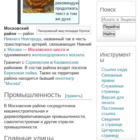
рекомендуют
продолжать
Поиск
текст в том
же духе
Московский
Панорамный вид площади Героев
район
— район
Нижнего Новгорода
, названный так в честь
транспортных артерий, связывающих Нижний
с
Москва
—
Московского шоссе
и
Инструмент
одноименного
железнодорожного вокзала
.
ы
Граничит с
Сормовским
и
Канавинским
районами. В состав района входит поселок
Ссылки сюда
Березовая пойма
. Также на территории
Связанные
района находится бывший
кинотеатр
правки
"Москва"
.
Служебные
страницы
Промышленность
[
править
]
Версия для
печати
В Московском районе сосредоточена
Постоянная
машиностроительная и
ссылка
деревообрабатывающая промышленности,
Сведения
самолетостроение и другие отрасли
о странице
промышленности.
Цитировать
страницу
Главные улицы