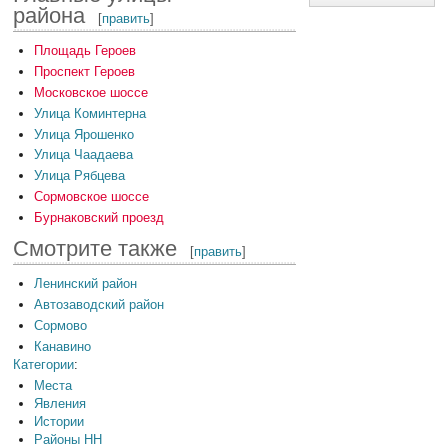
района
[
править
]
Площадь Героев
Проспект Героев
Московское шоссе
Улица Коминтерна
Улица Ярошенко
Улица Чаадаева
Улица Рябцева
Сормовское шоссе
Бурнаковский проезд
Смотрите также
[
править
]
Ленинский район
Автозаводский район
Сормово
Канавино
Категории
:
Места
Явления
Истории
Районы НН