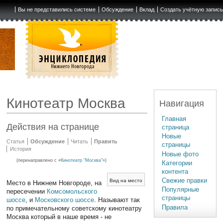
Вы не представились системе
Обсуждение
Вклад
Создать учётную запис
Кинотеатр Москва
Навигация
Главная
Действия на странице
страница
Новые
Статья
Обсуждение
Читать
Править
страницы
История
Новые фото
(перенаправлено с «
Кинотеатр "Москва"
»)
Категории
контента
Свежие правки
Вид на место
Место в Нижнем Новгороде, на
Популярные
пересечении
Комсомольского
страницы
шоссе
, и
Московского шоссе
. Называют так
Правила
по примечательному советскому кинотеатру
Москва который в наше время - не