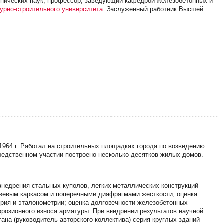
ехнических наук, профессор, заведующий кафедрой железобетонных и
урно-строительного университета
. Заслуженный работник Высшей
 1964 г. Работал на строительных площадках города по возведению
редственном участии построено несколько десятков жилых домов.
внедрения стальных куполов, легких металлических конструкций
зевым каркасом и поперечными диафрагмами жесткости; оценка
ерия и эталонометрии; оценка долговечности железобетонных
ррозионного износа арматуры. При внедрении результатов научной
ана (руководитель авторского коллектива) серия круглых зданий