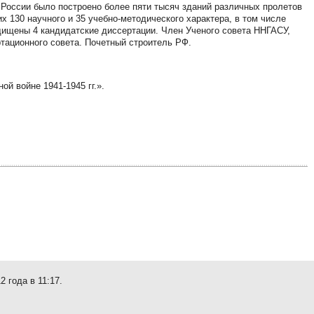
 России было построено более пяти тысяч зданий различных пролетов
них 130 научного и 35 учебно-методического характера, в том числе
щищены 4 кандидатские диссертации. Член Ученого совета ННГАСУ,
тационного совета. Почетный строитель РФ.
й войне 1941-1945 гг.».
 года в 11:17.