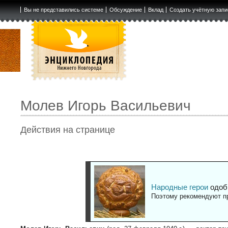
Вы не представились системе
Обсуждение
Вклад
Создать учётную запи
Молев Игорь Васильевич
Действия на странице
Народные герои
одоб
Поэтому рекомендуют пр