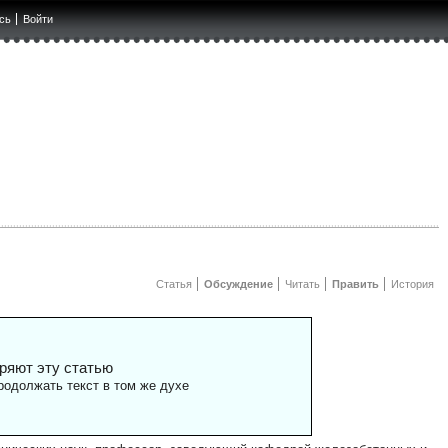
сь
Войти
Статья
Обсуждение
Читать
Править
История
ряют эту статью
одолжать текст в том же духе