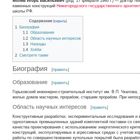
Молев Игорь Васильевич
(род. 27 февраля 1940 г.) — доктор т
каменных конструкций
Нижегородского государственного архитект
школы РФ.
Содержание
1
Биография
1.1
Образование
1.2
Область научных интересов
1.3
Награды
1.4
Хобби
2
Смотрите также
Биография
[
править
]
Образование
[
править
]
Горьковский инженерно-строительный институт им. В.П. Чкалова,
жилых домов мастером, прорабом, старшим прорабом. При непос
Область научных интересов
[
править
]
Конструктивные разработки, экспериментальные исследования и 
одноэтажных промышленных зданий комплектной поставки со свя
качества проектирования с использованием энергетического крит
конструкций, эксплуатируемых в агрессивных средах с учетом ко
работы по совершенствованию купольных покрытий была разработ