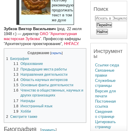
Поэтому
рекомендуют
Поиск
продолжать
текст в том
же духе
Зубков Виктор Васильевич
(род. 22 июля
1948 г.) — директор
ОАО “Архитектурная
мастерская Зубкова”
. Профессор кафедры
“Архитектурное проектирование”,
ННГАСУ
.
Инструмент
Содержание
ы
1
Биография
1.1
Образование
Ссылки сюда
1.2
Предыдущие места работы
Связанные
1.3
Направления деятельности
правки
1.4
Область научных интересов
Служебные
1.5
Основные факты деятельности
страницы
1.6
Членство в общественных, научных и
Версия для
других организациях
печати
1.7
Награды
Постоянная
1.8
Иностранный язык
ссылка
1.9
Хобби
Сведения
о странице
2
Смотрите также
Цитировать
страницу
Биография
[
править
]