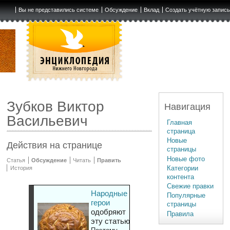
Вы не представились системе
Обсуждение
Вклад
Создать учётную запис
Зубков Виктор
Навигация
Васильевич
Главная
страница
Новые
Действия на странице
страницы
Новые фото
Статья
Обсуждение
Читать
Править
Категории
История
контента
Свежие правки
Народные
Популярные
герои
страницы
одобряют
Правила
эту статью