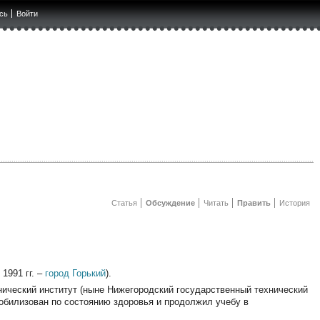
сь
Войти
Статья
Обсуждение
Читать
Править
История
1991 гг. –
город Горький
).
нический институт (ныне Нижегородский государственный технический
емобилизован по состоянию здоровья и продолжил учебу в