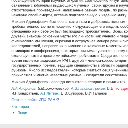
посвященные истории научных открытий, соотношению интуитивног
связанные с юбилеями выдающихся ученых, своих друзей и науч
стихотворные произведения, написанные разным людям, по разны
накануне своей смерти, оставив подготовленную к изданию книгу
Михаил Адольфович был очень тактичным и доброжелательным че
требовательностью по отношению к окружающим его людям, особе
отношению же к себе он был беспощадно требователен.. Всем, ком
друзей), знакомы основные черты его личности как ученого и пед
физического мышления, образная и остроумная манера речи и пи
исследователей, направив их внимание на ключевые моменты ис
семинарах и конференциях, в которых принимал участие; к нему
околонаучными и просто житейскими проблемами. Среди его непос
время является академиком РАН, другой – членом-корреспондент
государственных премий, ведущие специалисты в области радиоф
рубежом. Число исследователей, которые считают себя ученикам
причисляют и многие известные ученые, - создатели собственных
Михаил Адольфович навсегда останется в сердцах и памяти тех, 
А.А.Андронов
, Б.М.Болотовский,
А.В.Гапонов-Грехов
,
В.Б.Гильде
И.Г.Кондратьев,
А.Г.Литвак
, Е.В.Суворов, В.И.Таланов
Статья с сайта ИПФ РАН
Категория
:
Люди