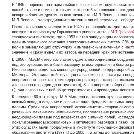
В 1945 г. перешел на открывшийся в Горьковском госуниверситет
нашей стране и в мире, открытие которого было связано с рожден
вскоре и близким другом на всю жизнь стал М.Л.Левин – талантл
М.Л.Левина – электродинамика антенн и линий передачи – опреде
После окончания университета в 1949 г. он проработал два года ин
поступил в аспирантуру Горьковского университета к
М.Т.Грехово
техническом институте, где в 1953 г. стал заведующим лаборато
идеи импедансного описания электродинамических систем СВЧ ди
волн в замедляющих структурах и импедансным антеннам с част
значение и сразу вывели их автора на передний край отечественн
В 1956 г. М.А.Миллер возглавил отдел электродинамики созданног
под его руководством были развернуты исследования в быстро р
Именно здесь родилась концепция усредненной пондероморной си
Миллера . Эта сила, действующая на заряженные частицы в нео
современных проектах термоядерных реакторов, лазерно-плазмен
диапазонов (от радио до оптического), была впервые найдена в 
г.); ряд связанных с ней общетеоретических и прикладных аспек
К середине 60-х гг. вокруг М.А.Миллера сложилась крупная науч
важный вклад в создание и развитие ряда фундаментальных нап
плазмы. Среди этих направлений можно отметить теорию самофок
различных механизмах нелинейности, исследование резонансног
неоднородной плазме под воздействием сильных полей, исследов
локализованных микроволновых и оптических разрядов в газах, р
этих областях были продолжены в Институте прикладной физики
образования института (1977 г.) до 1988 г., а затем до последнег