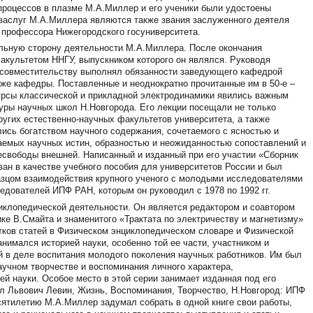
 процессов в плазме М.А.Миллер и его ученики были удостоены
заслуг М.А.Миллера являются также звания заслуженного деятеля
 профессора Нижегородского госуниверситета.
ельную сторону деятельности М.А.Миллера. После окончания
акультетом ННГУ, выпускником которого он являлся. Руководя
о совместительству выполнял обязанности заведующего кафедрой
же кафедры. Поставленные и неоднократно прочитанные им в 50-е –
урсы классической и прикладной электродинамики явились важным
уры научных школ Н.Новгорода. Его лекции посещали не только
ругих естественно-научных факультетов университета, а также
ись богатством научного содержания, сочетаемого с ясностью и
аемых научных истин, образностью и неожиданностью сопоставлений и
свободы внешней. Написанный и изданный при его участии «Сборник
ван в качестве учебного пособия для университетов России и был
азцом взаимодействия крупного ученого с молодыми исследователями
едователей ИПФ РАН, которым он руководил с 1978 по 1992 гг.
иклопедической деятельности. Он является редактором и соавтором
ике В.Смайта и знаменитого «Трактата по электричеству и магнетизму»
тков статей в Физическом энциклопедическом словаре и Физической
имался историей науки, особенно той ее части, участником и
й в деле воспитания молодого поколения научных работников. Им был
аучном творчестве и воспоминания личного характера,
й науки. Особое место в этой серии занимает изданная под его
ил Львович Левин, Жизнь, Воспоминания, Творчество, Н.Новгород: ИПФ
сятилетию М.А.Миллер задумал собрать в одной книге свои работы,