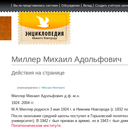
Вы не представились системе
Обсуждение
Вклад
Создать учётную запи
Миллер Михаил Адольфович
Действия на странице
(перенаправлено с «
Михаил Миллер
»)
Миллер Михаил Адольфович д.ф.-м.н.
1924 -2004 гг.
М.А.Миллер родился 3 мая 1924 г. в Нижнем Новгороде (с 1932 по 
После окончания средней школы поступил в Горьковский политех
университет). В 1942 г. был призван в армию, но в 1943 г. был д
Политехническом институте
.