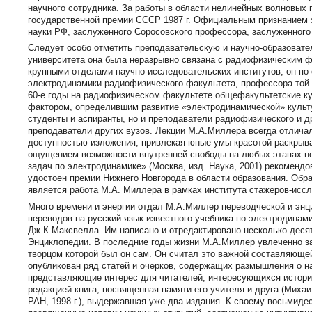
научного сотрудника. За работы в области нелинейных волновых
государственной премии СССР 1987 г. Официальным признанием 
науки РФ, заслуженного Соросовского профессора, заслуженного
Следует особо отметить преподавательскую и научно-образоват
университета она была неразрывно связана с радиофизическим ф
крупными отделами научно-исследовательских институтов, он п
электродинамики радиофизического факультета, профессора той 
60-е годы на радиофизическом факультете общефакультетские к
фактором, определившим развитие «электродинамической» культ
студенты и аспиранты, но и преподаватели радиофизического и д
преподаватели других вузов. Лекции М.А.Миллера всегда отличал
доступностью изложения, привлекая юные умы красотой раскрыв
ощущением возможности внутренней свободы на любых этапах не
задач по электродинамике» (Москва, изд. Наука, 2001) рекомендо
удостоен премии Нижнего Новгорода в области образования. Обр
является работа М.А. Миллера в рамках института стажеров-иссл
Много времени и энергии отдал М.А.Миллер переводческой и энц
переводов на русский язык известного учебника по электродинам
Дж.К.Максвелла. Им написано и отредактировано несколько деся
Энциклопедии. В последние годы жизни М.А.Миллер увлеченно зан
творцом которой был он сам. Он считал это важной составляюще
опубликован ряд статей и очерков, содержащих размышления о н
представляющие интерес для читателей, интересующихся историе
редакцией книга, посвященная памяти его учителя и друга (Миха
РАН, 1998 г.), выдержавшая уже два издания. К своему восьмиде