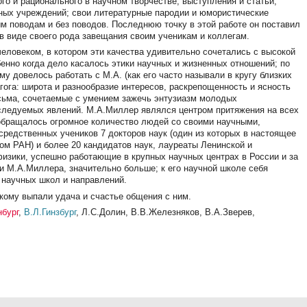
о и рационального в научном творчестве; выступления и статьи,
ных учреждений; свои литературные пародии и юмористические
м поводам и без поводов. Последнюю точку в этой работе он поставил
 в виде своего рода завещания своим ученикам и коллегам.
ловеком, в котором эти качества удивительно сочетались с высокой
нно когда дело касалось этики научных и жизненных отношений; по
у довелось работать с М.А. (как его часто называли в кругу близких
агога: широта и разнообразие интересов, раскрепощенность и ясность
сьма, сочетаемые с умением зажечь энтузиазм молодых
следуемых явлений. М.А.Миллер являлся центром притяжения на всех
 обращалось огромное количество людей со своими научными,
редственных учеников 7 докторов наук (один из которых в настоящее
ом РАН) и более 20 кандидатов наук, лауреаты Ленинской и
изики, успешно работающие в крупных научных центрах в России и за
и М.А.Миллера, значительно больше; к его научной школе себя
 научных школ и направлений.
кому выпали удача и счастье общения с ним.
нбург
,
В.Л.Гинзбург
, Л.С.Долин, В.В.Железняков, В.А.Зверев,