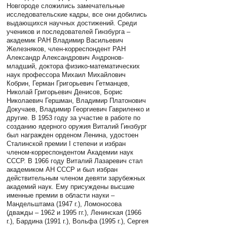
Новгороде сложились замечательные
исследовательские кадры, все они добились
выдающихся научных достижений. Среди
учеников и последователей Гинзбурга –
академик РАН Владимир Васильевич
Железняков, член-корреспондент РАН
Александр Александрович Андронов-
младший, доктора физико-математических
наук профессора Михаил Михайлович
Кобрин, Герман Григорьевич Гетманцев,
Николай Григорьевич Денисов, Борис
Николаевич Гершман, Владимир Платонович
Докучаев, Владимир Георгиевич Гавриленко и
другие. В 1953 году за участие в работе по
созданию ядерного оружия Виталий Гинзбург
был награжден орденом Ленина, удостоен
Сталинской премии I степени и избран
членом-корреспондентом Академии наук
СССР. В 1966 году Виталий Лазаревич стал
академиком АН СССР и был избран
действительным членом девяти зарубежных
академий наук. Ему присуждены высшие
именные премии в области науки –
Мандельштама (1947 г.), Ломоносова
(дважды – 1962 и 1995 гг.), Ленинская (1966
г.), Бардина (1991 г.), Вольфа (1995 г.), Сергея