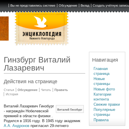
Вы не представились системе
Обсуждение
Вклад
Создать учётную запис
Гинзбург Виталий
Навигация
Лазаревич
Главная
страница
Новые
Действия на странице
страницы
Новые фото
Статья
Обсуждение
Читать
Править
Категории
История
контента
Свежие правки
Виталий Лазаревич Гинзбург
Популярные
Виталий Гинзбург
- награждён Нобелевской
страницы
премией в области физики .
Правила
Родился в 1916 году. В 1945 году академик
А.А. Андронов
пригласил 29-летнего