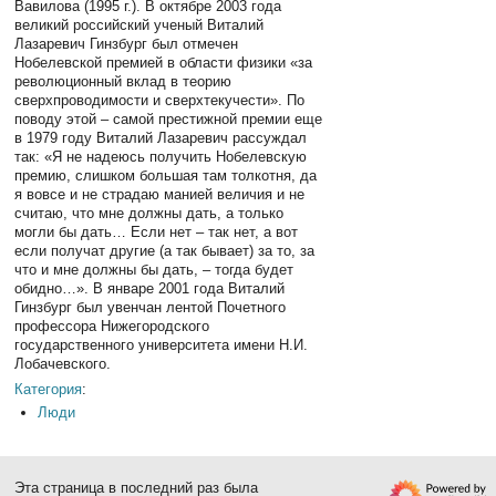
Вавилова (1995 г.). В октябре 2003 года
великий российский ученый Виталий
Лазаревич Гинзбург был отмечен
Нобелевской премией в области физики «за
революционный вклад в теорию
сверхпроводимости и сверхтекучести». По
поводу этой – самой престижной премии еще
в 1979 году Виталий Лазаревич рассуждал
так: «Я не надеюсь получить Нобелевскую
премию, слишком большая там толкотня, да
я вовсе и не страдаю манией величия и не
считаю, что мне должны дать, а только
могли бы дать… Если нет – так нет, а вот
если получат другие (а так бывает) за то, за
что и мне должны бы дать, – тогда будет
обидно…». В январе 2001 года Виталий
Гинзбург был увенчан лентой Почетного
профессора Нижегородского
государственного университета имени Н.И.
Лобачевского.
Категория
:
Люди
Эта страница в последний раз была