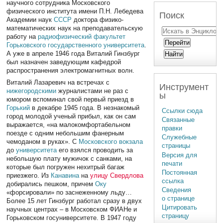
научного сотрудника Московского
физического института имени П.Н. Лебедева
Поиск
Академии наук
СССР
доктора физико-
математических наук на преподавательскую
работу на
радиофизический факультет
Горьковского государственного университета
.
А уже в апреле 1946 года Виталий Гинзбург
был назначен заведующим кафедрой
распространения электромагнитных волн.
Виталий Лазаревич на встречах с
Инструмент
нижегородскими
журналистами не раз с
ы
юмором вспоминал свой первый приезд в
Горький
в декабре 1945 года. В незнакомый
Ссылки сюда
город молодой ученый прибыл, как он сам
Связанные
выражается, «на малокомфортабельном
правки
поезде с одним небольшим фанерным
Служебные
чемоданом в руках». С
Московского вокзала
страницы
до
университета
его взялся проводить за
Версия для
небольшую плату мужичок с санками, на
печати
которые был погружен нехитрый багаж
Постоянная
приезжего. Из
Канавина
на
улицу Свердлова
ссылка
добирались пешком, причем
Оку
Сведения
«форсировали» по заснеженному льду…
о странице
Более 15 лет Гинзбург работал сразу в двух
Цитировать
научных центрах – в Московском ФИАНе и
страницу
Горьковском госуниверситете. В 1947 году