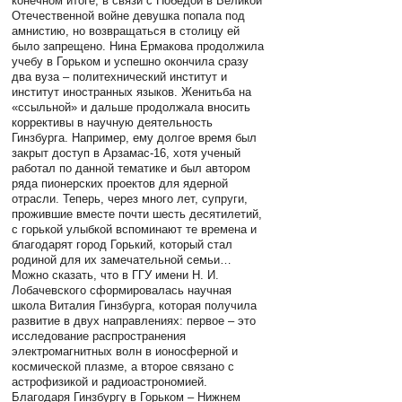
конечном итоге, в связи с Победой в Великой
Отечественной войне девушка попала под
амнистию, но возвращаться в столицу ей
было запрещено. Нина Ермакова продолжила
учебу в Горьком и успешно окончила сразу
два вуза – политехнический институт и
институт иностранных языков. Женитьба на
«ссыльной» и дальше продолжала вносить
коррективы в научную деятельность
Гинзбурга. Например, ему долгое время был
закрыт доступ в Арзамас-16, хотя ученый
работал по данной тематике и был автором
ряда пионерских проектов для ядерной
отрасли. Теперь, через много лет, супруги,
прожившие вместе почти шесть десятилетий,
с горькой улыбкой вспоминают те времена и
благодарят город Горький, который стал
родиной для их замечательной семьи…
Можно сказать, что в ГГУ имени Н. И.
Лобачевского сформировалась научная
школа Виталия Гинзбурга, которая получила
развитие в двух направлениях: первое – это
исследование распространения
электромагнитных волн в ионосферной и
космической плазме, а второе связано с
астрофизикой и радиоастрономией.
Благодаря Гинзбургу в Горьком – Нижнем