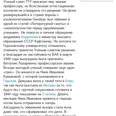
Ученый совет ГГУ присвоил ему звание
профессора, но Всесоюзная аттестационная
коллегия не утвердила это решение. На фоне
развернувшейся в стране борьбы с
космополитизмом Гинзбург был обвинен в
одной из статей «Литературной газеты» в
«низкопоклонстве перед зарубежными
учеными». Не помогло и личное обращение
академика
Андронова
к министру высшего
образования СССР Кафтанову. Но коллеги по
Горьковскому университету отказались
отменить принятое Ученым советом решение,
и благодаря их настойчивости ВАК в марте
1949 года вынуждена была присвоить
Виталию Лазаревичу профессорское звание.
Вскоре молодой ученый совершил еще один
«грех». Он женился на Нине Ивановне
Ермаковой, с которой познакомился в
Горьком
. Девушка жила у своей тети в
Бору
,
так как была выслана из
Москвы
за то, что
будто бы с группой сокурсников готовила в
1944 году покушение на
Сталина
. Девять
месяцев Нина Ивановна провела в тюрьме,
потом была отправлена в лагерь.
Абсурдность обвинения вскоре стала ясна
даже тем, кто сфабриковал это дело. В