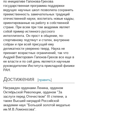
по инициативе Гапонова-Грехова
государственная программа поддержки
ведущих научных школ позволила сохранить
преемственность замечательных традиций
отечественной науки, воспитать новые кадры,
ориентированные на работу в собственной
стране. При всем при том академик являет
собой пример истинного русского
интеллигента. Он прост в общении, по-
спортивному подтянут и статен, внутренне
собран и при всей присущей ему
деликатности уверенно тверд. Наука не
признает возрастных ограничений, так что
Андрей Викторович Гапонов-Грехов все еще в
ее власти и по сей день является научным
руководителем Института прикладной физики
РАН.
Достижения
[
править
]
Награжден орденами Ленина, орденом
Октябрьской Революции, орденом "За
заслуги перед Отечеством" III степени, а
также Высшей наградой Российской
академии наук "Большой золотой медалью
им.М.В.Ломоносова".