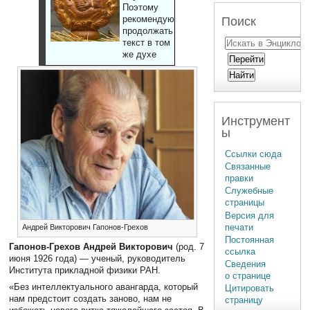
Поэтому
рекомендуют
Поиск
продолжать
текст в том
же духе
Инструмент
ы
Ссылки сюда
Связанные
правки
Служебные
страницы
Версия для
печати
Андрей Викторович Гапонов-Грехов
Постоянная
Гапонов-Грехов Андрей Викторович
(род. 7
ссылка
июня 1926 года) — ученый, руководитель
Сведения
Института прикладной физики РАН.
о странице
«Без интеллектуального авангарда, который
Цитировать
нам предстоит создать заново, нам не
страницу