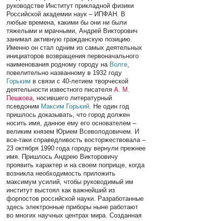
руководстве Институт прикладной физики
Российской академии наук – ИПФАН. В
любые времена, какими бы они ни были
тяжелыми и мрачными, Андрей Викторович
занимал активную гражданскую позицию.
Именно он стал одним из самых деятельных
инициаторов возвращения первоначального
наименования родному городу на
Волге
,
повелительно названному в 1932 году
Горьким
в связи с 40-летием творческой
деятельности известного писателя
А. М.
Пешкова
, носившего литературный
псевдоним
Максим Горький
. Не один год
пришлось доказывать, что город должен
носить имя, данное ему его основателем –
великим князем Юрием Всеволодовичем. И
все-таки справедливость восторжествовала –
23 октября 1990 года городу вернули прежнее
имя. Пришлось Андрею Викторовичу
проявить характер и на своем поприще, когда
возникла необходимость приложить
максимум усилий, чтобы руководимый им
институт выстоял как важнейший из
форпостов российской науки. Разработанные
здесь электронные приборы ныне работают
во многих научных центрах мира. Созданная