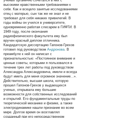
ученых органично сочетался в них с
высокими нравственными требованиями к
себе. Как и всецело занятые исследованиями
отец с матерью, сын так же не знал и не
требовал для себя никаких привилегий. В
годы войны он учился в университете,
одновременно работая слесарем в ГИФТИ. В
1949 году, после окончания
радиофизического факультета ему был
вручен красный диплом отличника.
Кандидатскую диссертацию Гапонов-Грехов
готовил под руководством
Андронова
. В
преамбуле к ней он написал с
признательностью: «Постоянное внимание и
ценные советы, которыми я пользовался в
течение трех лет работы под руководством
Александра Александровича, имели и всегда
будут иметь для меня огромное значение...».
Действительно, высшая школа, которую
прошел Гапонов-Грехов у выдающихся
ученых, открывала ему большие
возможности для собственных исследований
и открытий. Его фундаментальные труды по
теоретической механике и физике, а также
электродинамике нашли признание во всем
мире. Долгое время он возглавлял
созданный при его непосредственном