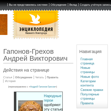
Вы не представились системе
Обсуждение
Вклад
Создать учётную запис
Гапонов-Грехов
Навигация
Андрей Викторович
Главная
страница
Новые
Действия на странице
страницы
Новые фото
Статья
Обсуждение
Читать
Править
Категории
История
контента
(перенаправлено с «
Андрей Гапонов-Грехов
»)
Свежие правки
Популярные
Народные
страницы
герои
Правила
одобряют
эту статью