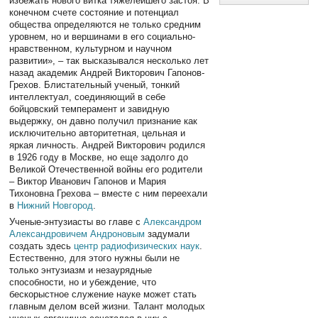
избежать нового витка тяжелейшего застоя. В
конечном счете состояние и потенциал
общества определяются не только средним
уровнем, но и вершинами в его социально-
нравственном, культурном и научном
развитии», – так высказывался несколько лет
назад академик Андрей Викторович Гапонов-
Грехов. Блистательный ученый, тонкий
интеллектуал, соединяющий в себе
бойцовский темперамент и завидную
выдержку, он давно получил признание как
исключительно авторитетная, цельная и
яркая личность. Андрей Викторович родился
в 1926 году в Москве, но еще задолго до
Великой Отечественной войны его родители
– Виктор Иванович Гапонов и Мария
Тихоновна Грехова – вместе с ним переехали
в
Нижний Новгород
.
Ученые-энтузиасты во главе с
Александром
Александровичем Андроновым
задумали
создать здесь
центр радиофизических наук
.
Естественно, для этого нужны были не
только энтузиазм и незаурядные
способности, но и убеждение, что
бескорыстное служение науке может стать
главным делом всей жизни. Талант молодых