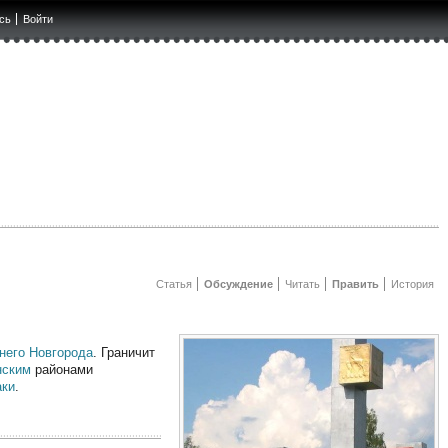
сь
Войти
Статья
Обсуждение
Читать
Править
История
него Новгорода
. Граничит
нским
районами
аки
.