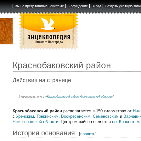
Вы не представились системе
Обсуждение
Вклад
Создать учётную запи
Краснобаковский район
Действия на странице
(перенаправлено с «
Краснобаковский район Нижегородской области
»)
Краснобаковский район
располагается в 150 километрах от
Ниж
с
Уренским
,
Тонкинским
,
Воскресенским
,
Семёновским
и
Варнави
Нижегородской области
. Центром района является
пгт
Красные Б
История основания
[
править
]