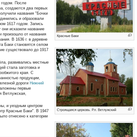
 годом. После
ва, создаются два первых
получили названия "Бочки
единились и образовали
ном 1617 годом. Запись
 они исказили название
ни произошло от названия
Красные Баки
ания. В 1636 г. в деревне
та Баки становятся селом
ние существовало до 1917
ёла, развивались местные
й стала заготовка и
ообжитого края. С
ванностью продукции,
железной дороги
Нижний
 заложены первые
я Ветлужская,
ны, и уездным центром
Строящаяся церковь. Р.п. Ветлужский
тр Красные Баки". В 1947
ыло отнесено к категории