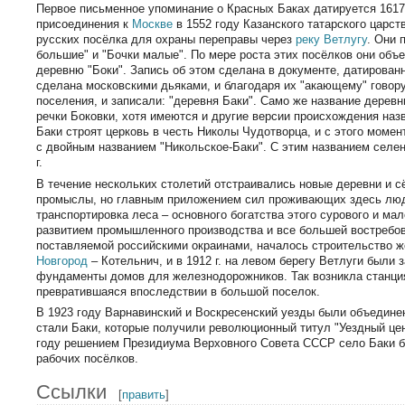
Первое письменное упоминание о Красных Баках датируется 1617
присоединения к
Москве
в 1552 году Казанского татарского царст
русских посёлка для охраны переправы через
реку Ветлугу
. Они 
большие" и "Бочки малые". По мере роста этих посёлков они объ
деревню "Боки". Запись об этом сделана в документе, датирован
сделана московскими дьяками, и благодаря их "акающему" говору
поселения, и записали: "деревня Баки". Само же название дерев
речки Боковки, хотя имеются и другие версии происхождения назв
Баки строят церковь в честь Николы Чудотворца, и с этого момен
с двойным названием "Никольское-Баки". С этим названием селе
г.
В течение нескольких столетий отстраивались новые деревни и с
промыслы, но главным приложением сил проживающих здесь люде
транспортировка леса – основного богатства этого сурового и мал
развитием промышленного производства и все большей востребо
поставляемой российскими окраинами, началось строительство 
Новгород
– Котельнич, и в 1912 г. на левом берегу Ветлуги были
фундаменты домов для железнодорожников. Так возникла станци
превратившаяся впоследствии в большой поселок.
В 1923 году Варнавинский и Воскресенский уезды были объедине
стали Баки, которые получили революционный титул "Уездный цен
году решением Президиума Верховного Совета СССР село Баки б
рабочих посёлков.
Ссылки
[
править
]