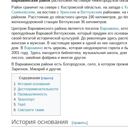
Варнавинский район
расположен на севере Нижегородской обла
Район граничит на севере с Костромской областью, на западе с
К
Семёновским
, на востоке с
Уренским
и
Ветлужским
районами, на 
районом. Расстояние до областного центра 190 километров, до б
железнодорожной станции Ветлужская 36 километров.
Центром Варнавинского района является поселок
Варнавино
, ко
преподобным Варнавой Ветлужским, который предрек его основан
своей богатой исторической культурой. До революции здесь распо
женская и мужская. В настоящее время в одной из них находится 
дом. В
Варнавино
есть церковь, которая неоднократно горела и 
2001 году. Здесь находится библиотека, музыкальная школа, дом
лесхоз, швейная фабрика и многое другое.
В Варнавинском районе есть Богородское, село, в котором прожи
Заречное, Макарий и другие.
Содержание
1
История основания
2
Достопримечательности
3
Промышленность
4
Транспорт
5
Герб
6
Смотрите также
История основания
[
править
]