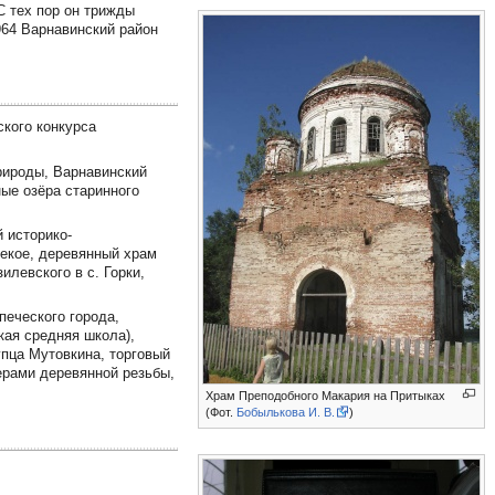
 С тех пор он трижды
964 Варнавинский район
ского конкурса
рироды, Варнавинский
ые озёра старинного
 историко-
секое, деревянный храм
левского в с. Горки,
печеского города,
кая средняя школа),
упца Мутовкина, торговый
ерами деревянной резьбы,
Храм Преподобного Макария на Притыках
(Фот.
Бобылькова И. В.
)