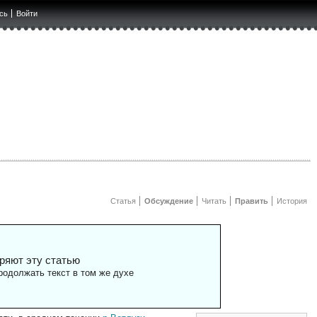
сь
Войти
Статья
Обсуждение
Читать
Править
История
ряют эту статью
одолжать текст в том же духе