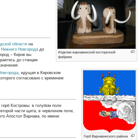
дской области
на
т
Нижнего Новгорода
до
Изделие варнавинской косторезной
город – Киров вы
фабрики
ираетесь до станции
азначения.
Новгорода
, идущая в Кировском
 которого согласовано с временем
а герб Костромы: в голубом поле
второй части щита, в червленом поле,
то Апостол Варнава, по имени
Герб Варнавинского района