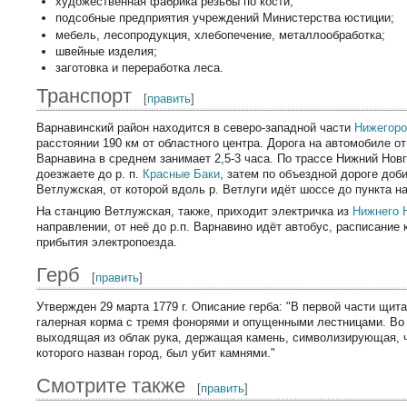
художественная фабрика резьбы по кости;
подсобные предприятия учреждений Министерства юстиции;
мебель, лесопродукция, хлебопечение, металлообработка;
швейные изделия;
заготовка и переработка леса.
Транспорт
[
править
]
Варнавинский район находится в северо-западной части
Нижегоро
расстоянии 190 км от областного центра. Дорога на автомобиле о
Варнавина в среднем занимает 2,5-3 часа. По трассе Нижний Нов
доезжаете до р. п.
Красные Баки
, затем по объездной дороге доб
Ветлужская, от которой вдоль р. Ветлуги идёт шоссе до пункта н
На станцию Ветлужская, также, приходит электричка из
Нижнего 
направлении, от неё до р.п. Варнавино идёт автобус, расписание
прибытия электропоезда.
Герб
[
править
]
Утвержден 29 марта 1779 г. Описание герба: "В первой части щит
галерная корма с тремя фонорями и опущенными лестницами. Во 
выходящая из облак рука, держащая камень, символизирующая, ч
которого назван город, был убит камнями."
Смотрите также
[
править
]