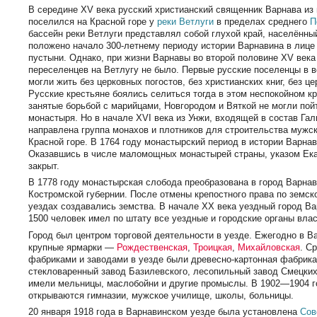
В середине XV века русский христианский священник Варнава из
поселился на Красной горе у
реки Ветлуги
в пределах среднего
П
бассейн реки Ветлуги представлял собой глухой край, населённы
положено начало 300-летнему периоду истории Варнавина в лице
пустыни. Однако, при жизни Варнавы во второй половине XV века
переселенцев на Ветлугу не было. Первые русские поселенцы в в
могли жить без церковных погостов, без христианских книг, без ц
Русские крестьяне боялись селиться тогда в этом неспокойном кр
занятые борьбой с марийцами, Новгородом и Вяткой не могли пой
монастыря. Но в начале XVI века из Унжи, входящей в состав Гал
направлена группа монахов и плотников для строительства мужс
Красной горе. В 1764 году монастырский период в истории Варна
Оказавшись в числе маломощных монастырей страны, указом Ек
закрыт.
В 1778 году монастырская слобода преобразована в город Варнав
Костромской губернии. После отмены крепостного права по земск
уездах создавались земства. В начале XX века уездный город В
1500 человек имел по штату все уездные и городские органы влас
Город был центром торговой деятельности в уезде. Ежегодно в В
крупные ярмарки —
Рождественская
,
Троицкая
,
Михайловская
. С
фабриками и заводами в уезде были древесно-картонная фабрик
стекловаренный завод Базилевского, лесопильный завод Смецких
имели мельницы, маслобойни и другие промыслы. В 1902—1904 
открываются гимназии, мужское училище, школы, больницы.
20 января 1918 года в Варнавинском уезде была установлена
Сов