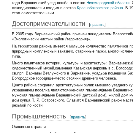
года Варнавинский уезд вошёл в состав
Нижегородской области
.
ликвидировался и входил в состав
Краснобаковского района
. В 1
стал самостоятельным.
Достопримечательности
[
править
]
В 2005 году Варнавинский район признан победителем Всероссий
«Экологически чистый район (территория)».
На территории района имеется большое количество памятников п
природный комплексный заказник, старинные парки, многочисленн
типа.
Много памятников истории, культуры и архитектуры: Варнавинский
художественный музей,каменная Казанская церковь в с. Богород
св.прп. Варнавы Ветлужского в Варнавине, усадьба помещика Бази
Богородское городище-место стоянки древнего человека.
Центр района сохранил архитектурный облик бывшего уездного ку
украшением посёлка являются-женская гимназия(ныне Варнавинс
мужская гимназия(ныне Варнавинский детский дом), жилой дом к
дом купца П. Я. Островского. Славится Варнавинский район маст
резьбой по кости.
Промышленность
[
править
]
Основные отрасли: