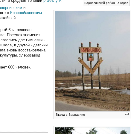
сти, в среднем течении
р.Ветлуги
.
Варнавинский район на карте
овернинским
и
юге с
Краснобаковским
лижайшей
торый был основан
ие. Поселок знаменит
лагались две гимназии -
школа, в другой - детский
была вновь восстановлена
 культуры, хлебозавод,
вает 600 человек,
Въезд в Варнавино