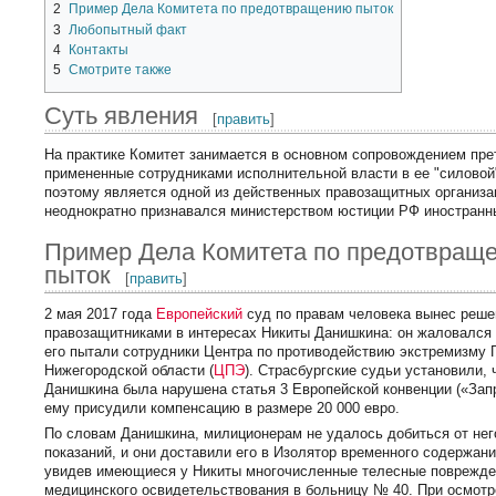
2
Пример Дела Комитета по предотвращению пыток
3
Любопытный факт
4
Контакты
5
Смотрите также
Суть явления
[
править
]
На практике Комитет занимается в основном сопровождением прет
примененные сотрудниками исполнительной власти в ее "силовой"
поэтому является одной из действенных правозащитных организа
неоднократно признавался министерством юстиции РФ иностранн
Пример Дела Комитета по предотвращ
пыток
[
править
]
2 мая 2017 года
Европейский
суд по правам человека вынес реше
правозащитниками в интересах Никиты Данишкина: он жаловался н
его пытали сотрудники Центра по противодействию экстремизму 
Нижегородской области (
ЦПЭ
). Страсбургские судьи установили, 
Данишкина была нарушена статья 3 Европейской конвенции («Запр
ему присудили компенсацию в размере 20 000 евро.
По словам Данишкина, милиционерам не удалось добиться от нег
показаний, и они доставили его в Изолятор временного содержан
увидев имеющиеся у Никиты многочисленные телесные поврежден
медицинского освидетельствования в больницу № 40. При осмотр