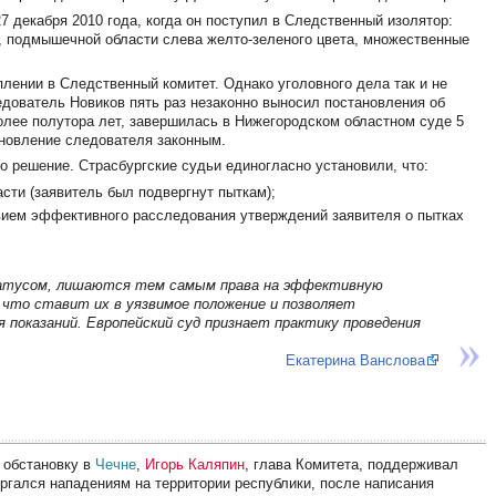
 декабря 2010 года, когда он поступил в Следственный изолятор:
а, подмышечной области слева желто-зеленого цвета, множественные
лении в Следственный комитет. Однако уголовного дела так и не
едователь Новиков пять раз незаконно выносил постановления об
олее полутора лет, завершилась в Нижегородском областном суде 5
тановление следователя законным.
о решение. Страсбургские судьи единогласно установили, что:
сти (заявитель был подвергнут пыткам);
твием эффективного расследования утверждений заявителя о пытках
татусом, лишаются тем самым права на эффективную
 что ставит их в уязвимое положение и позволяет
 показаний. Европейский суд признает практику проведения
Екатерина Ванслова
 обстановку в
Чечне
,
Игорь Каляпин
, глава Комитета, поддерживал
ергался нападениям на территории республики, после написания