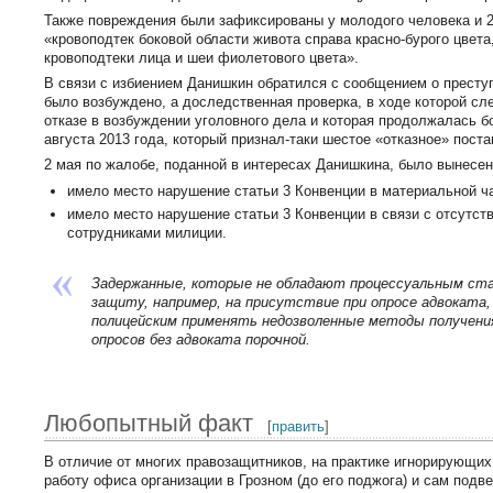
Также повреждения были зафиксированы у молодого человека и 27
«кровоподтек боковой области живота справа красно-бурого цвет
кровоподтеки лица и шеи фиолетового цвета».
В связи с избиением Данишкин обратился с сообщением о преступ
было возбуждено, а доследственная проверка, в ходе которой сл
отказе в возбуждении уголовного дела и которая продолжалась б
августа 2013 года, который признал-таки шестое «отказное» пос
2 мая по жалобе, поданной в интересах Данишкина, было вынесен
имело место нарушение статьи 3 Конвенции в материальной ча
имело место нарушение статьи 3 Конвенции в связи с отсутс
сотрудниками милиции.
Задержанные, которые не обладают процессуальным с
защиту, например, на присутствие при опросе адвоката,
полицейским применять недозволенные методы получения
опросов без адвоката порочной.
Любопытный факт
[
править
]
В отличие от многих правозащитников, на практике игнорирующих
работу офиса организации в Грозном (до его поджога) и сам подв