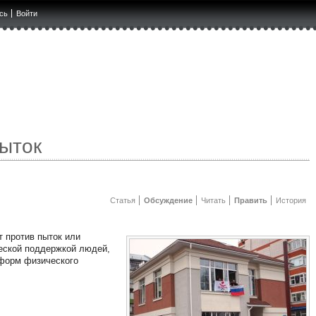
сь
Войти
ыток
Статья
Обсуждение
Читать
Править
История
т против пыток или
ческой поддержкой людей,
 форм физического