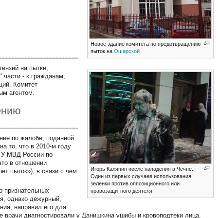
Новое здание комитета по предотвращению
пыток на
Ошарской
ензий на пытки,
 части - к гражданам,
ций. Комитет
ым агентом.
ению
ние по жалобе, поданной
а то, что в 2010-м году
ГУ МВД России по
что в отношении
Игорь Каляпин после нападения в Чечне.
ет пыток»), в связи с чем
Один из первых случаев использования
зеленки против оппозиционного или
о признательных
правозащитного деятеля
ия, однако дежурный,
ия, направил его для
е врачи диагностировали у Данишкина ушибы и кровоподтеки лица.