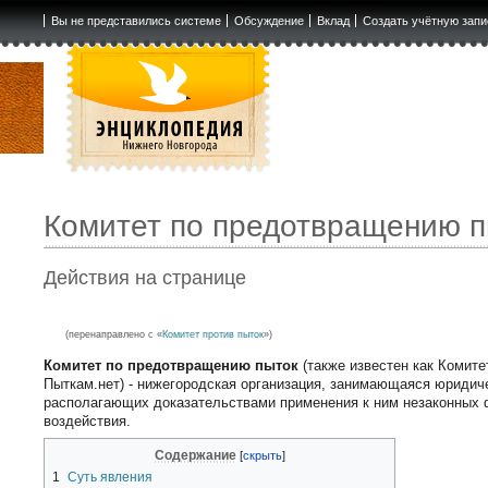
Вы не представились системе
Обсуждение
Вклад
Создать учётную запи
Комитет по предотвращению п
Действия на странице
(перенаправлено с «
Комитет против пыток
»)
Комитет по предотвращению пыток
(также известен как Комите
Пыткам.нет) - нижегородская организация, занимающаяся юриди
располагающих доказательствами применения к ним незаконных
воздействия.
Содержание
1
Суть явления