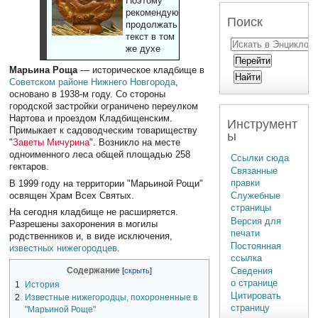
Поэтому
рекомендуют
Поиск
продолжать
текст в том
же духе
Марьина Роща
— историческое кладбище в
Советском районе
Нижнего Новгорода
,
основано в 1938-м году. Со стороны
городской застройки ограничено переулком
Нартова и проездом Кладбищенским.
Инструмент
Примыкает к садоводческим товариществу
ы
"
Заветы Мичурина
". Возникло на месте
одноименного леса общей площадью 258
Ссылки сюда
гектаров.
Связанные
правки
В 1999 году на территории "Марьиной Рощи"
освящен Храм Всех Святых.
Служебные
страницы
На сегодня кладбище не расширяется.
Версия для
Разрешены захоронения в могилы
печати
родственников и, в виде исключения,
Постоянная
известных нижегородцев
.
ссылка
Содержание
Сведения
о странице
1
История
Цитировать
2
Известные нижегородцы, похороненные в
страницу
"Марьиной Роще"