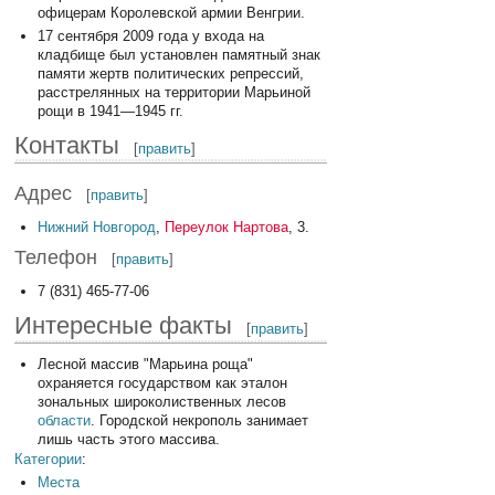
офицерам Королевской армии Венгрии.
17 сентября 2009 года у входа на
кладбище был установлен памятный знак
памяти жертв политических репрессий,
расстрелянных на территории Марьиной
рощи в 1941—1945 гг.
Контакты
[
править
]
Адрес
[
править
]
Нижний Новгород
,
Переулок Нартова
, 3.
Телефон
[
править
]
7 (831) 465-77-06
Интересные факты
[
править
]
Лесной массив "Марьина роща"
охраняется государством как эталон
зональных широколиственных лесов
области
. Городской некрополь занимает
лишь часть этого массива.
Категории
:
Места