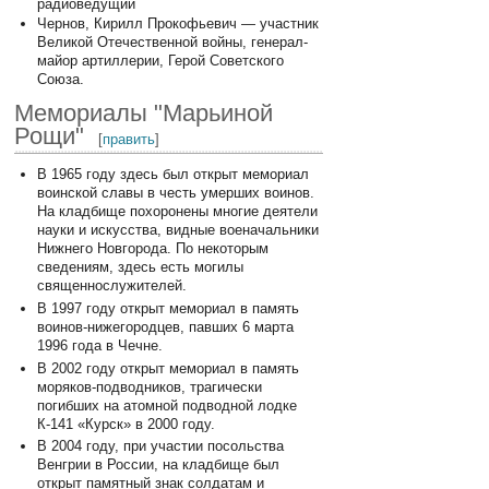
радиоведущий
Чернов, Кирилл Прокофьевич — участник
Великой Отечественной войны, генерал-
майор артиллерии, Герой Советского
Союза.
Мемориалы "Марьиной
Рощи"
[
править
]
В 1965 году здесь был открыт мемориал
воинской славы в честь умерших воинов.
На кладбище похоронены многие деятели
науки и искусства, видные военачальники
Нижнего Новгорода. По некоторым
сведениям, здесь есть могилы
священнослужителей.
В 1997 году открыт мемориал в память
воинов-нижегородцев, павших 6 марта
1996 года в Чечне.
В 2002 году открыт мемориал в память
моряков-подводников, трагически
погибших на атомной подводной лодке
К-141 «Курск» в 2000 году.
В 2004 году, при участии посольства
Венгрии в России, на кладбище был
открыт памятный знак солдатам и