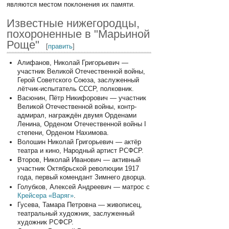
являются местом поклонения их памяти.
Известные нижегородцы,
похороненные в "Марьиной
Роще"
[
править
]
Алифанов, Николай Григорьевич —
участник Великой Отечественной войны,
Герой Советского Союза, заслуженный
лётчик-испытатель СССР, полковник.
Васюнин, Пётр Никифорович — участник
Великой Отечественной войны, контр-
адмирал, награждён двумя Орденами
Ленина, Орденом Отечественной войны I
степени, Орденом Нахимова.
Волошин Николай Григорьевич — актёр
театра и кино, Народный артист РСФСР.
Второв, Николай Иванович — активный
участник Октябрьской революции 1917
года, первый комендант Зимнего дворца.
Голубков, Алексей Андреевич — матрос с
Крейсера «Варяг»
.
Гусева, Тамара Петровна — живописец,
театральный художник, заслуженный
художник РСФСР.