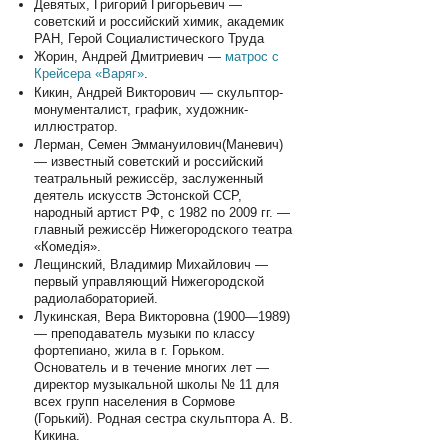
Девятых, Григорий Григорьевич —
советский и российский химик, академик
РАН, Герой Социалистического Труда
Жорин, Андрей Дмитриевич —
матрос с
Крейсера «Варяг»
.
Кикин, Андрей Викторович — скульптор-
монументалист, график, художник-
иллюстратор.
Лерман, Семен Эммануилович(Маневич)
— известный советский и российский
театральный режиссёр, заслуженный
деятель искусств Эстонской ССР,
народный артист РФ, с 1982 по 2009 гг. —
главный режиссёр Нижегородского театра
«Комедiя».
Лещинский, Владимир Михайлович —
первый управляющий Нижегородской
радиолабораторией.
Лукинская, Вера Викторовна (1900—1989)
— преподаватель музыки по классу
фортепиано, жила в г. Горьком.
Основатель и в течение многих лет —
директор музыкальной школы № 11 для
всех групп населения в Сормове
(Горький). Родная сестра скульптора А. В.
Кикина.