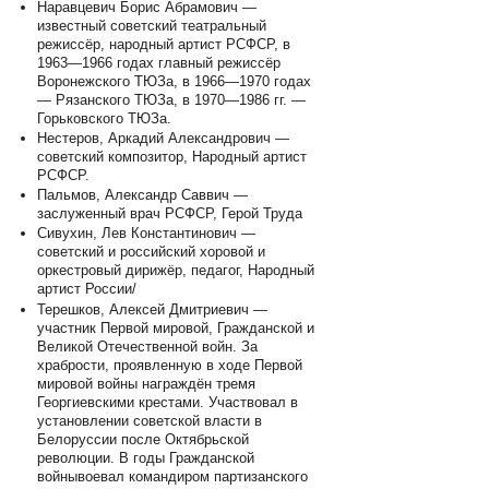
Наравцевич Борис Абрамович —
известный советский театральный
режиссёр, народный артист РСФСР, в
1963—1966 годах главный режиссёр
Воронежского ТЮЗа, в 1966—1970 годах
— Рязанского ТЮЗа, в 1970—1986 гг. —
Горьковского ТЮЗа.
Нестеров, Аркадий Александрович —
советский композитор, Народный артист
РСФСР.
Пальмов, Александр Саввич —
заслуженный врач РСФСР, Герой Труда
Сивухин, Лев Константинович —
советский и российский хоровой и
оркестровый дирижёр, педагог, Народный
артист России/
Терешков, Алексей Дмитриевич —
участник Первой мировой, Гражданской и
Великой Отечественной войн. За
храбрости, проявленную в ходе Первой
мировой войны награждён тремя
Георгиевскими крестами. Участвовал в
установлении советской власти в
Белоруссии после Октябрьской
революции. В годы Гражданской
войнывоевал командиром партизанского