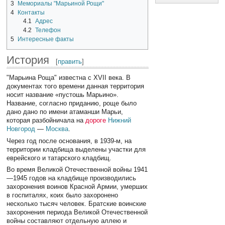
3
Мемориалы "Марьиной Рощи"
4
Контакты
4.1
Адрес
4.2
Телефон
5
Интересные факты
История
[
править
]
"Марьина Роща" известна с XVII века. В
документах того времени данная территория
носит название «пустошь Марьино».
Название, согласно приданию, роще было
дано дано по имени атаманши Марьи,
которая разбойничала на
дороге
Нижний
Новгород
—
Москва
.
Через год после основания, в 1939-м, на
территории кладбища выделены участки для
еврейского и татарского кладбищ.
Во время Великой Отечественной войны 1941
—1945 годов на кладбище производились
захоронения воинов Красной Армии, умерших
в госпиталях, коих было захоронено
несколько тысяч человек. Братские воинские
захоронения периода Великой Отечественной
войны составляют отдельную аллею и