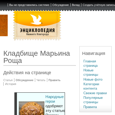
Вы не представились системе
Обсуждение
Вклад
Создать учётную запис
Кладбище Марьина
Навигация
Роща
Главная
страница
Новые
Действия на странице
страницы
Новые фото
Статья
Обсуждение
Читать
Править
Категории
История
контента
Свежие правки
Народные
Популярные
герои
страницы
одобряют
Правила
эту статью