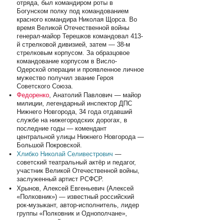
отряда, был командиром роты в
Богунском полку под командованием
красного командира Николая Щорса. Во
время Великой Отечественной войны
генерал-майор Терешков командовал 413-
й стрелковой дивизией, затем — 38-м
стрелковым корпусом. За образцовое
командование корпусом в Висло-
Одерской операции и проявленное личное
мужество получил звание Героя
Советского Союза.
Федоренко
, Анатолий Павлович — майор
милиции, легендарный инспектор ДПС
Нижнего Новгорода, 34 года отдавший
службе на нижегородских дорогах, в
последние годы — комендант
центральной улицы Нижнего Новгорода —
Большой Покровской.
Хлибко Николай Селивестрович
—
советский театральный актёр и педагог,
участник Великой Отечественной войны,
заслуженный артист РСФСР.
Хрынов, Алексей Евгеньевич (Алексей
«Полковник») — известный российский
рок-музыкант, автор-исполнитель, лидер
группы «Полковник и Однополчане»,