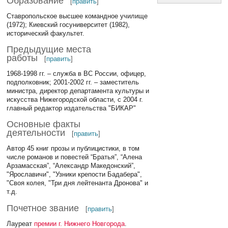
Образование
[
править
]
Ставропольское высшее командное училище
(1972); Киевский госуниверситет (1982),
исторический факультет.
Предыдущие места
работы
[
править
]
1968-1998 гг. – служба в ВС России, офицер,
подполковник; 2001-2002 гг. – заместитель
министра, директор департамента культуры и
искусства Нижегородской области, с 2004 г.
главный редактор издательства "БИКАР"
Основные факты
деятельности
[
править
]
Автор 45 книг прозы и публицистики, в том
числе романов и повестей “Братья”, “Алена
Арзамасская”, “Александр Македонский”,
"Ярославичи", "Узники крепости Бадабера",
"Своя колея, "Три дня лейтенанта Дронова" и
т.д.
Почетное звание
[
править
]
Лауреат
премии г. Нижнего Новгорода
.