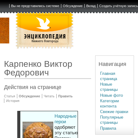
Вы не представились системе
Обсуждение
Вклад
Создать учётную запис
Карпенко Виктор
Навигация
Федорович
Главная
страница
Новые
Действия на странице
страницы
Новые фото
Статья
Обсуждение
Читать
Править
Категории
История
контента
Свежие правки
Народные
Популярные
герои
страницы
одобряют
Правила
эту статью