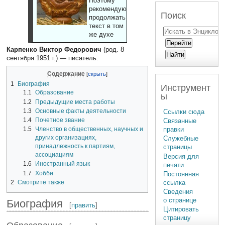
Поэтому
рекомендуют
Поиск
продолжать
текст в том
же духе
Карпенко Виктор Федорович
(род. 8
сентября 1951 г.) — писатель.
Содержание
1
Биография
Инструмент
1.1
Образование
ы
1.2
Предыдущие места работы
1.3
Основные факты деятельности
Ссылки сюда
1.4
Почетное звание
Связанные
правки
1.5
Членство в общественных, научных и
других организациях,
Служебные
принадлежность к партиям,
страницы
ассоциациям
Версия для
1.6
Иностранный язык
печати
1.7
Хобби
Постоянная
2
Смотрите также
ссылка
Сведения
о странице
Биография
[
править
]
Цитировать
страницу