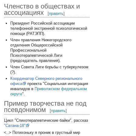
Членство в обществах и
ассоциациях
[
править
]
Президент Российской ассоциации
телефонной экстренной психологической
помощи (РАТЭПП).
Член правления Нижегородского
отделения Общероссийской
Профессиональной
Психотерапевтической Лиги
(председатель правления).
Член Совета Лиги борьбы с туберкулезом
(?).
Координатор Северного регионального
офиса
проекта "Социальная интеграция
инвалидов в
Приволжском федеральном
округе
".
Пример творчества не под
псевдонимом
[
править
]
Цикл "Спихотерапевтические байки", рассказ
"Cатана-18"
<..> Потихоньку я проник в грустный мир