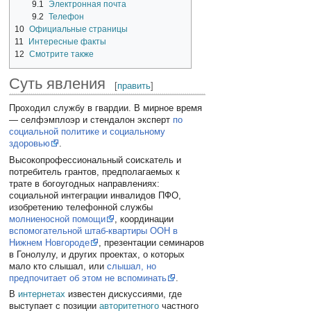
9.1
Электронная почта
9.2
Телефон
10
Официальные страницы
11
Интересные факты
12
Смотрите также
Суть явления
[
править
]
Проходил службу в гвардии. В мирное время
— селфэмплоэр и стендалон эксперт
по
социальной политике и социальному
здоровью
.
Высокопрофессиональный соискатель и
потребитель грантов, предполагаемых к
трате в богоугодных направлениях:
социальной интеграции инвалидов ПФО,
изобретению телефонной службы
молниеносной помощи
, координации
вспомогательной штаб-квартиры ООН в
Нижнем Новгороде
, презентации семинаров
в Гонолулу, и других проектах, о которых
мало кто слышал, или
слышал, но
предпочитает об этом не вспоминать
.
В
интернетах
известен дискуссиями, где
выступает с позиции
авторитетного
частного