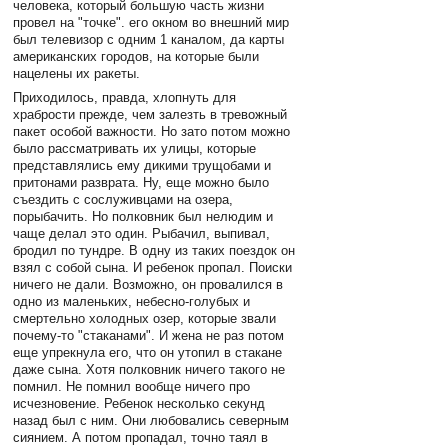
человека, который большую часть жизни
провел на "точке". его окном во внешний мир
был телевизор с одним 1 каналом, да карты
американских городов, на которые были
нацелены их ракеты.
Приходилось, правда, хлопнуть для
храбрости прежде, чем залезть в тревожный
пакет особой важности. Но зато потом можно
было рассматривать их улицы, которые
представлялись ему дикими трущобами и
притонами разврата. Ну, еще можно было
съездить с сослуживцами на озера,
порыбачить. Но полковник был нелюдим и
чаще делал это один. Рыбачил, выпивал,
бродил по тундре. В одну из таких поездок он
взял с собой сына. И ребенок пропал. Поиски
ничего не дали. Возможно, он провалился в
одно из маленьких, небесно-голубых и
смертельно холодных озер, которые звали
почему-то "стаканами". И жена не раз потом
еще упрекнула его, что он утопил в стакане
даже сына. Хотя полковник ничего такого не
помнил. Не помнил вообще ничего про
исчезновение. Ребенок несколько секунд
назад был с ним. Они любовались северным
сиянием. А потом пропадал, точно таял в