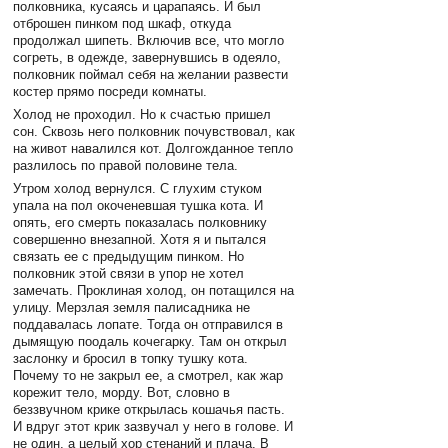
полковника, кусаясь и царапаясь. И был
отброшен пинком под шкаф, откуда
продолжал шипеть. Включив все, что могло
согреть, в одежде, завернувшись в одеяло,
полковник поймал себя на желании развести
костер прямо посреди комнаты.
Холод не проходил. Но к счастью пришел
сон. Сквозь него полковник почувствовал, как
на живот навалился кот. Долгожданное тепло
разлилось по правой половине тела.
Утром холод вернулся. С глухим стуком
упала на пол окоченевшая тушка кота. И
опять, его смерть показалась полковнику
совершенно внезапной. Хотя я и пытался
связать ее с предыдущим пинком. Но
полковник этой связи в упор не хотел
замечать. Проклиная холод, он потащился на
улицу. Мерзлая земля палисадника не
поддавалась лопате. Тогда он отправился в
дымящую поодаль кочегарку. Там он открыл
заслонку и бросил в топку тушку кота.
Почему то не закрыл ее, а смотрел, как жар
корежит тело, морду. Вот, словно в
беззвучном крике открылась кошачья пасть.
И вдруг этот крик зазвучал у него в голове. И
не один, а целый хор стенаний и плача. В