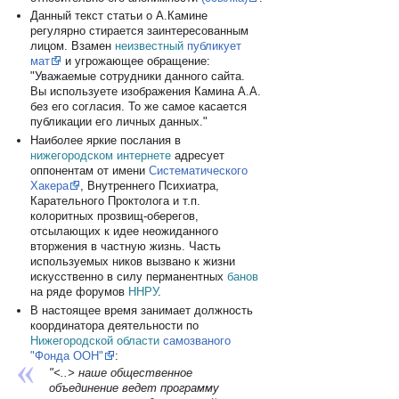
Данный текст статьи о А.Камине
регулярно стирается заинтересованным
лицом. Взамен
неизвестный
публикует
мат
и угрожающее обращение:
"Уважаемые сотрудники данного сайта.
Вы используете изображения Камина А.А.
без его согласия. То же самое касается
публикации его личных данных."
Наиболее яркие послания в
нижегородском интернете
адресует
оппонентам от имени
Систематического
Хакера
, Внутреннего Психиатра,
Карательного Проктолога и т.п.
колоритных прозвищ-оберегов,
отсылающих к идее неожиданного
вторжения в частную жизнь. Часть
используемых ников вызвано к жизни
искусственно в силу перманентных
банов
на ряде форумов
ННРУ
.
В настоящее время занимает должность
координатора деятельности по
Нижегородской области
самозваного
"Фонда ООН"
:
"<..> наше общественное
объединение ведет программу