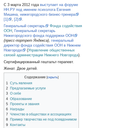
С 3 марта 2012 года
выступает на форуме
НН.РУ под именем психолога Евгения
Мишина, нижегородского бизнес-тренера
[1]
,
[2]
.
Генеральный секретарь
Фонда содействия
ООН
,
Генеральный секретарь
Нижегородского фонда поддержки ООН
(пресс-портрет Яндекса)
,
генеральный
директор фонда содействия ООН в Нижнем
Новгороде
(
Управление общественных
связей администрации Нижнего Новгорода
).
Сертифицированный гештальт-терапевт.
Женат. Двое детей.
Содержание
1
Суть явления
2
Предлагаемые услуги
3
О себе
4
Образование
5
Проекты и звания
6
Награды
7
Членство в обществах и ассоциациях
8
Пример творчества не под псевдонимом
9
Контакты