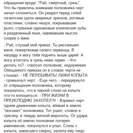
обращения вроде: "Раб, смертный, грязь".
Что бы привлечь внимание полковника черт
начал склоняться. Он увидел перед собой
гигантские щели звериных зрачков, роговые
пластинки, словно чешуя, покрывавшие
рыло, странные одинаковые конические зубы
и раздвоенный язык, навевавшие мысли
скорее о змее.
- Раб, слушай мой приказ. Ты рассмешил
меня, пожертвовав своего первенца. В
награду я могу тебя поднять выше царей. А
могу втоптать в грязь ниже червя. - Что
делать то? - спросил полковник, недоумевая.
Обещанного приказа он в словах черта не
слышал. - НЕ ПЕРЕБИВАТЬ! ЛИЖИ КОПЫТА
- громыхнул черт. - Еще чего, - передернуло
от отвращения полковника, которому
показалось, что в черной слизи на копыте
что-то копошиться. - ПРИ ЖИЗНИ В
ПРЕИСПОДНЮ ЗАХОТЕЛ?!! - Взревел черт
одним движением копыта, вбивая в землю
"москвич" полковника. Тот ушел, словно в
трясину, в твердь вечной мерзлоты. От удара
копыта об землю полковник потерял
равновесие, покачнулся и упал. Слизь с
копыта, нависшего сверху, залила ему лицо.