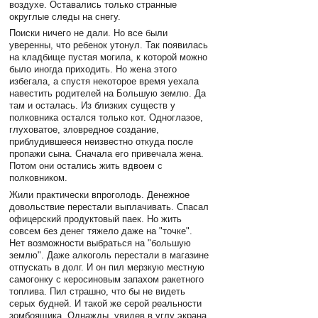
воздухе. Оставались только странные
округлые следы на снегу.
Поиски ничего не дали. Но все были
уверенны, что ребенок утонул. Так появилась
на кладбище пустая могила, к которой можно
было иногда приходить. Но жена этого
избегала, а спустя некоторое время уехала
навестить родителей на Большую землю. Да
там и осталась. Из близких существ у
полковника остался только кот. Одноглазое,
глуховатое, зловредное создание,
приблудившееся неизвестно откуда после
пропажи сына. Сначала его привечала жена.
Потом они остались жить вдвоем с
полковником.
Жили практически впроголодь. Денежное
довольствие перестали выплачивать. Спасал
офицерский продуктовый паек. Но жить
совсем без денег тяжело даже на "точке".
Нет возможности выбраться на "большую
землю". Даже алкоголь перестали в магазине
отпускать в долг. И он пил мерзкую местную
самогонку с керосиновым запахом ракетного
топлива. Пил страшно, что бы не видеть
серых будней. И такой же серой реальности
зомбоящика. Однажды, увидев в углу экрана