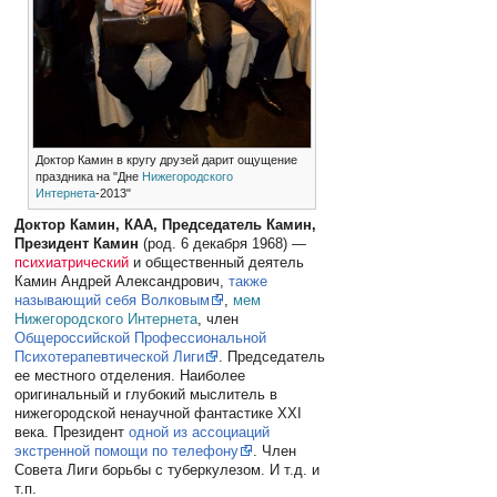
Доктор Камин в кругу друзей дарит ощущение
праздника на "Дне
Нижегородского
Интернета
-2013"
Доктор Камин, КАА, Председатель Камин,
Президент Камин
(род. 6 декабря 1968) —
психиатрический
и общественный деятель
Камин Андрей Александрович,
также
называющий себя Волковым
,
мем
Нижегородского Интернета
, член
Общероссийской Профессиональной
Психотерапевтической Лиги
. Председатель
ее местного отделения. Наиболее
оригинальный и глубокий мыслитель в
нижегородской ненаучной фантастике ХХI
века. Президент
одной из ассоциаций
экстренной помощи по телефону
. Член
Совета Лиги борьбы с туберкулезом. И т.д. и
т.п.