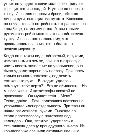
углях он увидел тысячи маленьких фигурок
горящих заживо людей. В ужасе он полез в
топку. И опаляя волосы и брови, обжигая
лицо и руки, вытащил тушку кота. Внезапно
он почувствовал потребность отправиться на
кладбище, на могилу сына. А там голыми
руками разгреб землю и закопал обгорелую
тушку. И вновь показалось ему, что
провалилась она вниз, как в болото, в
вечную мерзлоту.
Когда он в таком виде, обгорелый, с руками,
измазанными в земле, пришел в строевую
часть писать заявление на увольнение, оно
было удовлетворено почти сразу. Пришлось
только немного полежать, подлечить
сожженные руки. - Выходит, удалось
обмануть тебе черта? - Его не обманешь. - Но
мы все живы. И катастрофы никакой не
произошло. - Он мучает тебя. - Меня? -
Тебле, дабле... Речь полковника постепенно
утрачивала членораздельность. При этом он
начал размахивать руками. Смахнул со
стола пластмассовую подставку под
календарь. Она, звякнув, ударилась о
стеклянную дверцу процедурного шкафа. Из
коридора уже спешили активные больные,