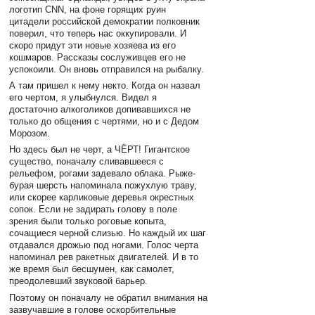
логотип CNN, на фоне горящих руин
цитадели российской демократии полковник
поверил, что теперь нас оккупировали. И
скоро придут эти новые хозяева из его
кошмаров. Рассказы сослуживцев его не
успокоили. Он вновь отправился на рыбалку.
А там пришел к нему некто. Когда он назвал
его чертом, я улыбнулся. Видел я
достаточно алкоголиков допивавшихся не
только до общения с чертями, но и с Дедом
Морозом.
Но здесь был не черт, а ЧЁРТ! Гигантское
существо, поначалу сливавшееся с
рельефом, рогами задевало облака. Рыже-
бурая шерсть напоминала пожухлую траву,
или скорее карликовые деревья окрестных
сопок. Если не задирать голову в поле
зрения были только роговые копыта,
сочащиеся черной слизью. Но каждый их шаг
отдавался дрожью под ногами. Голос черта
напоминал рев ракетных двигателей. И в то
же время был бесшумен, как самолет,
преодолевший звуковой барьер.
Поэтому он поначалу не обратил внимания на
зазвучавшие в голове оскорбительные