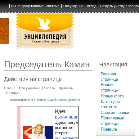
Вы не представились системе
Обсуждение
Вклад
Создать учётную запис
Председатель Камин
Навигация
Главная
Действия на странице
страница
Новые
Статья
Обсуждение
Читать
Править
страницы
История
Новые фото
(перенаправлено с «
Камин Андрей Александрович
»)
Категории
контента
Идет
Свежие правки
выпиливание
Популярные
Здесь регулярно
страницы
пытаются
Правила
стереть
общеизвестную