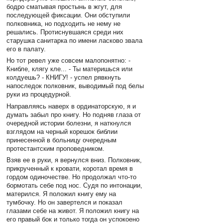
бодро сматывая простынь в жгут, для
последующей фиксации. Они обступили
полковника, но подходить не нему не
решались. Протиснувшаяся среди них
старушка санитарка по имени ласково звала
его в палату.
Но тот ревел уже совсем малопонятно: -
Книбле, клягу кле... - Ты материшься или
колдуешь? - КНИГУ! - успел рявкнуть
напоследок полковник, выводимый под белы
руки из процедурной.
Направляясь наверх в ординаторскую, я и
думать забыл про книгу. Но подняв глаза от
очередной истории болезни, я наткнулся
взглядом на черный корешок библии
принесенной в больницу очередным
протестантским проповедником.
Взяв ее в руки, я вернулся вниз. Полковник,
прикрученный к кровати, коротал время в
гордом одиночестве. Но продолжал что-то
бормотать себе под нос. Судя по интонации,
матерился. Я положил книгу ему на
тумбочку. Но он завертелся и показал
глазами себе на живот. Я положил книгу на
его правый бок и только тогда он успокоено