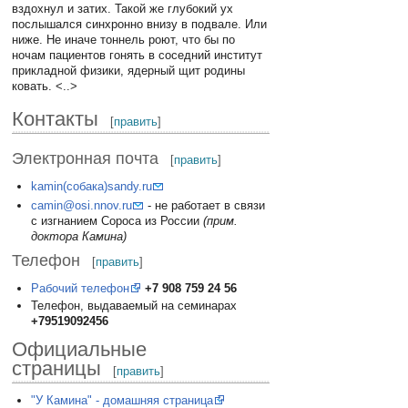
вздохнул и затих. Такой же глубокий ух
послышался синхронно внизу в подвале. Или
ниже. Не иначе тоннель роют, что бы по
ночам пациентов гонять в соседний институт
прикладной физики, ядерный щит родины
ковать. <..>
Контакты
[
править
]
Электронная почта
[
править
]
kamin(собака)sandy.ru
camin@osi.nnov.ru
- не работает в связи
с изгнанием Сороса из России
(прим.
доктора Камина)
Телефон
[
править
]
Рабочий телефон
+7 908 759 24 56
Телефон, выдаваемый на семинарах
+79519092456
Официальные
страницы
[
править
]
"У Камина" - домашняя страница