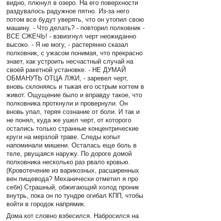
видно, плюнул в озеро. На его поверхности
раздувалось радужное пятно. Из-за него
потом все будут уверять, что он утопил свою
машину. - Что делать? - повторил полковник -
ВСЕ СЖЕЧЬ! - взвизгнул черт неожиданно
высоко. - Я не могу, - растерянно сказал
полковник, с ужасом понимая, что прекрасно
знает, как устроить несчастный случай на
своей ракетной установке. - НЕ ДУМАЙ
ОБМАНУТЬ ОТЦА ЛЖИ, - заревел черт,
вновь склоняясь и тыкая его острым когтем в
живот. Ощущение было и вправду такое, что
полковника проткнули и провернули. Он
вновь упал, теряя сознание от боли. И так и
не понял, куда же ушел черт, от которого
остались только странные концентрические
круги на мерзлой траве. Следы копыт
напоминали мишени. Осталась еще боль в
теле, рвущаяся наружу. По дороге домой
полковника несколько раз рвало кровью.
(Кровотечение из варикозных, расширенных
вен пищевода? Механически отметил я про
себя) Страшный, обжигающий холод проник
внутрь, пока он по тундре огибал КПП, чтобы
войти в городок напрямик.
Дома кот словно взбесился. Набросился на