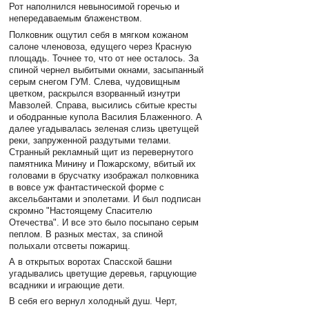
Рот наполнился невыносимой горечью и
непередаваемым блаженством.
Полковник ощутил себя в мягком кожаном
салоне членовоза, едущего через Красную
площадь. Точнее то, что от нее осталось. За
спиной чернел выбитыми окнами, засыпанный
серым снегом ГУМ. Слева, чудовищным
цветком, раскрылся взорванный изнутри
Мавзолей. Справа, высились сбитые кресты
и ободранные купола Василия Блаженного. А
далее угадывалась зеленая слизь цветущей
реки, запруженной раздутыми телами.
Странный рекламный щит из перевернутого
памятника Минину и Пожарскому, вбитый их
головами в брусчатку изображал полковника
в вовсе уж фантастической форме с
аксельбантами и эполетами. И был подписан
скромно "Настоящему Спасителю
Отечества". И все это было посыпано серым
пеплом. В разных местах, за спиной
полыхали отсветы пожарищ.
А в открытых воротах Спасской башни
угадывались цветущие деревья, гарцующие
всадники и играющие дети.
В себя его вернул холодный душ. Черт,