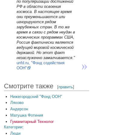
по популяризации достижений
РФ в области освоения
космоса. В настоящее время
они преуменьшаются или
игнорируются рядом
зарубежных стран. В то же
время в связи с рядом неудач в
космических программах США,
Россия фактически является
ведущей мировой космической
державой. Но этот факт
незаслуженно замалчивается."
unfd.ru, "Фонд содействия
ООН"
Смотрите также
[
править
]
Нижегородский "Фонд ООН"
Ляхово
Андерсон
Матушка Фотиния
Гуманитарный Технолог
Категории
:
Люди