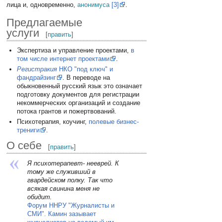
лица и, одновременно,
анонимуса
[3]
.
Предлагаемые
услуги
[
править
]
Экспертиза и управление проектами,
в
том числе интернет проектами
.
Регистракия
НКО "под ключ" и
фандрайзинг
. В переводе на
обыкновенный русский язык это означает
подготовку документов для регистрации
некоммерческих организаций и создание
потока грантов и пожертвований.
Психотерапия, коучинг,
полевые бизнес-
трениги
.
О себе
[
править
]
Я психотерапевт- нееврей. К
тому же служивший в
гвардейском полку. Так что
всякая свинина меня не
обидит.
Форум ННРУ "Журналисты и
СМИ". Камин зазывает