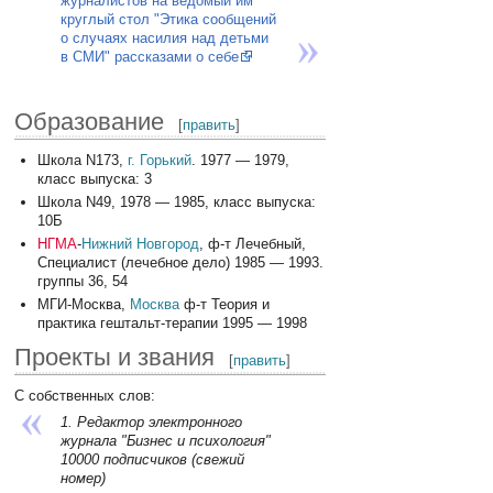
журналистов на ведомый им
круглый стол "Этика сообщений
о случаях насилия над детьми
в СМИ" рассказами о себе
Образование
[
править
]
Школа N173,
г. Горький
. 1977 — 1979,
класс выпуска: 3
Школа N49, 1978 — 1985, класс выпуска:
10Б
НГМА
-
Нижний Новгород
, ф-т Лечебный,
Специалист (лечебное дело) 1985 — 1993.
группы 36, 54
МГИ-Москва,
Москва
ф-т Теория и
практика гештальт-терапии 1995 — 1998
Проекты и звания
[
править
]
С собственных слов:
1. Редактор электронного
журнала "Бизнес и психология"
10000 подписчиков (свежий
номер)