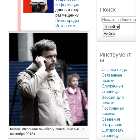
информацию
,
Поиск
давно и открыто
размещенную в
Нижегородском
Интернете
Инструмент
ы
Ссылки сюда
Связанные
правки
Служебные
страницы
Версия для
печати
Постоянная
ссылка
Сведения
о странице
Камин. Школьная линейка у лицея номер 40, 1
Цитировать
сентября 2012 г.
страницу