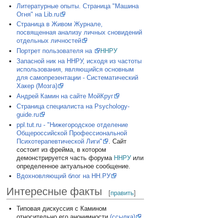
Литературные опыты. Страница "Машина
Огня" на Lib.ru
Страница в Живом Журнале,
посвященная анализу личных сновидений
отдельных личностей
Портрет пользователя на
ННРУ
Запасной ник на ННРУ, исходя из частоты
использования, являющийся основным
для самопрезентации - Систематический
Хакер (Мозга)
Андрей Камин на сайте МойКруг
Страница специалиста на Psychology-
guide.ru
ppl.tut.ru - "Нижегородское отделение
Общероссийской Профессиональной
Психотерапевтической Лиги"
. Сайт
состоит из фрейма, в котором
демонстрируется часть форума
ННРУ
или
определенное актуальное сообщение.
Вдохновляющий блог на НН.РУ
Интересные факты
[
править
]
Типовая дискуссия с Камином
относительно его анонимности
(ссылка)
.