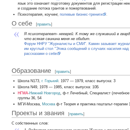
язык это означает подготовку документов для регистрации не
и создание потока грантов и пожертвований.
Психотерапия, коучинг,
полевые бизнес-трениги
.
О себе
[
править
]
Я психотерапевт- нееврей. К тому же служивший в гвард
что всякая свинина меня не обидит.
Форум ННРУ "Журналисты и СМИ". Камин зазывает журна
им круглый стол "Этика сообщений о случаях насилия над
рассказами о себе
Образование
[
править
]
Школа N173,
г. Горький
. 1977 — 1979, класс выпуска: 3
Школа N49, 1978 — 1985, класс выпуска: 10Б
НГМА
-
Нижний Новгород
, ф-т Лечебный, Специалист (лечебное
группы 36, 54
МГИ-Москва,
Москва
ф-т Теория и практика гештальт-терапии 
Проекты и звания
[
править
]
С собственных слов: