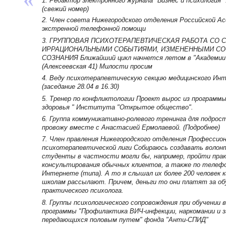
1. Редактор электронного журнала "Бизнес и психология"
(свежий номер)
2. Член совета Нижегородского отделения Российской Ас
экстренной телефонной помощи
3. ГРУППОВАЯ ПСИХОТЕРАПЕВТИЧЕСКАЯ РАБОТА СО 
ИРРАЦИОНАЛЬНЫМИ СОБЫТИЯМИ, ИЗМЕНЕННЫМИ С
СОЗНАНИЯ Ближайший цикл начнется летом в "Академии 
(Алексеевская 41) Милости просим
4. Веду психотерапевтическую секцию медицинского Ин
(заседание 28.04 в 16.30)
5. Тренер по конфликтологии Проект вырос из программы
здоровья " Института "Открытое общество".
6. Группа коммуникативно-ролевого тренинга для подрос
провожу вместе с Анастасией Ермолаевой. (Подробнее)
7. Член правления Нижегородского отделения Профессио
психотерапевтической лиги Собираюсь создавать волонт
студенты в частности могли бы, например, пройти пра
консультирования обычных клиентов, а также по телефо
Интернете (типа). А то я слышал их более 200 человек к
школам рассылают. Причем, деньги то они платят за об
практического психолога.
8. Группы психологического сопровождения при обучении 
программы "Профилактика ВИЧ-инфекции, наркомании и з
передающихся половым путем" фонда "Анти-СПИД"