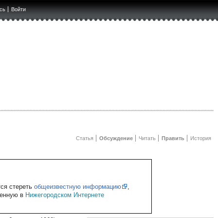
сь
Войти
Статья
Обсуждение
Читать
Править
История
тся стереть
общеизвестную информацию
,
щенную в
Нижегородском Интернете