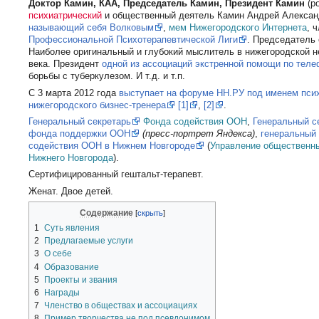
Доктор Камин, КАА, Председатель Камин, Президент Камин
(р
психиатрический
и общественный деятель Камин Андрей Алекса
называющий себя Волковым
,
мем
Нижегородского Интернета
, 
Профессиональной Психотерапевтической Лиги
. Председатель 
Наиболее оригинальный и глубокий мыслитель в нижегородской н
века. Президент
одной из ассоциаций экстренной помощи по тел
борьбы с туберкулезом. И т.д. и т.п.
С 3 марта 2012 года
выступает на форуме НН.РУ под именем пси
нижегородского бизнес-тренера
[1]
,
[2]
.
Генеральный секретарь
Фонда содействия ООН
,
Генеральный с
фонда поддержки ООН
(пресс-портрет Яндекса)
,
генеральный
содействия ООН в Нижнем Новгороде
(
Управление общественн
Нижнего Новгорода
).
Сертифицированный гештальт-терапевт.
Женат. Двое детей.
Содержание
1
Суть явления
2
Предлагаемые услуги
3
О себе
4
Образование
5
Проекты и звания
6
Награды
7
Членство в обществах и ассоциациях
8
Пример творчества не под псевдонимом