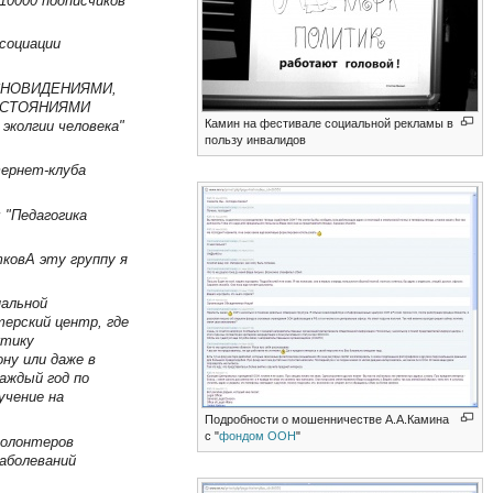
 10000 подписчиков
социации
СНОВИДЕНИЯМИ,
ОСТОЯНИЯМИ
Камин на фестивале социальной рекламы в
эколгии человека"
пользу инвалидов
тернет-клуба
 "Педагогика
тковА эту группу я
нальной
ерский центр, где
ктику
ну или даже в
аждый год по
учение на
Подробности о мошенничестве А.А.Камина
с "
фондом ООН
"
волонтеров
аболеваний