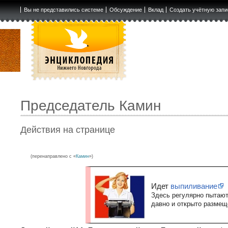
Вы не представились системе
Обсуждение
Вклад
Создать учётную запи
Председатель Камин
Действия на странице
(перенаправлено с «
Камин
»)
Идет
выпиливание
Здесь регулярно пытаю
давно и открыто разме