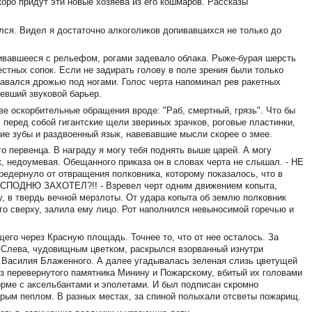
коро придут эти новые хозяева из его кошмаров. Рассказы
улся. Видел я достаточно алкоголиков допивавшихся не только до
ливавшееся с рельефом, рогами задевало облака. Рыже-бурая шерсть
стных сопок. Если не задирать голову в поле зрения были только
давался дрожью под ногами. Голос черта напоминал рев ракетных
левший звуковой барьер.
ве оскорбительные обращения вроде: "Раб, смертный, грязь". Что бы
 перед собой гигантские щели звериных зрачков, роговые пластинки,
ие зубы и раздвоенный язык, навевавшие мысли скорее о змее.
о первенца. В награду я могу тебя поднять выше царей. А могу
ик, недоумевая. Обещанного приказа он в словах черта не слышал. - НЕ
дернуло от отвращения полковника, которому показалось, что в
ЕИСПОДНЮ ЗАХОТЕЛ?!! - Взревел черт одним движением копыта,
у, в твердь вечной мерзлоты. От удара копыта об землю полковник
его сверху, залила ему лицо. Рот наполнился невыносимой горечью и
его через Красную площадь. Точнее то, что от нее осталось. За
 Слева, чудовищным цветком, раскрылся взорванный изнутри
 Василия Блаженного. А далее угадывалась зеленая слизь цветущей
з перевернутого памятника Минину и Пожарскому, вбитый их головами
орме с аксельбантами и эполетами. И был подписан скромно
рым пеплом. В разных местах, за спиной полыхали отсветы пожарищ.