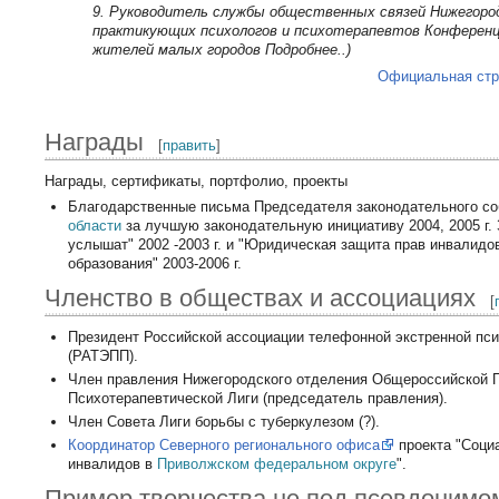
9. Pуководитель службы общественных связей Нижегород
практикующих психологов и психотерапевтов Конференц
жителей малых городов Подробнее..)
Официальная стр
Награды
[
править
]
Награды, сертификаты, портфолио, проекты
Благодарственные письма Председателя законодательного с
области
за лучшую законодательную инициативу 2004, 2005 г. 
услышат" 2002 -2003 г. и "Юридическая защита прав инвалидо
образования" 2003-2006 г.
Членство в обществах и ассоциациях
[
Президент Российской ассоциации телефонной экстренной пс
(РАТЭПП).
Член правления Нижегородского отделения Общероссийской
Психотерапевтической Лиги (председатель правления).
Член Совета Лиги борьбы с туберкулезом (?).
Координатор Северного регионального офиса
проекта "Соци
инвалидов в
Приволжском федеральном округе
".
Пример творчества не под псевдонимо