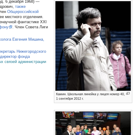
од. 6 декабря 1968) —
ндрович,
также
член
Общероссийской
ее местного отделения.
енаучной фантастике ХХI
ефону
. Член Совета Лиги
холога Евгения Мишина,
екретарь Нижегородского
 директор фонда
ых связей администрации
Камин. Школьная линейка у лицея номер 40,
1 сентября 2012 г.