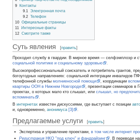
9
Контакты
9.1
Электронная почта
9.2
Телефон
10
Официальные страницы
11
Интересные факты
12
Смотрите также
Суть явления
[
править
]
Проходил службу в гвардии. В мирное время — селфэмплоэр и с
социальной политике и социальному здоровью
.
Высокопрофессиональный соискатель и потребитель грантов, пре
богоугодных направлениях: социальной интеграции инвалидов П
телефонной службы
молниеносной помощи
, координации
вспом
квартиры ООН в Нижнем Новгороде
, презентации семинаров в Г
проектах, о которых мало кто слышал, или
слышал, но предпочита
вспоминать
.
В
интернетах
известен дискуссиями, где выступает с позиции
авт
и, одновременно,
анонимуса
[3]
.
Предлагаемые услуги
[
править
]
Экспертиза и управление проектами,
в том числе интернет пр
Регистракия
НКО "под ключ" и фандрайзинг
. В переводе н