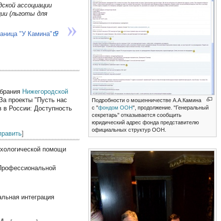
ской ассоциации
ии (льготы для
аница "У Камина"
обрания
Нижегородской
За проекты "Пусть нас
Подробности о мошенничестве А.А.Камина
с "
фондом ООН
", продолжение. "Генеральный
в в России: Доступность
секретарь" отказывается сообщить
юридический адрес фонда представителю
официальных структур ООН.
править
]
ихологической помощи
 Профессиональной
альная интеграция
м