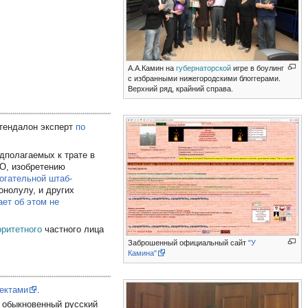
А.А.Камин на
губернаторской
игре в боулинг
с избранными нижегородскими блоггерами.
Верхний ряд, крайний справа.
тендалон эксперт
по
дполагаемых к трате в
ФО, изобретению
огательной штаб-
онолулу, и других
ет об этом не
оритетного
частного лица
Заброшенный официальный сайт
"У
Камина"
оектами
.
а обыкновенный русский