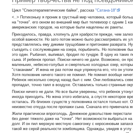
Цикл "Спихотерапевтические байки", рассказ
"Cатана-18"
<..> Потихоньку я проник в грустный мир человека, который бол
на "точке". его окном во внешний мир был телевизор с одним 1 ка
американских городов, на которые были нацелены их ракеты.
Приходилось, правда, хлопнуть для храбрости прежде, чем залез
особой важности. Но зато потом можно было рассматривать их ул
представлялись ему дикими трущобами и притонами разврата. Н
съездить с сослуживцами на озера, порыбачить. Но полковник б
это один. Рыбачил, выпивал, бродил по тундре. В одну из таких п
сына. И ребенок пропал. Поиски ничего не дали. Возможно, он пр
маленьких, небесно-голубых и смертельно холодных озер, которы
"стаканами". И жена не раз потом еще упрекнула его, что он утоп
Хотя полковник ничего такого не помнил. Не помнил вообще ничег
Ребенок несколько секунд назад был с ним. Они любовались сев
пропадал, точно таял в воздухе. Оставались только странные окр
Поиски ничего не дали. Но все были уверенны, что ребенок утону
иногда приходить. Но жена этого избегала, а спустя некоторое 
осталась. Из близких существ у полковника остался только кот. 
неизвестно откуда после пропажи сына. Сначала его привечала ж
Жили практически впроголодь. Денежное довольствие перестали 
без денег тяжело даже на "точке". Нет возможности выбраться н
долг. И он пил мерзкую местную самогонку с керосиновым запахом
такой же серой реальности зомбоящика. Однажды, увидев в углу