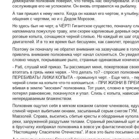
демократии полковник поверил, что теперь нас оккупировали. И с
сослуживцев его не успокоили. Он вновь отправился на рыбалку.
А там пришел к нему некто. Когда он назвал его чертом, я улыбн
общения с чертями, но и с Дедом Морозом.
Но здесь был не черт, а ЧЁРТ! Гигантское существо, поначалу с
напоминала пожухлую траву, или скорее карликовые деревья окре
роговые копыта, сочащиеся черной слизью. Но каждый их шаг от
двигателей. И в то же время был бесшумен, как самолет, преодо
Поэтому он поначалу не обратил внимания на зазвучавшие в голо
привлечь внимание полковника черт начал склоняться. Он увидел
словно чешуя, покрывавшие рыло, странные одинаковые коническ
- Раб, слушай мой приказ. Ты рассмешил меня, пожертвовав своег
втоптать в грязь ниже червя. - Что делать то? - спросил полковн
ПЕРЕБИВАТЬ! ЛИЖИ КОПЫТА - громыхнул черт. - Еще чего, - пере
черной слизи на копыте что-то копошиться. - ПРИ ЖИЗНИ В ПР
вбивая в землю "москвич" полковника. Тот ушел, словно в трясин
потерял равновесие, покачнулся и упал. Слизь с копыта, нависш
непередаваемым блаженством.
Полковник ощутил себя в мягком кожаном салоне членовоза, едущ
спиной чернел выбитыми окнами, засыпанный серым снегом ГУМ.
Мавзолей. Справа, высились сбитые кресты и ободранные купола
реки, запруженной раздутыми телами. Странный рекламный щит и
в брусчатку изображал полковника в вовсе уж фантастической ф
"Настоящему Спасителю Отечества". И все это было посыпано се