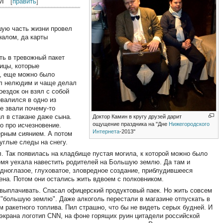
[
править
]
ьшую часть жизни провел
налом, да карты
ть в тревожный пакет
ицы, которые
у, еще можно было
ыл нелюдим и чаще делал
оездок он взял с собой
овалился в одно из
е звали почему-то
ил в стакане даже сына.
Доктор Камин в кругу друзей дарит
ощущение праздника на "Дне
Нижегородского
о про исчезновение.
Интернета
-2013"
ерным сиянием. А потом
углые следы на снегу.
л. Так появилась на кладбище пустая могила, к которой можно было
время уехала навестить родителей на Большую землю. Да там и
Одноглазое, глуховатое, зловредное создание, приблудившееся
ена. Потом они остались жить вдвоем с полковником.
выплачивать. Спасал офицерский продуктовый паек. Но жить совсем
а "большую землю". Даже алкоголь перестали в магазине отпускать в
 ракетного топлива. Пил страшно, что бы не видеть серых будней. И
 экрана логотип CNN, на фоне горящих руин цитадели российской