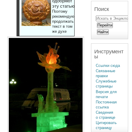
одобряют
эту статью
Поиск
Поэтому
рекомендуют
продолжать
текст в том
же духе
Инструмент
ы
Ссылки сюда
Связанные
правки
Служебные
страницы
Версия для
печати
Постоянная
ссылка
Сведения
о странице
Цитировать
страницу