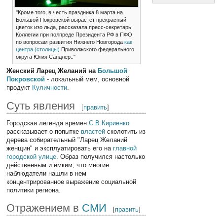
"Кроме того, в честь праздника 8 марта на
Большой Покровской вырастет прекрасный
цветок изо льда, рассказала пресс-секретарь
Коллегии при полпреде Президента РФ в ПФО
по вопросам развития Нижнего Новгорода
как
центра (столицы)
Приволжского федерального
округа Юлия Сандлер.."
Женский Ларец Желаний на
Большой
Покровской
- локальный мем, основной
продукт
Куличности
.
Суть явления
[
править
]
Городская легенда времен
С.В.Кириенко
рассказывает о попытке
властей
сколотить из
дерева собирательный "Ларец Желаний
женщин" и эксплуатировать его на
главной
городской улице
. Образ получился настолько
действенным и ёмким, что многие
наблюдатели нашли в нем
концентрированное выражение социальной
политики региона.
Отражением в
СМИ
[
править
]