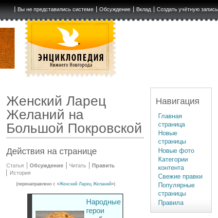
Вы не представились системе
Обсуждение
Вклад
Создать учётную запис
Женский Ларец
Навигация
Желаний на
Главная
страница
Большой Покровской
Новые
страницы
Действия на странице
Новые фото
Категории
Статья
Обсуждение
Читать
Править
контента
История
Свежие правки
(перенаправлено с «
Женский Ларец Желаний
»)
Популярные
страницы
Народные
Правила
герои