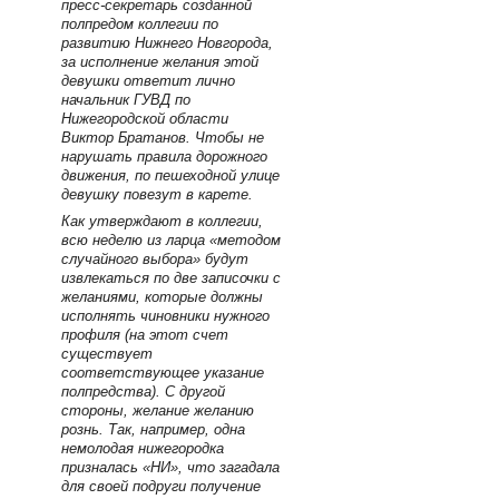
пресс-секретарь созданной
полпредом коллегии по
развитию Нижнего Новгорода,
за исполнение желания этой
девушки ответит лично
начальник ГУВД по
Нижегородской области
Виктор Братанов. Чтобы не
нарушать правила дорожного
движения, по пешеходной улице
девушку повезут в карете.
Как утверждают в коллегии,
всю неделю из ларца «методом
случайного выбора» будут
извлекаться по две записочки с
желаниями, которые должны
исполнять чиновники нужного
профиля (на этот счет
существует
соответствующее указание
полпредства). С другой
стороны, желание желанию
рознь. Так, например, одна
немолодая нижегородка
призналась «НИ», что загадала
для своей подруги получение