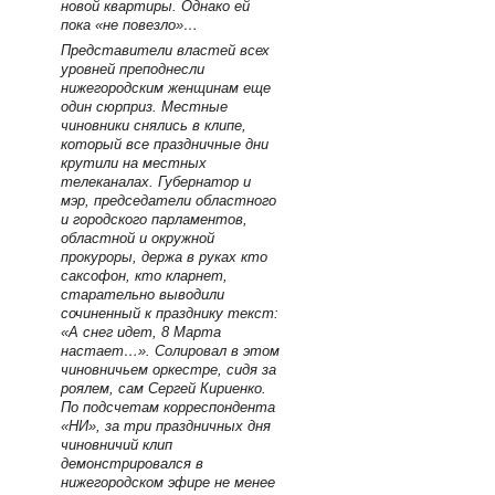
новой квартиры. Однако ей
пока «не повезло»…
Представители властей всех
уровней преподнесли
нижегородским женщинам еще
один сюрприз. Местные
чиновники снялись в клипе,
который все праздничные дни
крутили на местных
телеканалах. Губернатор и
мэр, председатели областного
и городского парламентов,
областной и окружной
прокуроры, держа в руках кто
саксофон, кто кларнет,
старательно выводили
сочиненный к празднику текст:
«А снег идет, 8 Марта
настает…». Солировал в этом
чиновничьем оркестре, сидя за
роялем, сам Сергей Кириенко.
По подсчетам корреспондента
«НИ», за три праздничных дня
чиновничий клип
демонстрировался в
нижегородском эфире не менее