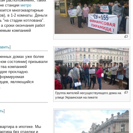
жан расположениях, таких
не станции
метро
троится многоквартирные
в), в 1-2 комнаты. Деньги
 "на стадии котлована".
 а сроки окончания работ
ляемым компанией
авить
]
роенных домах уже более
тном состоянии) призывали
ства компанией
 идее прохладно.
 формируемая
одцев, являющийся
.
Группа жителей несуществующего дома на
улице Украинская на пикете
ть
]
Квартира в ипотеке. Мы
артира без отделки и