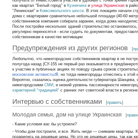
получать от Инвестсовета участки в удобных с точки зрения горо
как квартал "Белый город" в
Кузнечихе
и
улица Украинская
в райо
"Ленинская" и
Комсомольского шоссе
. В этих локациях начали с
дома с квартирами сравнительно небольшой площади (40-60 метро
собственников компания собирала заранее, когда дома находились
После постройки нескольких зданий строительство остановилось,
регулярно переносятся - если судить по документам, предостав
собственникам в качестве мотивации.
Предупреждения из других регионов
[
пр
Любопытно, что нижегородских собственников квартир в не пост
полугода назад (СУ-155 не первый раз оказывается в предбанкро
к участию в публичных акциях по поводу срыва сроков строитель
московские активисты
, но тогда нижегородцы отнеслись к этой
Вероятно, сказались оценка деятельности губернатора Шанцева,
нижегородскими
СМИ
, и низкий уровень пассионарности нижегор
характерной "традицией"
с ранних лет советской власти в регионе
Интервью с собственниками
[
править
]
Молодая семья, дом на улице Украинская
[
прави
- Какие условия вас бы устроили?
- Чтобы дом построили, и все. Жить негде — снимаем квартиры. 
позарились на дешевые цены. Но это не дешевые цены, так как кв