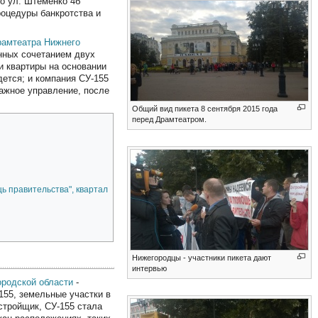
о ул. Штеменко 4б
роцедуры банкротства и
рамтеатра
Нижнего
енных сочетанием двух
и квартиры на основании
дется; и компания СУ-155
ражное управление, после
Общий вид пикета 8 сентября 2015 года
перед Драмтеатром.
ь правительства", квартал
Нижегородцы - участники пикета дают
интервью
родской области
-
155, земельные участки в
астройщик, СУ-155 стала