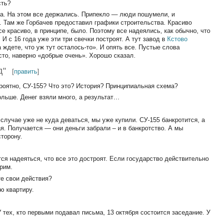
сть?
ика. На этом все держались. Припекло — люди пошумели, и
 Там же Горбачев предоставил графики строительства. Красиво
е красиво, в принципе, было. Поэтому все надеялись, как обычно, что
 И с 16 года уже эти три свечки построят. А тут завод в
Кстово
 ждете, что уж тут осталось-то». И опять все. Пустые слова
то, наверно «добрые очень». Хорошо сказал.
д"
[
править
]
ероятно, СУ-155? Что это? История? Принципиальная схема?
больше. Денег взяли много, а результат…
случае уже не куда деваться, мы уже купили. СУ-155 банкротится, а
я. Получается — они деньги забрали – и в банкротство. А мы
сторону.
ется надеяться, что все это достроят. Если государство действительно
ерим.
те свои действия?
ю квартиру.
У тех, кто первыми подавал письма, 13 октября состоится заседание. У