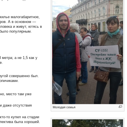
жилье малогабаритное,
тров. А в основном —
ловека и живут, ютясь в
 было популярным.
метра; а не 1,5 как у
е.
ругой совершенно был.
рпичиками.
но, место там уже
ли даже отсутствия
Молодая семья
кто-то купил на стадии
спектива была хорошей.