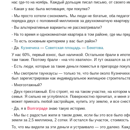
нас где-то на ноябрь. Каждый дольщик писал письмо, от своего и
- Какая у вас была мотивация, при покупке?
- Мы просто хотели сэкономить. Мы люди не богатые, оба педагог
порядка двух с половиной миллионов за двухкомнатную квартиру.
- Вы альтернативные варианты не рассматривали?
- На то время и однокомнатная квартира в том районе, где мы пр
- То есть основным критерием у вас был район?
- Да.
Кузнечиха
—
Советская площадь
—
Бекетова
.
У нас 60%, первый взнос, был наличкой. Остальное брали в ипот
там такие. Поэтому брали - «на что хватило». И тут оказался за
- Есть люди, которые за такие деньги поместья в пригороде поку
- Мы смотрели таунхаусы — только те, что были около Кузнечихи
был зарегистрирован как индивидуальное жилищное строительств
- Многоэтажный?
- Двух-трехэтажный. Его строят, но на таком участке, на которо
семья. Я сильно не углублялся. Поверхностно прочитал, и меня 
может приехать любой застройщик, купить эту землю, и все снес
- Да, я в
Волгограде
знаю такую историю.
- Мы бы с радостью жили в таком доме, если бы это все было оф
земли за 2,5 миллиона, 2 сотки. И остался бы участок, стоимость
То, что мы видели за эти деньги и устраивало — это далеко. Каж