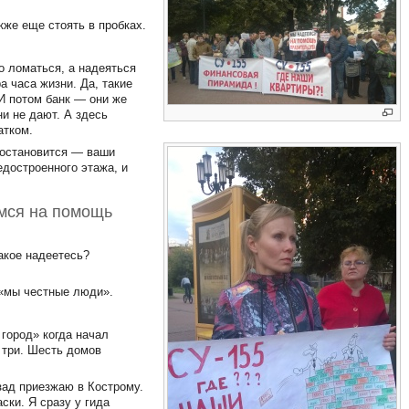
кже еще стоять в пробках.
о ломаться, а надеяться
а часа жизни. Да, такие
И потом банк — они же
и не дают. А здесь
атком.
 остановится — ваши
едостроенного этажа, и
емся на помощь
какое надеетесь?
 «мы честные люди».
 город» когда начал
 три. Шесть домов
зад приезжаю в Кострому.
ски. Я сразу у гида