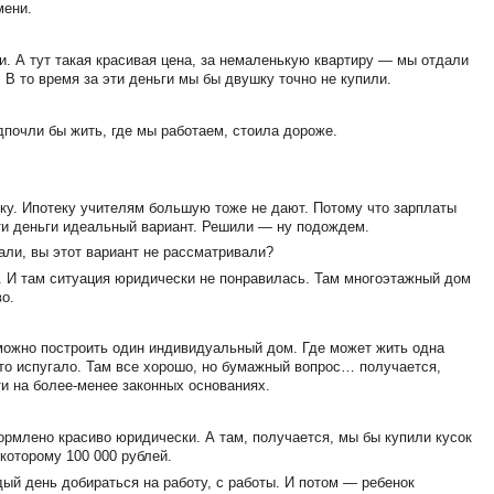
мени.
и. А тут такая красивая цена, за немаленькую квартиру — мы отдали
 В то время за эти деньги мы бы двушку точно не купили.
едпочли бы жить, где мы работаем, стоила дороже.
еку. Ипотеку учителям большую тоже не дают. Потому что зарплаты
 эти деньги идеальный вариант. Решили — ну подождем.
пали, вы этот вариант не рассматривали?
. И там ситуация юридически не понравилась. Там многоэтажный дом
о.
м можно построить один индивидуальный дом. Где может жить одна
это испугало. Там все хорошо, но бумажный вопрос… получается,
ти на более-менее законных основаниях.
ормлено красиво юридически. А там, получается, мы бы купили кусок
 которому 100 000 рублей.
дый день добираться на работу, с работы. И потом — ребенок