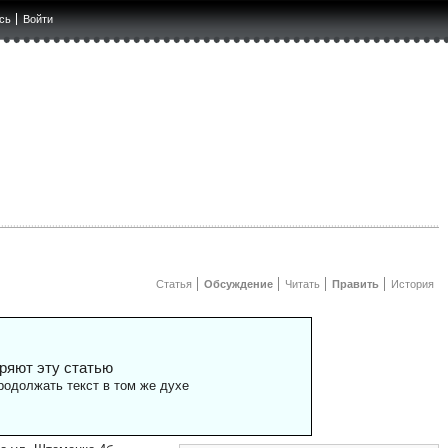
сь
Войти
Статья
Обсуждение
Читать
Править
История
ряют эту статью
одолжать текст в том же духе