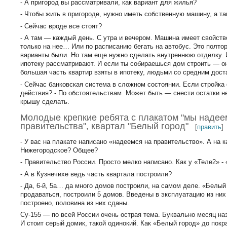
- А пригород вы рассматривали, как вариант для жилья?
- Чтобы жить в пригороде, нужно иметь собственную машину, а та
- Сейчас вроде все стоят?
- А там — каждый день. С утра и вечером. Машина имеет свойств
только на нее… Или по расписанию бегать на автобус. Это полтор
варианты были. Но там еще нужно сделать внутреннюю отделку. 
ипотеку рассматривают. И если ты собираешься дом строить — он
большая часть квартир взяты в ипотеку, людьми со средним дост
- Сейчас банковская система в сложном состоянии. Если стройка
действия? - По обстоятельствам. Может быть — снести остатки н
крышу сделать.
Молодые крепкие ребята с плакатом "мы наде
правительства", квартал "Белый город"
[
править
]
- У вас на плакате написано «надеемся на правительство». А на 
Нижегородское? Общее?
- Правительство России. Просто мелко написано. Как у «Теле2» -
- А в Кузнечихе ведь часть квартала построили?
- Да, 6-й, 5а… да много домов построили, на самом деле. «Белый
продаваться, построили 5 домов. Введены в эксплуатацию из них
построено, половина из них сданы.
Су-155 — по всей России очень острая тема. Буквально месяц на
И стоит серый домик, такой одинокий. Как «Белый город» до покра