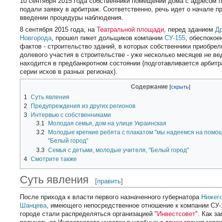
10 сентября 2015 года собственники помещений дома с адресом п
подали заявку в арбитраж. Соответственно, речь идет о начале п
введении процедуры наблюдения.
8 сентября 2015 года, на
Театральной площади
, перед зданием
Д
Новгорода
, прошел пикет дольщиков компании
СУ-155
, обеспоко
фактов - строительство зданий, в которых собственники приобрел
долевого участия в строительстве - уже несколько месяцев не ве
находится в предбанкротном состоянии (подготавливается арбит
серии исков в разных регионах).
Содержание
1
Суть явления
2
Предупреждения из других регионов
3
Интервью с собственниками
3.1
Молодая семья, дом на улице Украинская
3.2
Молодые крепкие ребята с плакатом "мы надеемся на помощ
"Белый город"
3.3
Семья с детьми, молодые учителя, "Белый город"
4
Смотрите также
Суть явления
[
править
]
После прихода к власти первого назначенного губернатора
Нижего
Шанцева
, имеющего непосредственное отношение к компании СУ-
городе стали распределяться организацией "
Инвестсовет
". Как з