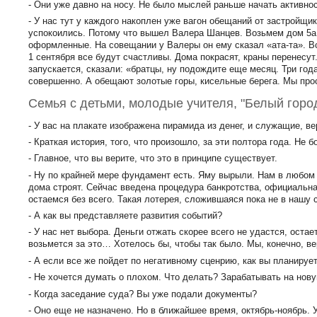
- Они уже давно на носу. Не было мыслей раньше начать активно
- У нас тут у каждого накоплен уже вагон обещаний от застройщ
успокоились. Потому что вышел Валера Шанцев. Возьмем дом 5а.
оформленные. На совещании у Валеры он ему сказал «ата-та». Вс
1 сентября все будут счастливы. Дома покрасят, краны перенесут.
запускается, сказали: «братцы, ну подождите еще месяц. Три года
совершенно. А обещают золотые горы, кисельные берега. Мы прос
Семья с детьми, молодые учителя, "Белый горо
- У вас на плакате изображена пирамида из денег, и служащие, в
- Краткая история, того, что произошло, за эти полтора года. Не 
- Главное, что вы верите, что это в принципе существует.
- Ну по крайней мере фундамент есть. Яму вырыли. Нам в любом 
дома строят. Сейчас введена процедура банкротства, официальна
остаемся без всего. Такая лотерея, сложившаяся пока не в нашу 
- А как вы представляете развития событий?
- У нас нет выбора. Деньги отжать скорее всего не удастся, оста
возьмется за это… Хотелось бы, чтобы так было. Мы, конечно, в
- А если все же пойдет по негативному сценрию, как вы планируе
- Не хочется думать о плохом. Что делать? Зарабатывать на нову
- Когда заседание суда? Вы уже подали документы?
- Оно еще не назначено. Но в ближайшее время, октябрь-ноябрь. 