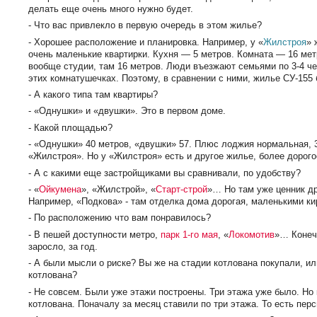
делать еще очень много нужно будет.
- Что вас привлекло в первую очередь в этом жилье?
- Хорошее расположение и планировка. Например, у «
Жилстроя
» 
очень маленькие квартирки. Кухня — 5 метров. Комната — 16 ме
вообще студии, там 16 метров. Люди въезжают семьями по 3-4 че
этих комнатушечках. Поэтому, в сравнении с ними, жилье СУ-155
- А какого типа там квартиры?
- «Однушки» и «двушки». Это в первом доме.
- Какой площадью?
- «Однушки» 40 метров, «двушки» 57. Плюс лоджия нормальная, 3 
«Жилстроя». Но у «Жилстроя» есть и другое жилье, более дорого
- А с какими еще застройщиками вы сравнивали, по удобству?
- «
Ойкумена
», «Жилстрой», «
Старт-строй
»… Но там уже ценник д
Например, «Подкова» - там отделка дома дорогая, маленькими ки
- По расположению что вам понравилось?
- В пешей доступности метро,
парк 1-го мая
, «
Локомотив
»… Конеч
заросло, за год.
- А были мысли о риске? Вы же на стадии котлована покупали, и
котлована?
- Не совсем. Были уже этажи построены. Три этажа уже было. Но 
котлована. Поначалу за месяц ставили по три этажа. То есть пер