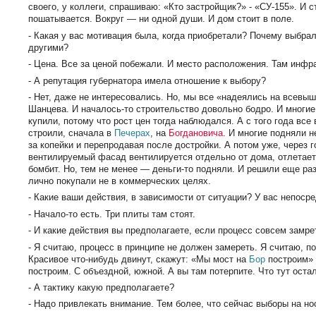
своего, у коллеги, спрашиваю: «Кто застройщик?» - «СУ-155». И с
пошатывается. Вокруг — ни одной души. И дом стоит в поле.
- Какая у вас мотивация была, когда приобретали? Почему выбрал
другими?
- Цена. Все за ценой побежали. И место расположения. Там инфр
- А репутация губернатора имела отношение к выбору?
- Нет, даже не интересовались. Но, мы все «надеялись на всевыш
Шанцева. И началось-то строительство довольно бодро. И многие
купили, потому что рост цен тогда наблюдался. А с того года все
строили, сначала в
Печерах
, на
Богдановича
. И многие подняли н
за копейки и перепродавая после достройки. А потом уже, через 
вентилируемый фасад вентилируется отдельно от дома, отлетает
бомбит. Но, тем не менее — деньги-то подняли. И решили еще ра
лично покупали не в коммерческих целях.
- Какие ваши действия, в зависимости от ситуации? У вас непоср
- Начало-то есть. Три плиты там стоят.
- И какие действия вы предполагаете, если процесс совсем замре
- Я считаю, процесс в принципе не должен замереть. Я считаю, п
Красивое что-нибудь двинут, скажут: «Мы мост на
Бор
построим» 
построим. С объездной, южной. А вы там потерпите. Что тут ост
- А тактику какую предполагаете?
- Надо привлекать внимание. Тем более, что сейчас выборы на но