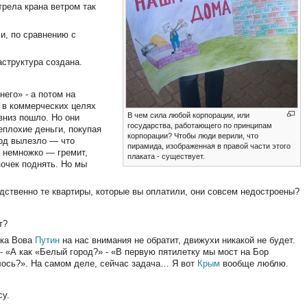
трела крана ветром так
и, по сравнению с
аструктура создана.
него» - а потом на
 в коммерческих целях
В чем сила любой корпорации, или
 вниз пошло. Но они
государства, работающего по принципам
еплохие деньги, покупая
корпорации? Чтобы люди верили, что
год вылезло — что
пирамида, изображенная в правой части этого
 немножко — гремит,
плаката - существует.
зочек поднять. Но мы
едственно те квартиры, которые вы оплатили, они совсем недостроены?
т?
ока Вова
Путин
на нас внимания не обратит, движухи никакой не будет.
- «А как «Белый город?» - «В первую пятилетку мы мост на Бор
алось?». На самом деле, сейчас задача… Я вот
Крым
вообще люблю.
су.