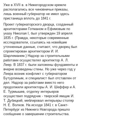
Уже в XVII в. в Нижегородском кремле
располагались все чиновничьи приказы,
лишь военный губернатор не имел здесь
пристанища вплоть до 1841 г.
Проект губернаторского дворца, созданный
архитекторами Готманом и Ефимовым по
указу Николая I, был утвержден 19 апреля
1835 г. (Правда, некоторые современные
исследователи, ссылаясь на новейшие
уточненные данные, считают, что дворец был
спроектирован архитектором И. И.
Шарлеманем.) Надзор за строительными
работами осуществлял архитектор А. Л.
Леер. В 1837 г. были заложены фундаменты и
вчерне возведены стены. Но уже через год у
Леера возник конфликт с губернатором
Бутурлиным, и специалист был отставлен от
дел. Надзор за работами вместо него
продолжили архитекторы А. И. Шеффер и А.
Е. Турмышев, отделку интерьеров
осуществил подрядчик - тверской ямщик И.
Т. Дубицкий, меблировал интерьеры столяр
Н. Е. Волков. На исходе 1841 г. в Санкт-
Петербург из Нижнего Новгорода пришло
сообщение о завершении строительства.