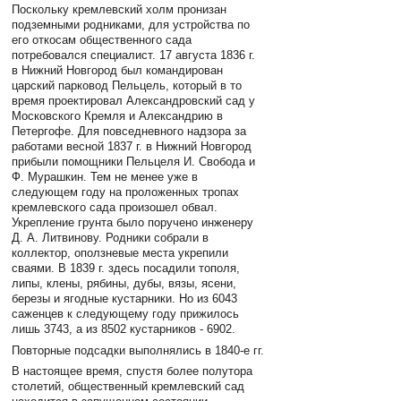
Поскольку кремлевский холм пронизан
подземными родниками, для устройства по
его откосам общественного сада
потребовался специалист. 17 августа 1836 г.
в Нижний Новгород был командирован
царский парковод Пельцель, который в то
время проектировал Александровский сад у
Московского Кремля и Александрию в
Петергофе. Для повседневного надзора за
работами весной 1837 г. в Нижний Новгород
прибыли помощники Пельцеля И. Свобода и
Ф. Мурашкин. Тем не менее уже в
следующем году на проложенных тропах
кремлевского сада произошел обвал.
Укрепление грунта было поручено инженеру
Д. А. Литвинову. Родники собрали в
коллектор, оползневые места укрепили
сваями. В 1839 г. здесь посадили тополя,
липы, клены, рябины, дубы, вязы, ясени,
березы и ягодные кустарники. Но из 6043
саженцев к следующему году прижилось
лишь 3743, а из 8502 кустарников - 6902.
Повторные подсадки выполнялись в 1840-е гг.
В настоящее время, спустя более полутора
столетий, общественный кремлевский сад