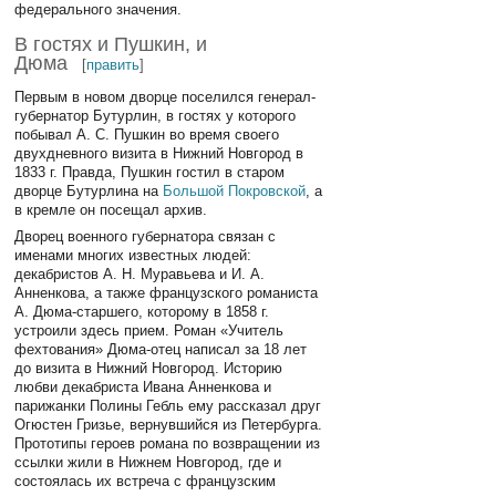
федерального значения.
В гостях и Пушкин, и
Дюма
[
править
]
Первым в новом дворце поселился генерал-
губернатор Бутурлин, в гостях у которого
побывал А. С. Пушкин во время своего
двухдневного визита в Нижний Новгород в
1833 г. Правда, Пушкин гостил в старом
дворце Бутурлина на
Большой Покровской
, а
в кремле он посещал архив.
Дворец военного губернатора связан с
именами многих известных людей:
декабристов А. Н. Муравьева и И. А.
Анненкова, а также французского романиста
А. Дюма-старшего, которому в 1858 г.
устроили здесь прием. Роман «Учитель
фехтования» Дюма-отец написал за 18 лет
до визита в Нижний Новгород. Историю
любви декабриста Ивана Анненкова и
парижанки Полины Гебль ему рассказал друг
Огюстен Гризье, вернувшийся из Петербурга.
Прототипы героев романа по возвращении из
ссылки жили в Нижнем Новгород, где и
состоялась их встреча с французским