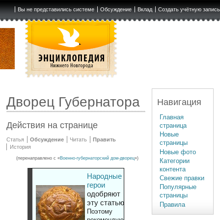
Вы не представились системе
Обсуждение
Вклад
Создать учётную запис
Дворец Губернатора
Навигация
Главная
Действия на странице
страница
Новые
Статья
Обсуждение
Читать
Править
страницы
История
Новые фото
(перенаправлено с «
Военно-губернаторский дом-дворец
»)
Категории
контента
Народные
Свежие правки
герои
Популярные
одобряют
страницы
эту статью
Правила
Поэтому
рекомендуют