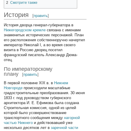
2
Смотрите также
История
[
править
]
История дворца генерал-губернатора в
Нижегородском кремле
связана с именами
знаменитых исторических персонажей. План
его расположения собственноручно начертил
император Николай I, а во время своего
визита в Россию дворец посетил
французский писатель Александр Дюма-
отец.
По императорскому
плану
[
править
]
В первой половине XIX в. в
Нижнем
Новгороде
происходили масштабные
градостроительные преобразования. 30 июня
1833 г. под руководством губернского
архитектора И. Е. Ефимова была создана
Строительная комиссия, одной из целей
которой было усовершенствование
транспортного сообщения между
нагорной
частью
Нижнего
и действовавшей уже
несколько десятков лет в
заречной части