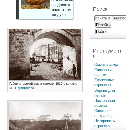
продолжать
Поиск
текст в том
же духе
Инструмент
ы
Ссылки сюда
Связанные
правки
Служебные
Губернаторский дом в кремле. 1910-е гг. Фото
страницы
М. П. Дмитриева
.
Версия для
печати
Постоянная
ссылка
Сведения
о странице
Цитировать
страницу