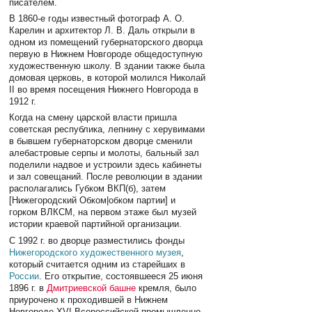
писателем.
В 1860-е годы известный фотограф А. О.
Карелин и архитектор Л. В. Даль открыли в
одном из помещений губернаторского дворца
первую в Нижнем Новгороде общедоступную
художественную школу. В здании также была
домовая церковь, в которой молился Николай
II во время посещения Нижнего Новгорода в
1912 г.
Когда на смену царской власти пришла
советская республика, лепнину с херувимами
в бывшем губернаторском дворце сменили
алебастровые серпы и молоты, бальный зал
поделили надвое и устроили здесь кабинеты
и зал совещаний. После революции в здании
располагались Губком ВКП(б), затем
[Нижегородский Обком|обком партии] и
горком ВЛКСМ, на первом этаже был музей
истории краевой партийной организации.
С 1992 г. во дворце разместились фонды
Нижегородского художественного музея
,
который считается одним из старейших в
России
. Его открытие, состоявшееся 25 июня
1896 г. в
Дмитриевской башне
кремля, было
приурочено к проходившей в Нижнем
Новгороде XVI Всероссийской промышленно-