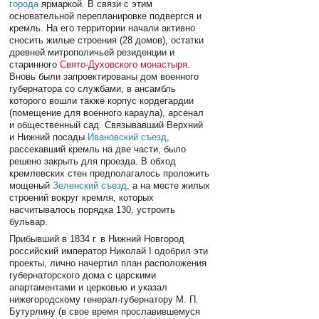
города
ярмаркой. В связи с этим
основательной перепланировке подвергся и
кремль. На его территории начали активно
сносить жилые строения (28 домов), остатки
древней митрополичьей резиденции и
старинного
Свято-Духовского монастыря
.
Вновь были запроектированы дом военного
губернатора со службами, в ансамбль
которого вошли также корпус кордегардии
(помещение для военного караула), арсенал
и общественный сад. Связывавший Верхний
и Нижний посады
Ивановский съезд
,
рассекавший кремль на две части, было
решено закрыть для проезда. В обход
кремлевских стен предполагалось проложить
мощеный
Зеленский съезд
, а на месте жилых
строений вокруг кремля, которых
насчитывалось порядка 130, устроить
бульвар.
Прибывший в 1834 г. в Нижний Новгород
российский император Николай I одобрил эти
проекты, лично начертил план расположения
губернаторского дома с царскими
апартаментами и церковью и указал
нижегородскому генерал-губернатору М. П.
Бутурлину (в свое время прославившемуся