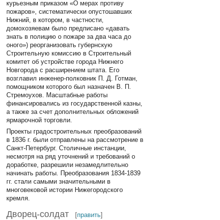
курьезным приказом «О мерах противу
пожаров», систематически опустошавших
Нижний, в котором, в частности,
домохозяевам было предписано «давать
знать в полицию о пожаре за два часа до
оного») реорганизовать губернскую
Строительную комиссию в Строительный
комитет об устройстве города Нижнего
Новгорода с расширением штата. Его
возглавил инженер-полковник П. Д. Готман,
помощником которого был назначен В. П.
Стремоухов. Масштабные работы
финансировались из государственной казны,
а также за счет дополнительных обложений
ярмарочной торговли.
Проекты градостроительных преобразований
в 1836 г. были отправлены на рассмотрение в
Санкт-Петербург. Столичные инстанции,
несмотря на ряд уточнений и требований о
доработке, разрешили незамедлительно
начинать работы. Преобразования 1834-1839
гг. стали самыми значительными в
многовековой истории Нижегородского
кремля.
Дворец-солдат
[
править
]