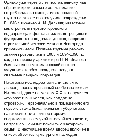
Однако уже через 5 лет поставленному над
обрывом кремлевского холма зданию
потребовалась помощь: из-за оползней
грунта на откосе оно получило повреждения.
В 1846 г. инженер А. И. Дельвиг, известный
как строитель первого городского
водопровода и фонтана, заливая трещины в
фундаментах и подвалах дворца, впервые в
строительной истории Нижнего Новгорода
применил бетон. Позднее крупные ремонты
здания проводились в 1885 и 1894-1896 гг.,
когда по проекту архитектора Н. И. Иванова
был выполнен металлический зонт на
чугунных столбах парадного входа и
овальные пандусы подъездов.
Некоторые исследователи считают, что
дворец, спроектированный сообразно вкусам
Николая I, даже по меркам XIX в. получился
«суховат и вышколен, как солдат на
строевой». Первоначально в помещениях его
первого этажа была приемная губернатора,
на втором этаже - императорские
апартаменты на случай высочайшего визита,
на третьем - личные покои губернаторской
семьи. В настоящее время дворец включен в
список объектов культурного наследия