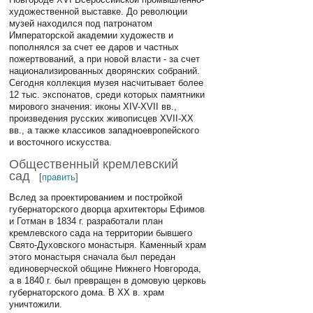
художественной выставке. До революции
музей находился под патронатом
Императорской академии художеств и
пополнялся за счет ее даров и частных
пожертвований, а при новой власти - за счет
национализированных дворянских собраний.
Сегодня коллекция музея насчитывает более
12 тыс. экспонатов, среди которых памятники
мирового значения: иконы XIV-XVII вв.,
произведения русских живописцев XVII-XX
вв., а также классиков западноевропейского
и восточного искусства.
Общественный кремлевский
сад
[
править
]
Вслед за проектированием и постройкой
губернаторского дворца архитекторы Ефимов
и Готман в 1834 г. разработали план
кремлевского сада на территории бывшего
Свято-Духовского монастыря. Каменный храм
этого монастыря сначала был передан
единоверческой общине Нижнего Новгорода,
а в 1840 г. был превращен в домовую церковь
губернаторского дома. В ХХ в. храм
уничтожили.