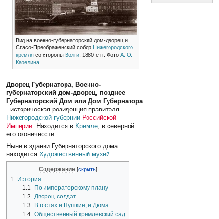
Вид на военно-губернаторский дом-дворец и
Спасо-Преображенский собор
Нижегородского
кремля
со стороны
Волги
. 1880-е гг. Фото
А. О.
Карелина
.
Дворец Губернатора, Военно-
губернаторский дом-дворец, позднее
Губернаторский Дом или Дом Губернатора
- историческая резиденция правителя
Нижегородской губернии
Российской
Империи
. Находится в
Кремле
, в северной
его оконечности.
Ныне в здании Губернаторского дома
находится
Художественный музей
.
Содержание
1
История
1.1
По императорскому плану
1.2
Дворец-солдат
1.3
В гостях и Пушкин, и Дюма
1.4
Общественный кремлевский сад