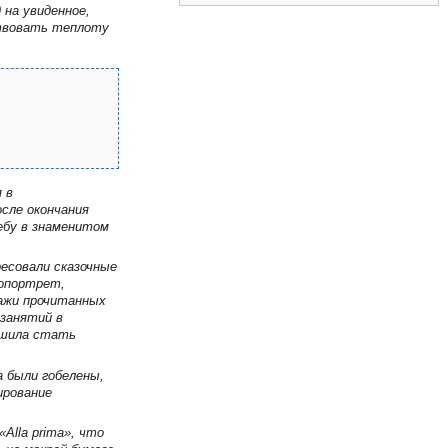
 на увиденное,
ствовать теплоту
 в
осле окончания
чебу в знаменитом
ресовали сказочные
топортрет,
нажи прочитанных
 занятий в
ешила стать
а были гобелены,
ирование
Alla prima», что