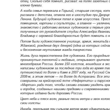
отец. Сколько себя помнит, рисовал: на полях газетных 
клочке бумаги.
А когда семья переехала в Горький, старшая сестра, ко
рисовала с детства, отвела его в изостудию при Дворц
Ленина. Будущий художник попал в храм искусства. Про
помещения, картины и скульптуры, а главное — увлечени
знакомство с работами великих художников и первые уро
полученные от руководителя студии Александра Иванови
Владимир с огромной благодарностью будет помнить о н
Потом были художественное училище, армия, женитьба н
Ждановой, рождение двух дочерей (одна из которых сейча
и бесконечная неутолимая жажда творчества.
Жизнь духа первостепенна для художника. Его природные
проникнутые теплотой и любовью, открывают зрителю
многообразие России. Более 150 холстов, вошедших в эк
написаны художником за последние три года во время тв
путешествий по Волге и Каме в 2007 году, на Русский Се
2008-м, а этим летом — по Волге до Астрахани. Все эт
совершены на крейсерской яхте «Нефертити» и парусно
«Мартин» ради того, чтобы своими глазами увидеть кра
и городов, созданных нашими предками и современниками 
которые издавна были дорогами России.
Цвет неба и плеск волн, рваные песни ветра и звон колок
свои холсты.
Иногда, проплывая при сильном ветре мимо удивительны