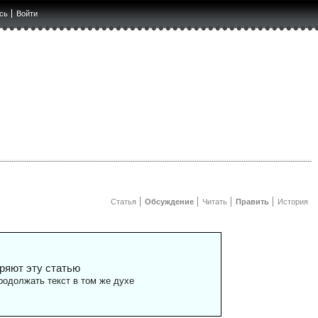
сь
Войти
Статья
Обсуждение
Читать
Править
История
ряют эту статью
одолжать текст в том же духе