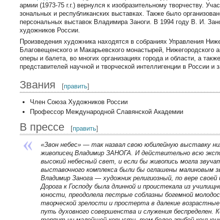
армии (1973-75 г.г.) вернулся к изобразительному творчеству. Уча
зональных и республиканских выставках. Также было организован
персональных выставок Владимира Заноги. В 1994 году В. И. Зан
художников России.
Произведения художника находятся в собраниях Управления Ниже
Благовещенского и Макарьевского монастырей, Нижегородского а
оперы и балета, во многих организациях города и области, а такж
представителей научной и творческой интеллигенции в России и 
Звания
[
править
]
Член Союза Художников России
Профессор Международной Славянской Академии
В прессе
[
править
]
«Звон небес» — так назвал свою юбилейную выставку ни
живописец Владимир ЗАНОГА. И действительно всю эксп
высокий небесный свет, и если бы живопись могла звуча
выставочного комплекса были бы оглашены малиновым зв
Владимир Занога — художник религиозный, по вере своей 
Дорога к Господу была длинной и проистекала из училищн
юности, преодолела пестрые соблазны богемной молодос
творческой зрелости и простерта в далекие возрастные 
путь духовного совершенства и служения беспределен. Ко
терпит ни малейшей корысти, тем более грубой конъюн