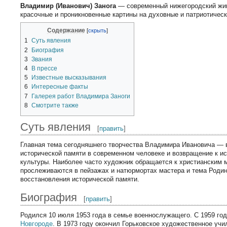
Владимир (Иванович) Занога
— современный нижегородский жи
красочные и проникновенные картины на духовные и патриотическ
Содержание
1
Суть явления
2
Биография
3
Звания
4
В прессе
5
Известные высказывания
6
Интересные факты
7
Галерея работ Владимира Заноги
8
Смотрите также
Суть явления
[
править
]
Главная тема сегодняшнего творчества Владимира Ивановича —
исторической памяти в современном человеке и возвращение к ис
культуры. Наиболее часто художник обращается к христианским 
прослеживаются в пейзажах и натюрмортах мастера и тема Родин
восстановления исторической памяти.
Биография
[
править
]
Родился 10 июля 1953 года в семье военнослужащего. С 1959 го
Новгороде
. В 1973 году окончил Горьковское художественное уч