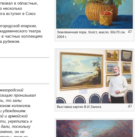
ствовал в областных,
о несколько
ога вступил в Союз
городской епархии,
кадемического театра
Земляничная пора. Холст, масло. 60х70 см.
е в частных коллекциях
2004 г.
за рубежом.
жегородский
озицию пронизывал
ть, то залы
оном колоколов.
Выставка картин В.И.Занога
и убеждениям.
ой и армейской
ти, укрепилась к
дали, поскольку
нечно, он не
ктуры, только