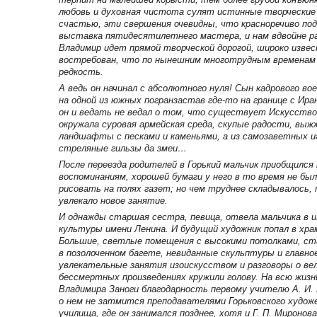
любовь и духовная чистота сулят истинные творческие
счастью, эти свершения очевидны, что красноречиво по
выставка пятидесятилетнего мастера, и нам вдвойне ра
Владимир идет прямой творческой дорогой, широко извес
востребован, что по нынешним многотрудным временам
редкость.
А ведь он начинал с абсолютного нуля! Сын кадрового во
на одной из южных погранзастав где-то на границе с Ира
он и ведать не ведал о том, что существует Искусство
окружала суровая армейская среда, скупые радости, вы
ландшафты с песками и каменьями, а из самозаветных 
стреляные гильзы да змеи…
После переезда родителей в Горький мальчик приобщился 
воспоминаниям, хорошей бумаги у него в то время не был
рисовать на полях газет; но чем труднее складывалось,
увлекало новое занятие.
И однажды старшая сестра, певица, отвела мальчика в 
культуры имени Ленина. И будущий художник попал в хра
Большие, светлые помещения с высокими потолками, с
в позолоченном багете, невиданные скульптуры и главно
увлекательные занятия изоискусством и разговоры о вел
бессмертных произведениях кружили голову. На всю жизн
Владимира Заноги благодарность первому учителю А. И.
о нем не затмится преподавателями Горьковского худож
училища, где он занимался позднее, хотя и Г. П. Миронова