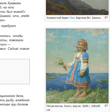
аила Храмова
, на что
 ты был живой!»
йзажей, что, глядя
Холмистый берег
Оки
. Картина Вл. Занога
ги».
а, требуют
отелось, чтобы
боты, помогали
стихи —
вич. Сейчас такие
ационного дела,
ить рыбу, владение
ективе при долгом
Пятая весна. Холст, масло. 2005 г. 100х85
см.