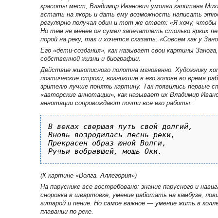
красоты мест, Владимир Иванович умолял капитана Мих
встать на якорь и дать ему возможность написать этюд
регулярно получал один и тот же ответ: «Я хочу, чтобы
Но тем не менее он сумел запечатлеть столько ярких пе
порой на реку, так и хочется сказать: «Совсем как у Зано
Его «дети-создания», как называет свои картины Заног
собственной жизни и биографии.
Действие живописного полотна мгновенно. Художнику х
поэтические строки, возникшие в его голове во время ра
зрителю лучше понять картину. Так появились первые 
«авторские аннотации», как называет их Владимир Ивано
аннотации сопровождают почти все его работы.
В веках свершая путь свой долгий,

Вновь возродилась песнь реки,

Прекрасен образ юной Волги,

(К картине «Волга. Аллегория»)
На паруснике все востребовано: знание парусного и навиг
сноровка в швартовке, умение работать на камбузе, лов
гитарой и пение. Но самое важное — умение жить в колл
плавании по реке.