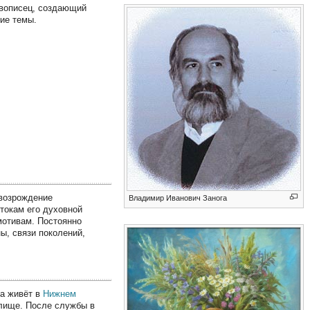
вописец, создающий
ие темы.
 возрождение
Владимир Иванович Занога
токам его духовной
мотивам. Постоянно
ы, связи поколений,
да живёт в
Нижнем
илище. После службы в