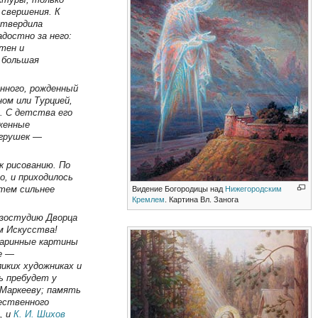
 свершения. К
дтвердила
достно за него:
тен и
 большая
енного, рожденный
ном или Турцией,
. С детства его
жженные
игрушек —
к рисованию. По
о, и приходилось
 тем сильнее
Видение Богородицы над
Нижегородским
Кремлем
. Картина Вл. Занога
изостудию Дворца
м Искусства!
таринные картины
е —
иких художниках и
ь пребудет у
 Маркееву; память
ественного
, и
К. И. Шихов