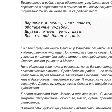
Возвращение в родные края обостряет, углубляет взгляд
пережитое в странствиях и помогает по-новому почув
и душевность привычного пейзажа родных мест.
Вернемся в осень, цвет заката, 

Обогащенные судьбой.

Друзья, этюды, фото, даты:

Со своей будущей женой Владимир Иванович познакомился
художественном училище. Но поженились они не сразу. П
училища он служил два года в армии, а она продолжила у
Строгановском училище в Москве.
Нина Ивановна рано начала рисовать, но ее больше инте
аллегорические сюжеты. Среди детских работ — ее ав
написанный перед зеркалом, заснеженная деревня, персо
книг и даже образы, увиденные во сне. И тоже после года
изостудии Дворца культуры имени Ленина она твердо р
художником.
К своим акварелям Нина Ивановна шла всю жизнь. Сначал
макраме, декоративное искусство, масло, гуашь, проект
интерьеров.
В начале 90-х художница увлеклась акварельной техникой «