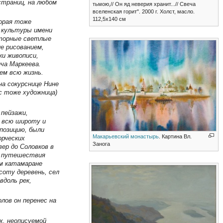
страниц, на любом
тьмою,// Он яд неверия хранит...// Свеча
вселенская горит". 2000 г. Холст, масло.
112,5х140 см
торая тоже
е культуры имени
сторные светлые
е рисованием,
ки живописи,
ча Маркеева.
ем всю жизнь.
а сокурснице Нине
с тоже художница)
 пейзажи,
 всю широту и
спозицию, были
Макарьевский монастырь
. Картина Вл.
орческих
Занога
вер до Соловков в
и путешествия
м катамаране
соту деревень, сел
вдоль рек,
олов он перенес на
х, неописуемой