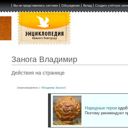
Вы не представились системе
Обсуждение
Вклад
Создать учётную запи
Занога Владимир
Действия на странице
(перенаправлено с «
Владимир Занога
»)
Народные герои
одоб
Поэтому рекомендуют пр