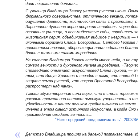
дали несравненно больше…
С училища Владимира Заногу увлекла русская икона. Пом
формального совершенства, отточенного веками, потря
ощущение древности, мистическая связь с праотцами, с
Зароненное духовное зерно проросло исподволь: через де
окончания училища, в восьмидесятые годы, зародилась з
живописная серия, объединившая видимое с незримым — 
иконными образами Спаса, Богородицы, Святого Георгия 
пресветлых ангелов, оберегающих наше юдольное бытие
брани с темными силами мироздания.
На холстах Владимира Заноги всегда много неба, и не слу
символ вечности и духовного начала мироздания. «Творч
справедливо отмечает искусствовед Елена Пухова, — эт
том, сто Иисус Христос и сегодня с нами, что святой Г
защите земли русской, что покров Пресвятой Богородиц
распростерт над нами».
Такова одухотворенная сила веры, что в столь тревожн
роковые времена она вселяет высокую уверенность и т
убежденность в нашем великом предназначении на земле.
именно в этом смысл истинного Искусства, а когда Оно о
произведения ожидает вечность…
"Нижегородский предприниматель", 2003/8
Детство Владимира прошло на далекой погранзаставе, гд