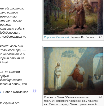
имо абсолютного
сало острое
 вечностью.
сять лет после
аветная
натурные виды с
Победоносца и
, предстоящих на
Серафим Саровский
. Картина Вл. Занога
чайно: ведь оно —
ество мастера, —
о напоминание о
еоргий стоит на
ы еще
ые, во многом
вердую
 Вообще говоря,
сенено верой, его
, Павел Климешов
Христос и Пилат. "Свеча вселенская
горит...// Пронзая Истиной земное,// Христос
е служил его
нас Светом озарит;// Пилат отравит вечной