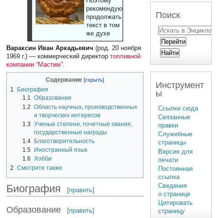
Поэтому
рекомендуют
Поиск
продолжать
текст в том
же духе
Вараксин Иван Аркадьевич
(род. 20 ноября
1969 г.) — коммерческий директор
топливной
компании “Мастим”
.
Содержание
Инструмент
1
Биография
ы
1.1
Образование
1.2
Область научных, производственных
Ссылки сюда
и творческих интересов
Связанные
1.3
Ученые степени, почетные звания,
правки
государственные награды
Служебные
1.4
Благотворительность
страницы
1.5
Иностранный язык
Версия для
1.6
Хобби
печати
2
Смотрите также
Постоянная
ссылка
Сведения
Биография
[
править
]
о странице
Цитировать
Образование
[
править
]
страницу