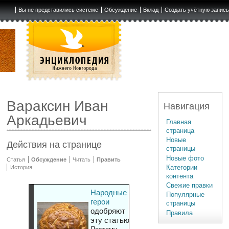
Вы не представились системе
Обсуждение
Вклад
Создать учётную запис
Вараксин Иван
Навигация
Аркадьевич
Главная
страница
Новые
Действия на странице
страницы
Новые фото
Статья
Обсуждение
Читать
Править
Категории
История
контента
Свежие правки
Народные
Популярные
герои
страницы
одобряют
Правила
эту статью