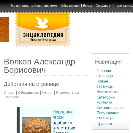
Вы не представились системе
Обсуждение
Вклад
Создать учётную запис
Волков Александр
Навигация
Борисович
Главная
страница
Новые
Действия на странице
страницы
Новые фото
Статья
Обсуждение
Читать
Просмотр кода
Категории
История
контента
Свежие правки
Народные
Популярные
герои
страницы
одобряют
Правила
эту статью