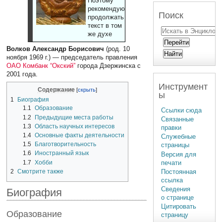
Поэтому
рекомендуют
Поиск
продолжать
текст в том
же духе
Волков Александр Борисович
(род. 10
ноября 1969 г.) — председатель правления
ОАО Комбанк “Окский”
города Дзержинска с
2001 года.
Инструмент
Содержание
ы
1
Биография
1.1
Образование
Ссылки сюда
1.2
Предыдущие места работы
Связанные
1.3
Область научных интересов
правки
1.4
Основные факты деятельности
Служебные
1.5
Благотворительность
страницы
1.6
Иностранный язык
Версия для
печати
1.7
Хобби
2
Смотрите также
Постоянная
ссылка
Сведения
Биография
о странице
Цитировать
Образование
страницу