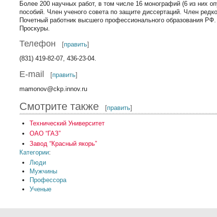
Более 200 научных работ, в том числе 16 монографий (6 из них о
пособий. Член ученого совета по защите диссертаций. Член редк
Почетный работник высшего профессионального образования РФ. 
Проскуры.
Телефон
[
править
]
(831) 419-82-07, 436-23-04.
E-mail
[
править
]
mamonov@ckp.innov.ru
Смотрите также
[
править
]
Технический Университет
ОАО “ГАЗ”
Завод “Красный якорь”
Категории
:
Люди
Мужчины
Профессора
Ученые