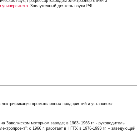
хнических наук, профессор кафедры электроэнергетики и
о университета
. Заслуженный деятель науки РФ.
– «электрификация промышленных предприятий и установок».
 на Заволжском моторном заводе; в 1963- 1966 гг. - руководитель
ктропроект”; с 1966 г. работает в НГТУ, в 1976-1993 гг. – заведующий