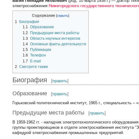
Вагин Геннадий Яковлевич
(род. 10 марта 1938 г.) — доктор те
электроснабжения
Нижегородского государственного техническог
Содержание
1
Биография
1.1
Образование
1.2
Предыдущие места работы
1.3
Область научных интересов
1.4
Основные факты деятельности
1.5
Публикации
1.6
Телефон
1.7
E-mail
2
Смотрите также
Биография
[
править
]
Образование
[
править
]
Горьковский политехнический институт, 1965 г., специальность 
Предыдущие места работы
[
править
]
В 1959-1962 гг. - наладчик электротехнологического оборудования
группы проектировщиков в отделе электроснабжения института “Эле
кафедрой электроснабжения промышленных предприятий.