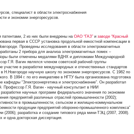
урсов, специалист в области электроснабжения
сти и экономии энергоресурсов.
 патентами, 2 из них были внедрены на
ОАО “ГАЗ”
и
заводе “Красный
ирована первая в СССР установка продольной емкостной компенсации в
Н.Новгороде. Проведены исследования в области электромагнитных
зработаны 2 прибора для анализа электромагнитных помех –
риборы были отмечены медалями ВДНХ и дипломами Международной
ессор Г.Я. Вагин являлся членом советской рабочей группы
е участие в разработке международных и отечественных стандартов
 в Н.Новгороде научную школу по экономии энергоресурсов. С 1982 по
ького. В 1994 г. по его инициативе в НГТУ была организована подготовка
зе кафедры “Электроэнергетика и электроснабжение”. Он разработал
й. Профессор Г.Я. Вагин - научный консультант в НИИ
в разработке научных программ федерального значения по экономии
жения предприятий различных отраслей промышленности (2002);
ективности в промышленности, сельском и жилищно-коммунальном
ргоемкости продукции предприятий оборонно-промышленного комплекса”
и (2006); разработка и создание типового ряда мини-ТЭЦ (2007, 2008).
х и одна докторская диссертация.