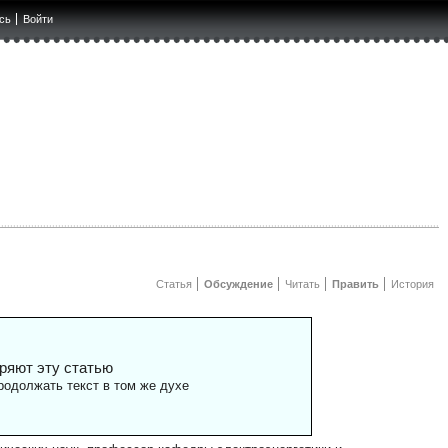
сь
Войти
Статья
Обсуждение
Читать
Править
История
ряют эту статью
одолжать текст в том же духе