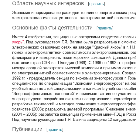
Область научных интересов
[
править
]
Экономия и нормирование расходов топливно-энергетических рес
электротехнологических установок, электромагнитной совместимо
Основные факты деятельности
[
править
]
Имеет 4 изобретения, защищенные авторскими свидетельствами и
якорь”
. Под руководством Г.Я. Вагина была разработана и смонт
электрических сварочных сетях на заводе “Красный якорь” в г. 
помех и электромагнитной совместимости электроприемников, ра
фликерметр и измеритель токов коротких замыканий. Данные п
выставки стран СЭВ в г. Пловдив (1989). С 1986 по 1992 гг. проф
международной электротехнической комиссии и принимал активно
по электромагнитной совместимости в электроэнергетике. Создал
1992 гг. - председатель секции по экономии энергоресурсов г. Гор
специалистов по специализации “Экономия энергоресурсов” на ба
учебный план по этой специализации и написал 5 учебных пособи
“Энергоэффективных технологий” и принимает активное участие 
энергоресурсов: разработка системы паспортизации энергосбере
разработка технологий и методов повышения энергоресурсоэфф
хозяйстве (2003); разработка целевой программы “Снижение эне
(2004 – 2005); разработка концепции применения мини-ТЭЦ в Росси
Под научным руководством Г.Я. Вагина защищены 12 кандидатски
Публикации
[
править
]