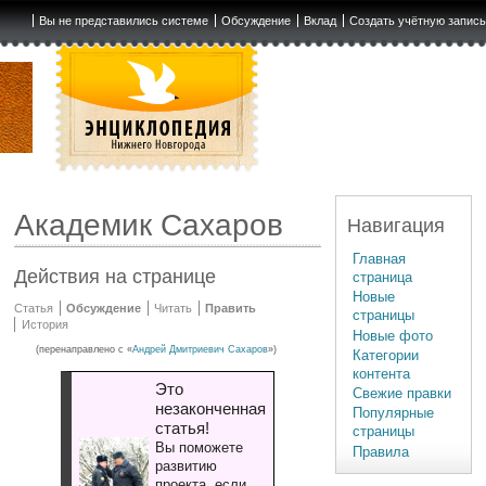
Вы не представились системе
Обсуждение
Вклад
Создать учётную запис
Академик Сахаров
Навигация
Главная
Действия на странице
страница
Новые
Статья
Обсуждение
Читать
Править
страницы
История
Новые фото
(перенаправлено с «
Андрей Дмитриевич Сахаров
»)
Категории
контента
Это
Свежие правки
незаконченная
Популярные
статья!
страницы
Вы поможете
Правила
развитию
проекта, если