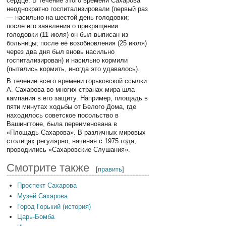
сердце. В течение этого времени Сахарова
неоднократно госпитализировали (первый раз
— насильно на шестой день голодовки;
после его заявления о прекращении
голодовки (11 июля) он был выписан из
больницы; после её возобновления (25 июля)
через два дня был вновь насильно
госпитализирован) и насильно кормили
(пытались кормить, иногда это удавалось).
В течение всего времени горьковской ссылки
А. Сахарова во многих странах мира шла
кампания в его защиту. Например, площадь в
пяти минутах ходьбы от Белого Дома, где
находилось советское посольство в
Вашингтоне, была переименована в
«Площадь Сахарова». В различных мировых
столицах регулярно, начиная с 1975 года,
проводились «Сахаровские Слушания».
Смотрите также
[
править
]
Проспект Сахарова
Музей Сахарова
Город Горький (история)
Царь-Бомба