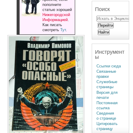
пополните
Поиск
статью хорошей
Нижегородской
Информацией
.
Как писать
смотреть
Тут
.
Инструмент
ы
Ссылки сюда
Связанные
правки
Служебные
страницы
Версия для
печати
Постоянная
ссылка
Сведения
о странице
Цитировать
страницу