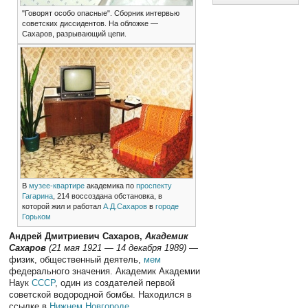
"Говорят особо опасные". Сборник интервью
советских диссидентов. На обложке —
Сахаров, разрывающий цепи.
В
музее-квартире
академика по
проспекту
Гагарина
, 214 воссоздана обстановка, в
которой жил и работал
А.Д.Сахаров
в
городе
Горьком
Андрей Дмитриевич Сахаров,
Академик
Сахаров
(21 мая 1921 — 14 декабря 1989)
—
физик, общественный деятель,
мем
федерального значения. Академик Академии
Наук
СССР
, один из создателей первой
советской водородной бомбы. Находился в
ссылке в
Нижнем Новгороде
.