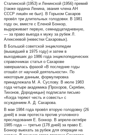
Сталинской (1953) и Ленинской (1956) премий
(также ордена Ленина, звания члена АН
СССР лишён не был). В Горьком Сахаров
провёл три длительных голодовки. В 1981
году он, вместе с Еленой Боннэр,
выдерживает первую, семнадцатидневную,
— за право выезда к мужу за рубеж Л.
Алексеевой (невестки Сахаровых).
В Большой советской энциклопедии
(вышедшей в 1975 году) и затем в
выходивших до 1986 года энциклопедических
справочниках статья о Сахарове
завершалась фразой «В последние годы
отошёл от научной деятельности». По
некоторым данным, формулировка
принадлежала М. А. Суслову. В июле 1983
года четыре академика (Прохоров, Скрябин,
Тихонов, Дородницын) подписали письмо
«Когда теряют честь и совесть» с
осуждением А. Д. Сахарова.
В мае 1984 года провёл вторую голодовку (26
дней) в знак протеста против уголовного
преследования Е. Боннэр. В апреле-октябре
1985 года — третью (178 дней) за право Е.
Боннэр выехать за рубеж для операции на