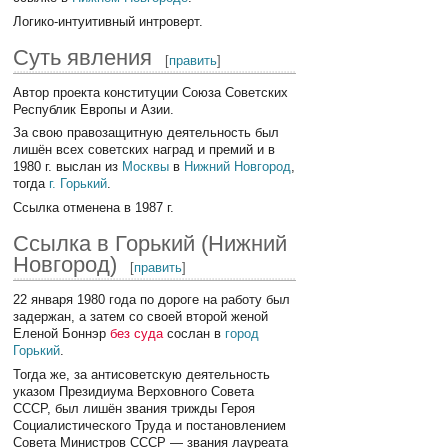
Логико-интуитивный интроверт.
Суть явления
[
править
]
Автор проекта конституции Союза Советских
Республик Европы и Азии.
За свою правозащитную деятельность был
лишён всех советских наград и премий и в
1980 г. выслан из
Москвы
в
Нижний Новгород
,
тогда
г. Горький
.
Ссылка отменена в 1987 г.
Ссылка в Горький (Нижний
Новгород)
[
править
]
22 января 1980 года по дороге на работу был
задержан, а затем со своей второй женой
Еленой Боннэр
без суда
сослан в
город
Горький
.
Тогда же, за антисоветскую деятельность
указом Президиума Верховного Совета
СССР, был лишён звания трижды Героя
Социалистического Труда и постановлением
Совета Министров СССР — звания лауреата